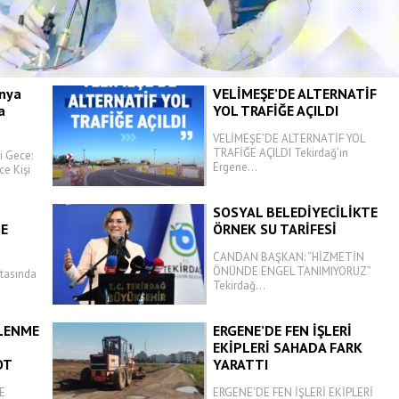
Başkan Yüksel Soydaş
Milletvekili Sezgin Mehmet
ve maiyetini ağırladı
nya
VELİMEŞE’DE ALTERNATİF
a
YOL TRAFİĞE AÇILDI
VELİMEŞE’DE ALTERNATİF YOL
TRAFİĞE AÇILDI Tekirdağ’ın
i Gece:
Ergene...
ce Kişi
SOSYAL BELEDİYECİLİKTE
ĞE
ÖRNEK SU TARİFESİ
CANDAN BAŞKAN: “HİZMETİN
ÖNÜNDE ENGEL TANIMIYORUZ”
ktasında
Tekirdağ...
SLENME
ERGENE’DE FEN İŞLERİ
EKİPLERİ SAHADA FARK
OT
YARATTI
E
ERGENE’DE FEN İŞLERİ EKİPLERİ