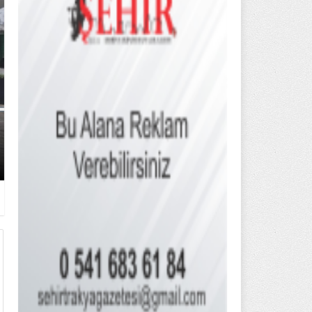
BAŞKAN MÜGE YILDIZ TOPAK: ‘S
HİÇBİR HEMŞERİMİZİ YALNIZ BI