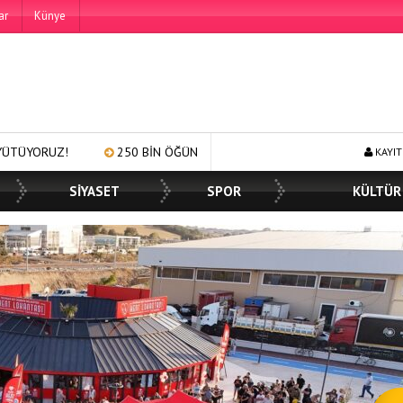
ar
Künye
LERCE YÜZE GÜLÜMSEME
BAŞKAN MÜGE YILDIZ TOPAK: ‘SOSYAL B
KAYIT
SİYASET
SPOR
KÜLTÜR