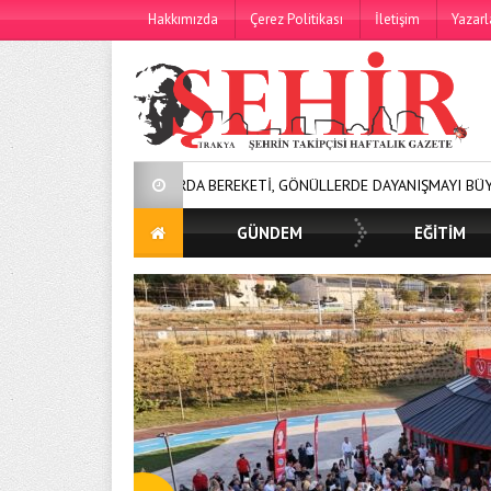
Hakkımızda
Çerez Politikası
İletişim
Yazarl
, GÖNÜLLERDE DAYANIŞMAYI BÜYÜTÜYORUZ!
250 BİN ÖĞÜN, BİN
GÜNDEM
EĞİTİM