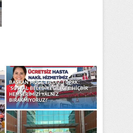
BAŞKAN MÜGE YILDIZ TOPAK:
‘SOSYAL BELEDİYECİLİKTE HİÇBİR
HEMŞERİMİZİ YALNIZ
BIRAKMIYORUZ!’