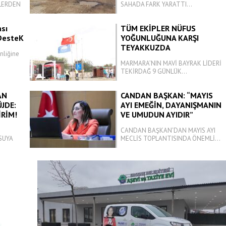
ELERDEN
SAHADA FARK YARATTI...
ası
TÜM EKİPLER NÜFUS
 DesteK
YOĞUNLUĞUNA KARŞI
TEYAKKUZDA
inliğine
MARMARA’NIN MAVİ BAYRAK LİDERİ
TEKİRDAĞ 9 GÜNLÜK...
AN
CANDAN BAŞKAN: “MAYIS
JDE:
AYI EMEĞİN, DAYANIŞMANIN
İRİM!
VE UMUDUN AYIDIR”
CANDAN BAŞKAN’DAN MAYIS AYI
SUYA
MECLİS TOPLANTISINDA ÖNEMLİ...