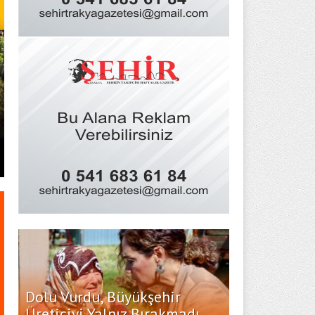
BAŞKAN MÜGE YILDIZ TOPAK: ‘S
HİÇBİR HEMŞERİMİZİ YALNIZ B
Dolu Vurdu, Büyükşehir
Üreticiyi Yalnız Bırakmadı