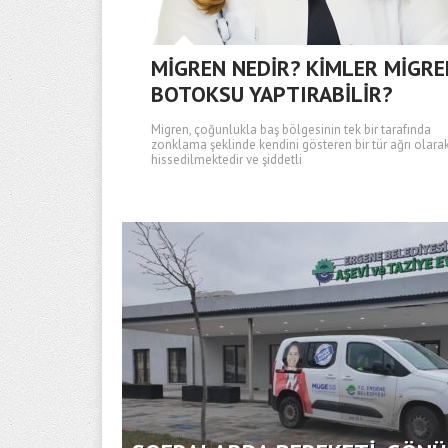
MİGREN NEDİR? KİMLER MİGRE
BOTOKSU YAPTIRABİLİR?
Migren, çoğunlukla baş bölgesinin tek bir tarafında
zonklama şeklinde kendini gösteren bir tür ağrı olara
hissedilmektedir ve şiddetli