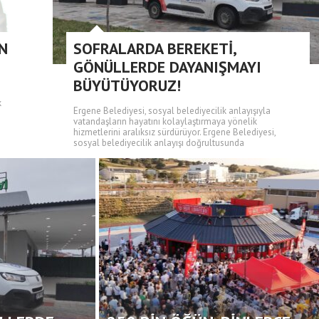
N
SOFRALARDA BEREKETİ,
GÖNÜLLERDE DAYANIŞMAYI
BÜYÜTÜYORUZ!
k
Ergene Belediyesi, sosyal belediyecilik anlayışıyla
vatandaşların hayatını kolaylaştırmaya yönelik
hizmetlerini aralıksız sürdürüyor. Ergene Belediyesi,
sosyal belediyecilik anlayışı doğrultusunda