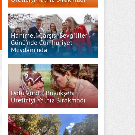
Hanımeli Çarşısı Sevgililer
Günü’nde Cumhuriyet
Meydanı’nda
Dolu Vurdu, Büyükşehir
Üreticiyi Yalnız Bırakmadı