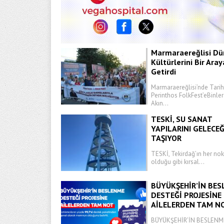
Marmaraereğlisi Dü
Kültürlerini Bir Aray
Getirdi
Marmaraereğlisi’nde Tarih
Perinthos FolkFest’eBinler
Akın...
TESKİ, SU SANAT
YAPILARINI GELECE
TAŞIYOR
TESKİ, Tekirdağ’ın her no
olduğu gibi kırsal...
BÜYÜKŞEHİR’İN BE
DESTEĞİ PROJESİNE
AİLELERDEN TAM N
BÜYÜKŞEHİR’İN BESLENM