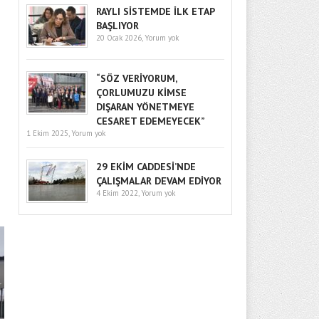
RAYLI SİSTEMDE İLK ETAP
BAŞLIYOR
20 Ocak 2026,
Yorum yok
“SÖZ VERİYORUM,
ÇORLUMUZU KİMSE
DIŞARAN YÖNETMEYE
CESARET EDEMEYECEK”
1 Ekim 2025,
Yorum yok
29 EKİM CADDESİ’NDE
ÇALIŞMALAR DEVAM EDİYOR
4 Ekim 2022,
Yorum yok