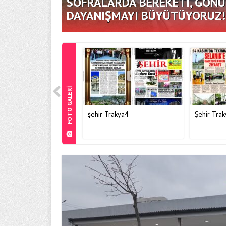
SOFRALARDA BEREKETİ, GÖN
DAYANIŞMAYI BÜYÜTÜYORUZ!
FOTO GALERİ
şehir Trakya4
Şehir Trak