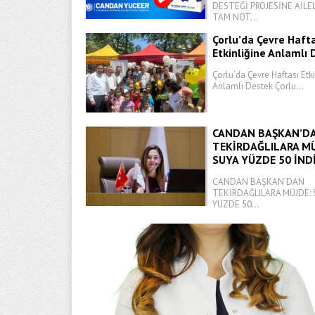
DESTEĞİ PROJESİNE AİL
TAM NOT...
Çorlu’da Çevre Haft
Etkinliğine Anlamlı
Çorlu’da Çevre Haftası Etk
Anlamlı Destek Çorlu...
CANDAN BAŞKAN’D
TEKİRDAĞLILARA MÜ
SUYA YÜZDE 50 İND
CANDAN BAŞKAN’DAN
TEKİRDAĞLILARA MÜJDE: 
YÜZDE 50...