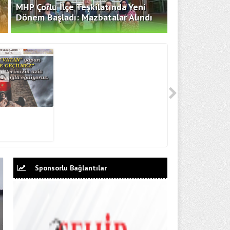
MHP Çorlu İlçe Teşkilatında Yeni
Dönem Başladı: Mazbatalar Alındı
1
Sponsorlu Bağlantılar