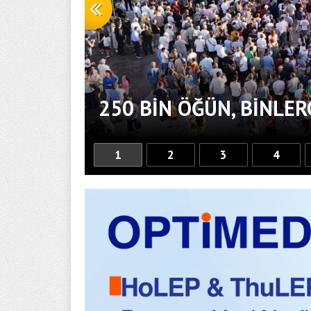
250 BİN ÖĞÜN, BİNLE
1
2
3
4