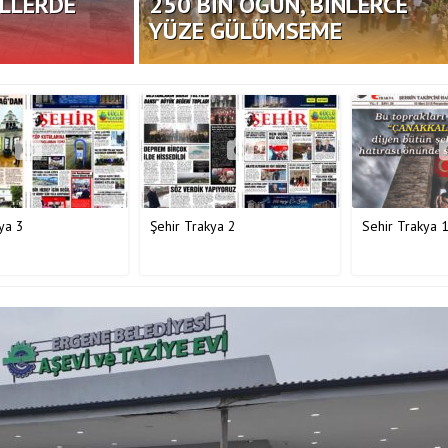
ÜLLERDE
250 BİN ÖĞÜN, BİNLERCE
YÜZE GÜLÜMSEME
ya 3
Şehir Trakya 2
Sehir Trakya 