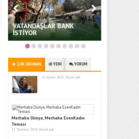
VATANDAŞLAR BANK
İtfaiye Teşk
İSTİYOR
kuruluş yı
ÇOK OKUNAN
YENİ
YORUM
21 Kasım 2025,
Yorum yok
Merhaba Dünya, Merhaba EsenKadın
Teması
31 Temmuz 2014,
Yorum yok