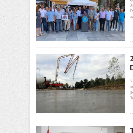
B
İ
a
N
b
g
B
T