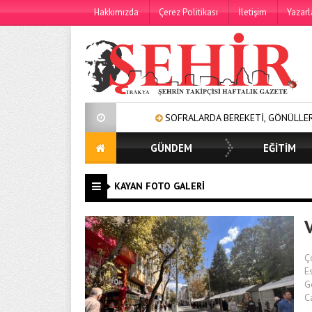
Hakkımızda
Çerez Politikası
İletişim
Yazarl
SOFRALARDA BEREKETİ, GÖNÜLLERDE DAYANIŞ
GÜNDEM
EĞİTİM
KAYAN FOTO GALERI
Ç
E
G
C