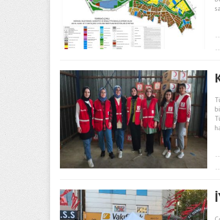
s
T
b
T
h
Ç