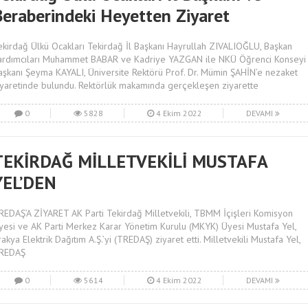
Beraberindeki Heyetten Ziyaret
ekirdağ Ülkü Ocakları Tekirdağ İl Başkanı Hayrullah ZIVALIOĞLU, Başkan
ardımcıları Muhammet BABAR ve Kadriye YAZGAN ile NKÜ Öğrenci Konseyi
aşkanı Şeyma KAYALI, Üniversite Rektörü Prof. Dr. Mümin ŞAHİN’e nezaket
iyaretinde bulundu. Rektörlük makamında gerçekleşen ziyarette
0
5828
4 Ekim 2022
DEVAMI
TEKİRDAĞ MİLLETVEKİLİ MUSTAFA
YEL’DEN
REDAŞ’A ZİYARET AK Parti Tekirdağ Milletvekili, TBMM İçişleri Komisyon
yesi ve AK Parti Merkez Karar Yönetim Kurulu (MKYK) Üyesi Mustafa Yel,
rakya Elektrik Dağıtım A.Ş.’yi (TREDAŞ) ziyaret etti. Milletvekili Mustafa Yel,
REDAŞ
0
5614
4 Ekim 2022
DEVAMI