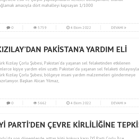
ağlamak amacıyla dört mahalleyi kapsayan 1/1000
0
5759
4 Ekim 2022
DEVAMI
KIZILAY’DAN PAKİSTAN’A YARDIM ELİ
ürk Kızılay Çorlu Şubesi, Pakistan’da yaşanan sel felaketinden etkilenen
inlerce kişiye yardım elini uzattı. Pakistan’da yaşanan sel felaketi dolayısıyla
ürk Kızılay Çorlu Şubesi, bölgeye insani yardım malzemeleri göndermeye
azırlanıyor. Başkan Alican Yılmaz,
0
5662
4 Ekim 2022
DEVAMI
İYİ PARTİ’DEN ÇEVRE KİRLİLİĞİNE TEPKİ
orlu’da son dönemlerde arttan kötü kokuya karşı İYİ Parti Çorlu İlçe