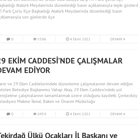
aşkanlığı Atatürk Meydanı’nda düzenlediği basın açıklamasıyla tepki gösterd
Yİ Parti Çorlu İlçe Başkanlığı Atatürk Meydanı’nda düzenlediği basın
çıklamasıyla son günlerde ilçe
0
5586
4 Ekim 2022
DEVAMI
29 EKİM CADDESİ’NDE ÇALIŞMALAR
DEVAM EDİYOR
arin ve 29 Ekim Caddelerindeki düzenleme çalışmalarının devam ettiğini
elirten Belediye Başkanımız Vahap Akay, 29 Ekim Caddesi’ndeki yol
enişletme çalışmalarının tamamlanmak üzere olduğunu kaydetti. Çerkezköy
elediyesi Makine İkmal, Bakım ve Onarım Müdürlüğü
0
6959
4 Ekim 2022
DEVAMI
ekirdağ Ülkü Ocakları İl Başkanı ve