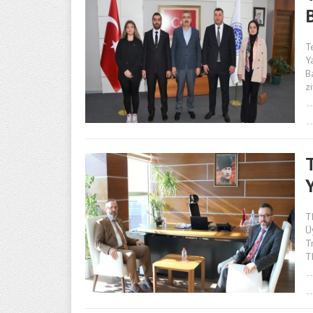
T
Y
B
z
T
Ü
T
T