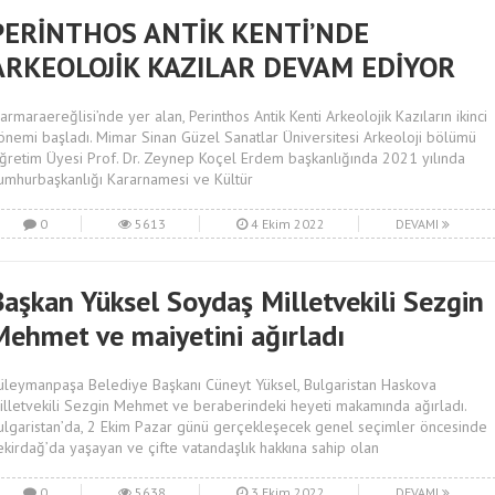
PERİNTHOS ANTİK KENTİ’NDE
ARKEOLOJİK KAZILAR DEVAM EDİYOR
armaraereğlisi’nde yer alan, Perinthos Antik Kenti Arkeolojik Kazıların ikinci
önemi başladı. Mimar Sinan Güzel Sanatlar Üniversitesi Arkeoloji bölümü
ğretim Üyesi Prof. Dr. Zeynep Koçel Erdem başkanlığında 2021 yılında
umhurbaşkanlığı Kararnamesi ve Kültür
0
5613
4 Ekim 2022
DEVAMI
Başkan Yüksel Soydaş Milletvekili Sezgin
Mehmet ve maiyetini ağırladı
üleymanpaşa Belediye Başkanı Cüneyt Yüksel, Bulgaristan Haskova
illetvekili Sezgin Mehmet ve beraberindeki heyeti makamında ağırladı.
ulgaristan’da, 2 Ekim Pazar günü gerçekleşecek genel seçimler öncesinde
ekirdağ’da yaşayan ve çifte vatandaşlık hakkına sahip olan
0
5638
3 Ekim 2022
DEVAMI