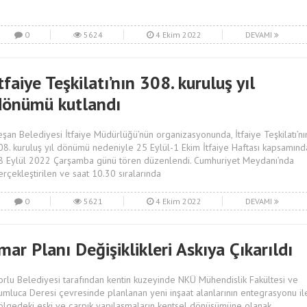
0
5624
4 Ekim 2022
DEVAMI
tfaiye Teşkilatı’nın 308. kuruluş yıl
dönümü kutlandı
eşan Belediyesi İtfaiye Müdürlüğü’nün organizasyonunda, İtfaiye Teşkilatı’nı
08. kuruluş yıl dönümü nedeniyle 25 Eylül-1 Ekim İtfaiye Haftası kapsamınd
8 Eylül 2022 Çarşamba günü tören düzenlendi. Cumhuriyet Meydanı’nda
erçekleştirilen ve saat 10.30 sıralarında
0
5621
4 Ekim 2022
DEVAMI
mar Planı Değişiklikleri Askıya Çıkarıldı
orlu Belediyesi tarafından kentin kuzeyinde NKÜ Mühendislik Fakültesi ve
umluca Deresi çevresinde planlanan yeni inşaat alanlarının entegrasyonu il
ölgedeki eski ve çarpık yapılaşmaların kentsel dönüşümüne olanak