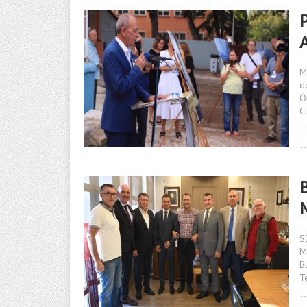
M
d
Ö
C
S
M
B
T