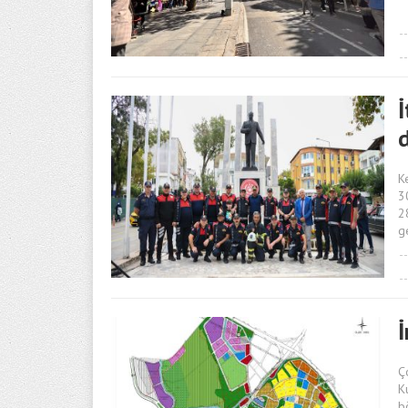
İ
K
3
2
g
İ
Ç
K
b