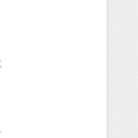
n
a
e