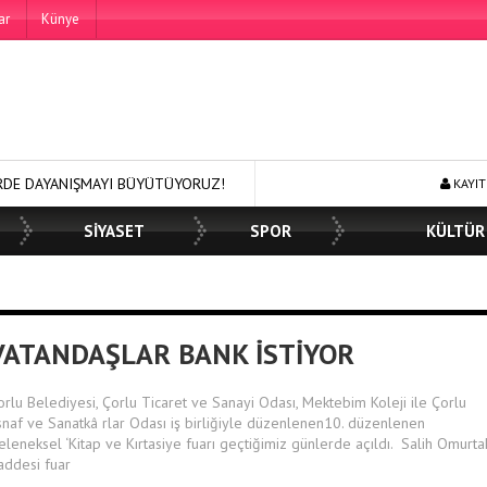
ar
Künye
MAYI BÜYÜTÜYORUZ!
250 BİN ÖĞÜN, BİNLERCE YÜZE GÜLÜMSEME
KAYIT
SİYASET
SPOR
KÜLTÜR
VATANDAŞLAR BANK İSTİYOR
orlu Belediyesi, Çorlu Ticaret ve Sanayi Odası, Mektebim Koleji ile Çorlu
snaf ve Sanatkâ rlar Odası iş birliğiyle düzenlenen10. düzenlenen
eleneksel ‘Kitap ve Kırtasiye fuarı geçtiğimiz günlerde açıldı. Salih Omurta
addesi fuar