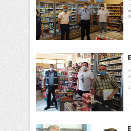
i
d
d
E
E
k
k
O
E