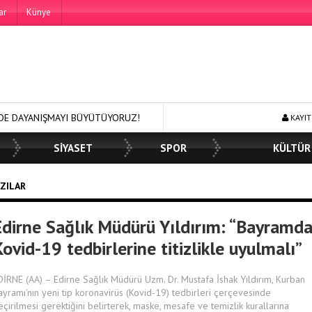
ar
Künye
AYI BÜYÜTÜYORUZ!
250 BİN ÖĞÜN, BİNLERCE YÜZE GÜLÜMSEME
KAYIT
SİYASET
SPOR
KÜLTÜR
AZILAR
Edirne Sağlık Müdürü Yıldırım: “Bayramd
ovid-19 tedbirlerine titizlikle uyulmalı”
DİRNE (AA) – Edirne Sağlık Müdürü Uzm. Dr. Mustafa İshak Yıldırım, Kurban
ayramı'nın yeni tip koronavirüs (Kovid-19) tedbirleri çerçevesinde
eçirilmesi gerektiğini belirterek, maske, mesafe ve temizlik kurallarına