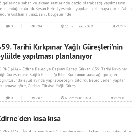
ölgelerinde sabah ve akşam saatlerinde gezici olarak satış yapılmasının
asaklandığı bildirildi. Keşan Belediyesinden yapılan açıklamaya göre, Zabıta
üdürü Gökhan Yılmaz, sahil bölgelerinde
0
294
11 Temmuz 2020
DEVAMI
59. Tarihi Kırkpınar Yağlı Güreşleri'nin
eylülde yapılması planlanıyor
DİRNE (AA) – Edirne Belediye Başkanı Recep Gürkan, 659. Tarihi Kırkpınar
ağlı Güreşleri'nin Sağlık Bakanlığı Bilim Kurulunun sunacağı görüşler
oğrultusunda eylül ayında yapılabileceğini bildirdi. Belediyeden yapılan
çıklamaya göre, Gürkan, Türkiye Yağlı Güreş
0
287
6 Temmuz 2020
DEVAMI
dirne'den kısa kısa
DİRNE (AA) – İpsala Kaymakamlığı koordinasyonunda kurulan denetim ekibi