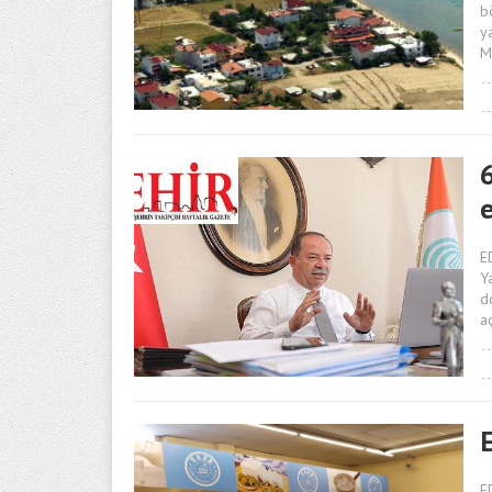
b
y
M
6
E
Y
d
a
E
E