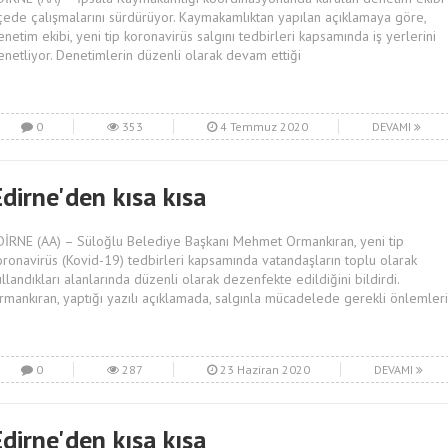
lçede çalışmalarını sürdürüyor. Kaymakamlıktan yapılan açıklamaya göre,
enetim ekibi, yeni tip koronavirüs salgını tedbirleri kapsamında iş yerlerini
enetliyor. Denetimlerin düzenli olarak devam ettiği
0
353
4 Temmuz 2020
DEVAMI
dirne'den kısa kısa
DİRNE (AA) – Süloğlu Belediye Başkanı Mehmet Ormankıran, yeni tip
oronavirüs (Kovid-19) tedbirleri kapsamında vatandaşların toplu olarak
ullandıkları alanlarında düzenli olarak dezenfekte edildiğini bildirdi.
rmankıran, yaptığı yazılı açıklamada, salgınla mücadelede gerekli önlemleri
0
287
23 Haziran 2020
DEVAMI
dirne'den kısa kısa