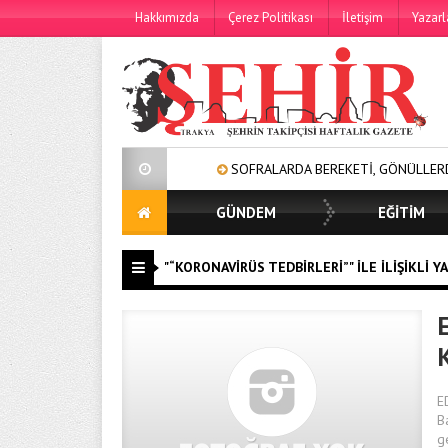
Hakkımızda
Çerez Politikası
İletişim
Yazarl
SOFRALARDA BEREKETİ, GÖNÜLLERDE DAYANIŞM
GÜNDEM
EĞİTİM
"“KORONAVIRÜS TEDBIRLERI”" ILE İLIŞIKLI Y
K
E
B
g