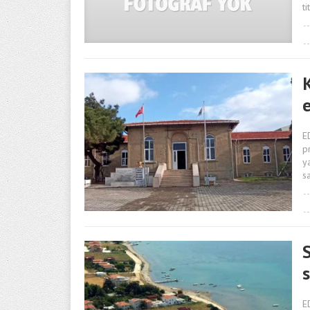
t
E
p
y
s
S
E