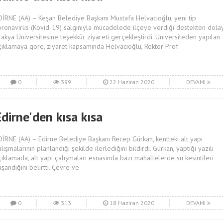
DİRNE (AA) – Keşan Belediye Başkanı Mustafa Helvacıoğlu, yeni tip
oronavirüs (Kovid-19) salgınıyla mücadelede ilçeye verdiği destekten dolay
rakya Üniversitesine teşekkür ziyareti gerçekleştirdi. Üniversiteden yapılan
çıklamaya göre, ziyaret kapsamında Helvacıoğlu, Rektör Prof.
0
399
22 Haziran 2020
DEVAMI
dirne'den kısa kısa
DİRNE (AA) – Edirne Belediye Başkanı Recep Gürkan, kentteki alt yapı
lışmalarının planlandığı şekilde ilerlediğini bildirdi. Gürkan, yaptığı yazılı
çıklamada, alt yapı çalışmaları esnasında bazı mahallelerde su kesintileri
aşandığını belirtti. Çevre ve
0
313
18 Haziran 2020
DEVAMI