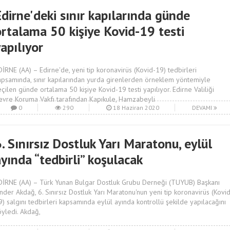
dirne'deki sınır kapılarında günde
ortalama 50 kişiye Kovid-19 testi
apılıyor
DİRNE (AA) – Edirne'de, yeni tip koronavirüs (Kovid-19) tedbirleri
apsamında, sınır kapılarından yurda girenlerden örneklem yöntemiyle
eçilen günde ortalama 50 kişiye Kovid-19 testi yapılıyor. Edirne Valiliği
evre Koruma Vakfı tarafından Kapıkule, Hamzabeyli
0
290
18 Haziran 2020
DEVAMI
. Sınırsız Dostluk Yarı Maratonu, eylül
yında “tedbirli” koşulacak
DİRNE (AA) – Türk Yunan Bulgar Dostluk Grubu Derneği (TUYUB) Başkanı
nder Akdağ, 6. Sınırsız Dostluk Yarı Maratonu'nun yeni tip koronavirüs (Kovi
9) salgını tedbirleri kapsamında eylül ayında kontrollü şekilde yapılacağını
öyledi. Akdağ,