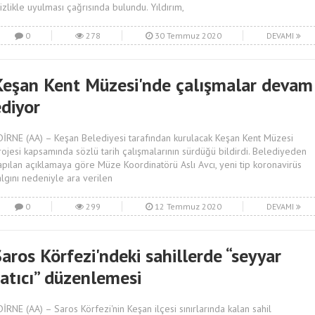
itizlikle uyulması çağrısında bulundu. Yıldırım,
0
278
30 Temmuz 2020
DEVAMI
Keşan Kent Müzesi'nde çalışmalar devam
ediyor
DİRNE (AA) – Keşan Belediyesi tarafından kurulacak Keşan Kent Müzesi
rojesi kapsamında sözlü tarih çalışmalarının sürdüğü bildirdi. Belediyeden
apılan açıklamaya göre Müze Koordinatörü Aslı Avcı, yeni tip koronavirüs
algını nedeniyle ara verilen
0
299
12 Temmuz 2020
DEVAMI
aros Körfezi'ndeki sahillerde “seyyar
satıcı” düzenlemesi
DİRNE (AA) – Saros Körfezi'nin Keşan ilçesi sınırlarında kalan sahil