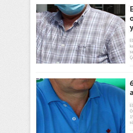
E
y
E
k
s
Ç
6
a
E
Ö
1
s