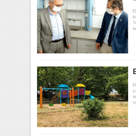
E
k
T
a
E
E
ça
a
y