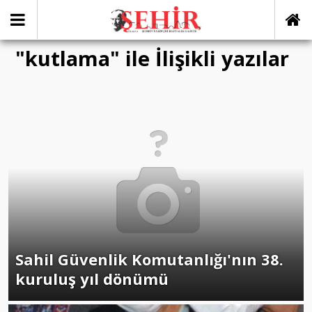
"kutlama" ile İlişikli yazılar
Sahil Güvenlik Komutanlığı'nın 38.
kuruluş yıl dönümü