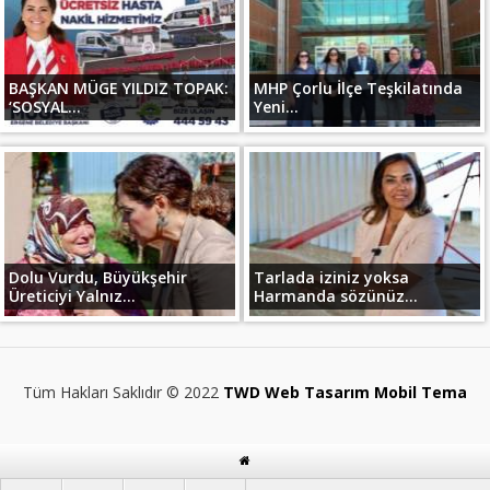
BAŞKAN MÜGE YILDIZ TOPAK:
MHP Çorlu İlçe Teşkilatında
‘SOSYAL...
Yeni...
Dolu Vurdu, Büyükşehir
Tarlada iziniz yoksa
Üreticiyi Yalnız...
Harmanda sözünüz...
Tüm Hakları Saklıdır © 2022
TWD Web Tasarım Mobil Tema