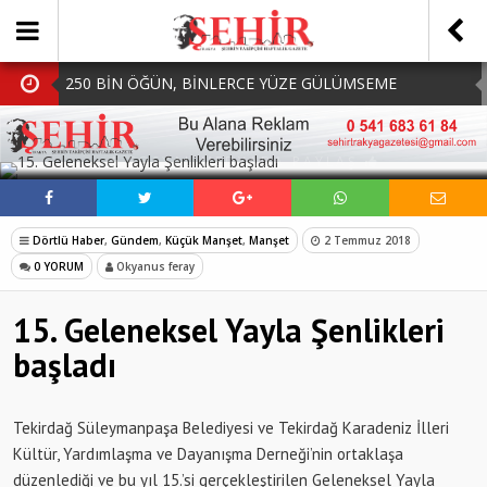
250 BİN ÖĞÜN, BİNLERCE YÜZE GÜLÜMSEME
BAŞKAN MÜGE YILDIZ TOPAK: ‘SOSYAL
SOSYAL MEDYADA PAYLAŞ
BELEDİYECİLİKTE HİÇBİR HEMŞERİMİZİ YALNIZ
MHP Çorlu İlçe Teşkilatında Yeni Dönem Başladı:
BIRAKMIYORUZ!’
Mazbatalar Alındı
Dolu Vurdu, Büyükşehir Üreticiyi Yalnız Bırakmadı
Dörtlü Haber
,
Gündem
,
Küçük Manşet
,
Manşet
2 Temmuz 2018
SOFRALARDA BEREKETİ, GÖNÜLLERDE DAYANIŞMAYI
0 YORUM
Okyanus feray
BÜYÜTÜYORUZ!
15. Geleneksel Yayla Şenlikleri
başladı
Tekirdağ Süleymanpaşa Belediyesi ve Tekirdağ Karadeniz İlleri
Kültür, Yardımlaşma ve Dayanışma Derneği’nin ortaklaşa
düzenlediği ve bu yıl 15.’si gerçekleştirilen Geleneksel Yayla