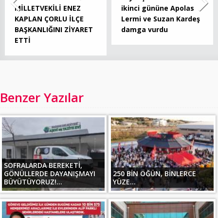
MİLLETVEKİLİ ENEZ
ikinci gününe Apolas
KAPLAN ÇORLU İLÇE
Lermi ve Suzan Kardeş
BAŞKANLIĞINI ZİYARET
damga vurdu
ETTİ
Benzer Yazılar
SOFRALARDA BEREKETİ,
GÖNÜLLERDE DAYANIŞMAYI
250 BİN ÖĞÜN, BİNLERCE
BÜYÜTÜYORUZ!...
YÜZE...