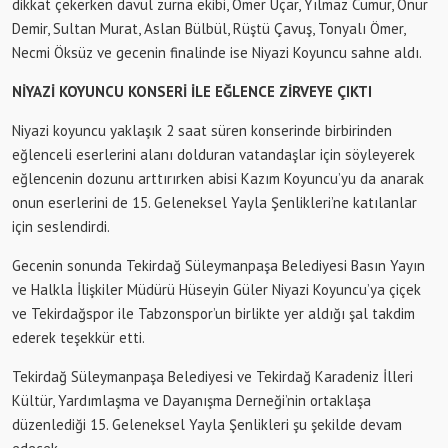
dikkat çekerken davul zurna ekibi, Ömer Uçar, Yılmaz Cumur, Onur
Demir, Sultan Murat, Aslan Bülbül, Rüştü Çavuş, Tonyalı Ömer,
Necmi Öksüz ve gecenin finalinde ise Niyazi Koyuncu sahne aldı.
NİYAZİ KOYUNCU KONSERİ İLE EĞLENCE ZİRVEYE ÇIKTI
Niyazi koyuncu yaklaşık 2 saat süren konserinde birbirinden
eğlenceli eserlerini alanı dolduran vatandaşlar için söyleyerek
eğlencenin dozunu arttırırken abisi Kazım Koyuncu’yu da anarak
onun eserlerini de 15. Geleneksel Yayla Şenlikleri’ne katılanlar
için seslendirdi.
Gecenin sonunda Tekirdağ Süleymanpaşa Belediyesi Basın Yayın
ve Halkla İlişkiler Müdürü Hüseyin Güler Niyazi Koyuncu’ya çiçek
ve Tekirdağspor ile Tabzonspor’un birlikte yer aldığı şal takdim
ederek teşekkür etti.
Tekirdağ Süleymanpaşa Belediyesi ve Tekirdağ Karadeniz İlleri
Kültür, Yardımlaşma ve Dayanışma Derneği’nin ortaklaşa
düzenlediği 15. Geleneksel Yayla Şenlikleri şu şekilde devam