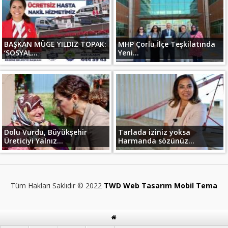
BAŞKAN MÜGE YILDIZ TOPAK:
MHP Çorlu İlçe Teşkilatında
‘SOSYAL...
Yeni...
Dolu Vurdu, Büyükşehir
Tarlada iziniz yoksa
Üreticiyi Yalnız...
Harmanda sözünüz...
Tüm Hakları Saklıdır © 2022
TWD Web Tasarım Mobil Tema