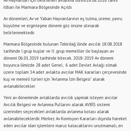
Av Hayvanları için belirlenen avlanma süresi18.08.2018 tarihi
itibarı ile Marmara Bölgesinde Açıldı.
Av dönemleri, Av ve Yaban Hayvanlarının eş tutma, üreme, yavru
büyütme ve erginleşme dönemi göz önüne alınarak
belirlenmektedir.
Marmara Bölgesinde bulunan Tekirdağ ilinde avcılık 18.08.2018
tarihinde I.grup kuşlar ve II. grup memeliler ile başlayan av
dönemi 06.01.2019 tarihinde bitecek. 2018-2019 Av dönemi
boyunca ilimizde 28 adet Genel, 6 adet Devlet Avlağı olmak
üzere toplam 34 adet avlakta avcılar MAK kararları çerçevesinde
kuş ve memeli türleri için “Avlanma İzin Belgesi” alarak
avlanabilecekler.
Yeni av döneminde avlaklarda avcılık yapmak isteyen avcılar
Avcılık Belgesi ve Avlanma Pullarını alarak AVBİS sistemi
üzerinden seçecekleri avlaklarda avlanma kotası alarak
avlanabileceklerdir. Merkez Av Komisyon Kararları dışında hareket
eden avcılar idari işlemlere maruz kalacaklarını unutmamalı, en