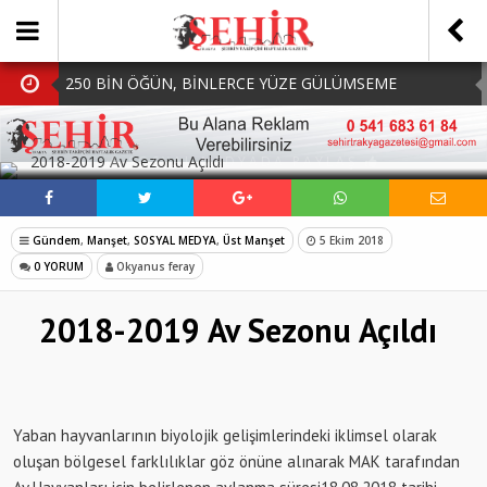
250 BİN ÖĞÜN, BİNLERCE YÜZE GÜLÜMSEME
BAŞKAN MÜGE YILDIZ TOPAK: ‘SOSYAL
SOSYAL MEDYADA PAYLAŞ
BELEDİYECİLİKTE HİÇBİR HEMŞERİMİZİ YALNIZ
MHP Çorlu İlçe Teşkilatında Yeni Dönem Başladı:
BIRAKMIYORUZ!’
Mazbatalar Alındı
Dolu Vurdu, Büyükşehir Üreticiyi Yalnız Bırakmadı
Gündem
,
Manşet
,
SOSYAL MEDYA
,
Üst Manşet
5 Ekim 2018
SOFRALARDA BEREKETİ, GÖNÜLLERDE DAYANIŞMAYI
0 YORUM
Okyanus feray
BÜYÜTÜYORUZ!
2018-2019 Av Sezonu Açıldı
Yaban hayvanlarının biyolojik gelişimlerindeki iklimsel olarak
oluşan bölgesel farklılıklar göz önüne alınarak MAK tarafından