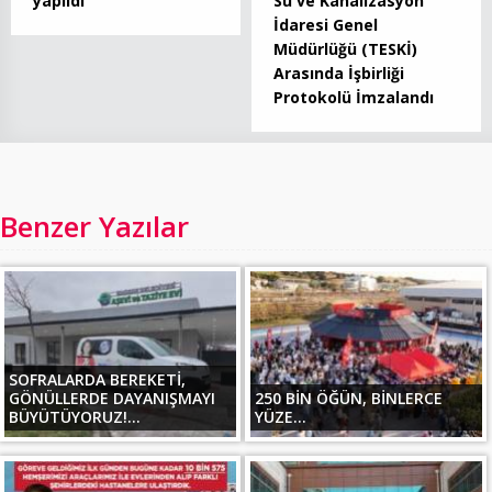
yapıldı
Su ve Kanalizasyon
İdaresi Genel
Müdürlüğü (TESKİ)
Arasında İşbirliği
Protokolü İmzalandı
Benzer Yazılar
SOFRALARDA BEREKETİ,
GÖNÜLLERDE DAYANIŞMAYI
250 BİN ÖĞÜN, BİNLERCE
BÜYÜTÜYORUZ!...
YÜZE...