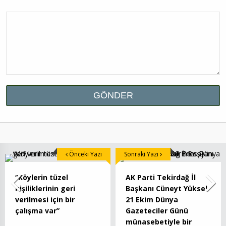
Önceki Yazı
Sonraki Yazı
“Köylerin tüzel
AK Parti Tekirdağ İl
kişiliklerinin geri
Başkanı Cüneyt Yüksel
verilmesi için bir
21 Ekim Dünya
çalışma var”
Gazeteciler Günü
münasebetiyle bir