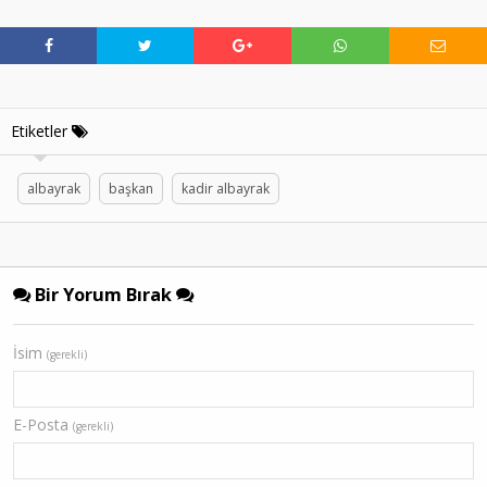
Etiketler
albayrak
başkan
kadir albayrak
Bir Yorum Bırak
İsim
(gerekli)
E-Posta
(gerekli)