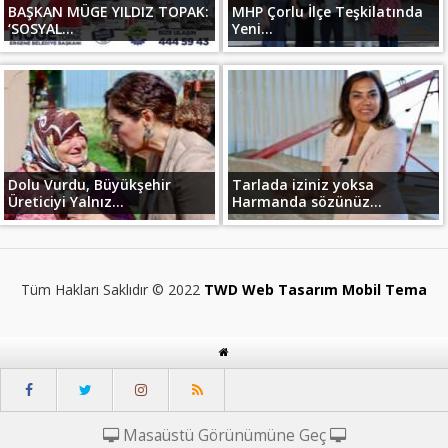
BAŞKAN MÜGE YILDIZ TOPAK:
MHP Çorlu İlçe Teşkilatında
‘SOSYAL...
Yeni...
Dolu Vurdu, Büyükşehir
Tarlada iziniz yoksa
Üreticiyi Yalnız...
Harmanda sözünüz...
Tüm Hakları Saklıdır © 2022
TWD Web Tasarım Mobil Tema
Masaüstü Görünümüne Geç