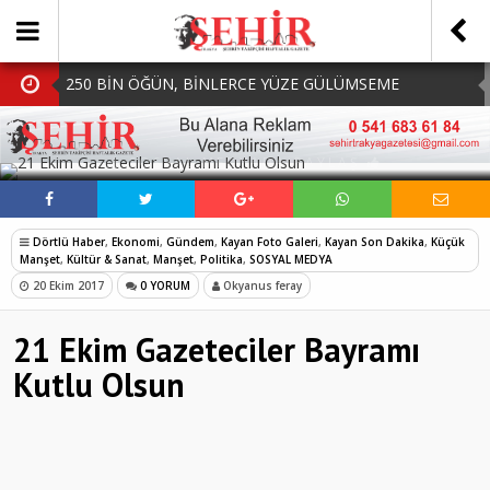
250 BİN ÖĞÜN, BİNLERCE YÜZE GÜLÜMSEME
BAŞKAN MÜGE YILDIZ TOPAK: ‘SOSYAL
SOSYAL MEDYADA PAYLAŞ
BELEDİYECİLİKTE HİÇBİR HEMŞERİMİZİ YALNIZ
MHP Çorlu İlçe Teşkilatında Yeni Dönem Başladı:
BIRAKMIYORUZ!’
Mazbatalar Alındı
Dolu Vurdu, Büyükşehir Üreticiyi Yalnız Bırakmadı
Dörtlü Haber
,
Ekonomi
,
Gündem
,
Kayan Foto Galeri
,
Kayan Son Dakika
,
Küçük
SOFRALARDA BEREKETİ, GÖNÜLLERDE DAYANIŞMAYI
Manşet
,
Kültür & Sanat
,
Manşet
,
Politika
,
SOSYAL MEDYA
20 Ekim 2017
0 YORUM
Okyanus feray
BÜYÜTÜYORUZ!
21 Ekim Gazeteciler Bayramı
Kutlu Olsun