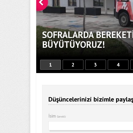
SOFRALARDA BEREKETİ
BÜYÜTÜYORUZ!
1
2
3
4
Düşüncelerinizi bizimle paylaş
İsim
Gerekli