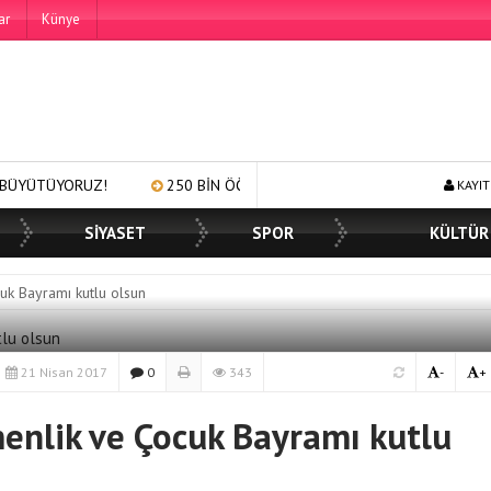
ar
Künye
!
250 BİN ÖĞÜN, BİNLERCE YÜZE GÜLÜMSEME
BAŞKAN MÜ
KAYIT
SİYASET
SPOR
KÜLTÜR
uk Bayramı kutlu olsun
21 Nisan 2017
0
343
-
+
enlik ve Çocuk Bayramı kutlu