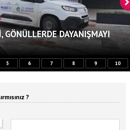
, GÖNÜLLERDE DAYANIŞMAYI
5
6
7
8
9
10
ırmısınız ?