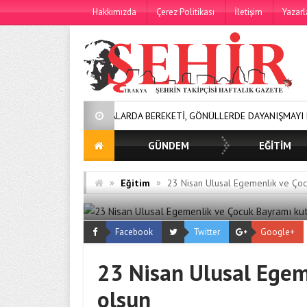
Hakkımızda
Çerez Politikası
İletişim
Yazarl
SOFRALARDA BEREKETİ, GÖNÜLLERDE DAYANIŞMAYI BÜYÜTÜYORUZ
GÜNDEM
EĞİTİM
»
»
Eğitim
23 Nisan Ulusal Egemenlik ve Çoc
Facebook
Twitter
Google+
23 Nisan Ulusal Egem
olsun