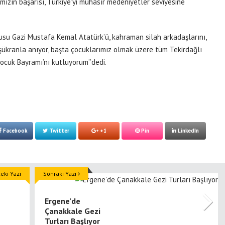
ımızın başarısı, Türkiye’yi muhasır medeniyetler seviyesine
su Gazi Mustafa Kemal Atatürk’ü, kahraman silah arkadaşlarını,
e şükranla anıyor, başta çocuklarımız olmak üzere tüm Tekirdağlı
ocuk Bayramı’nı kutluyorum’’dedi.
Facebook
Twitter
+1
Pin
LinkedIn
ki Yazı
Sonraki Yazı
Ergene’de
Çanakkale Gezi
Turları Başlıyor