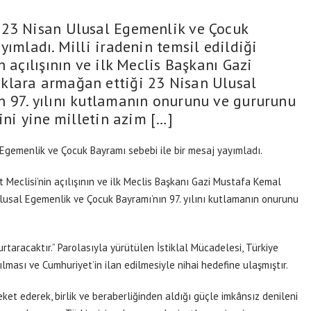
 23 Nisan Ulusal Egemenlik ve Çocuk
yımladı. Milli iradenin temsil edildiği
n açılışının ve ilk Meclis Başkanı Gazi
klara armağan ettiği 23 Nisan Ulusal
 97. yılını kutlamanın onurunu ve gururunu
lini yine milletin azim […]
Egemenlik ve Çocuk Bayramı sebebi ile bir mesaj yayımladı.
et Meclisi’nin açılışının ve ilk Meclis Başkanı Gazi Mustafa Kemal
lusal Egemenlik ve Çocuk Bayramı’nın 97. yılını kutlamanın onurunu
 kurtaracaktır.” Parolasıyla yürütülen İstiklal Mücadelesi, Türkiye
ılması ve Cumhuriyet’in ilan edilmesiyle nihai hedefine ulaşmıştır.
ket ederek, birlik ve beraberliğinden aldığı güçle imkânsız denileni