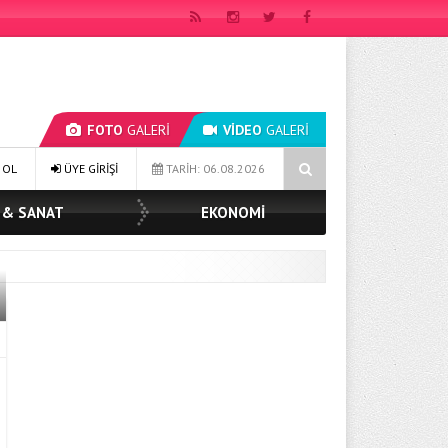
FOTO
GALERİ
VİDEO
GALERİ
GE YILDIZ TOPAK: ‘SOSYAL BELEDİYECİLİKTE HİÇBİR HEMŞERİMİZİ YALN
 OL
ÜYE GİRİŞİ
TARİH: 06.08.2026
 & SANAT
EKONOMİ