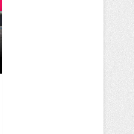
250 BİN ÖĞÜN, BİNLERCE YÜZ