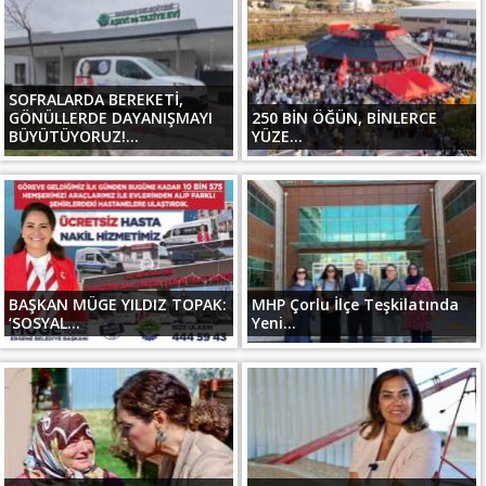
SOFRALARDA BEREKETİ,
GÖNÜLLERDE DAYANIŞMAYI
250 BİN ÖĞÜN, BİNLERCE
BÜYÜTÜYORUZ!...
YÜZE...
BAŞKAN MÜGE YILDIZ TOPAK:
MHP Çorlu İlçe Teşkilatında
‘SOSYAL...
Yeni...