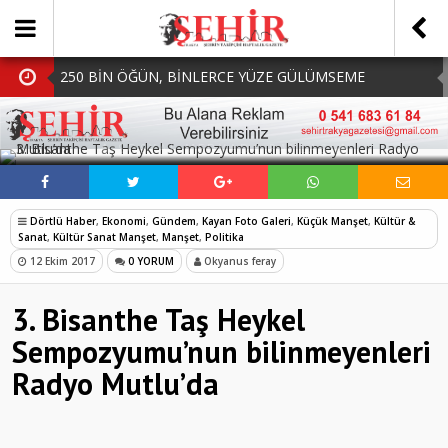
250 BİN ÖĞÜN, BİNLERCE YÜZE GÜLÜMSEME
BAŞKAN MÜGE YILDIZ TOPAK: ‘SOSYAL
SOSYAL MEDYADA PAYLAŞ
BELEDİYECİLİKTE HİÇBİR HEMŞERİMİZİ YALNIZ
MHP Çorlu İlçe Teşkilatında Yeni Dönem Başladı:
BIRAKMIYORUZ!’
Mazbatalar Alındı
Dolu Vurdu, Büyükşehir Üreticiyi Yalnız Bırakmadı
Dörtlü Haber
,
Ekonomi
,
Gündem
,
Kayan Foto Galeri
,
Küçük Manşet
,
Kültür &
SOFRALARDA BEREKETİ, GÖNÜLLERDE DAYANIŞMAYI
Sanat
,
Kültür Sanat Manşet
,
Manşet
,
Politika
12 Ekim 2017
0 YORUM
Okyanus feray
BÜYÜTÜYORUZ!
3. Bisanthe Taş Heykel
Sempozyumu’nun bilinmeyenleri
Radyo Mutlu’da