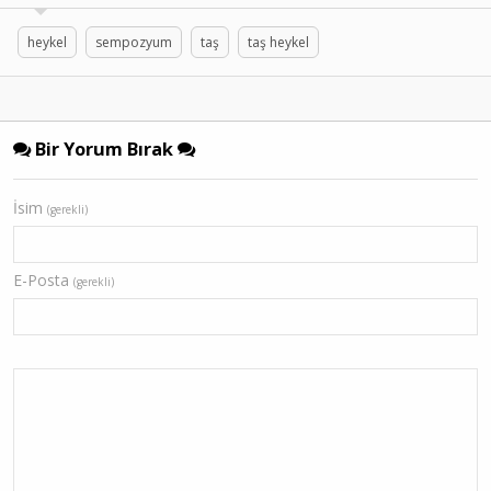
heykel
sempozyum
taş
taş heykel
Bir Yorum Bırak
İsim
(gerekli)
E-Posta
(gerekli)