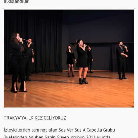
alkışlandılar.
TRAKYA’YA İLK KEZ GELİYORUZ
İzleyicilerden tam not alan Ses Ver Sus A Capella Grubu
üyelerinden Aslıhan Şahin Güven, grubun 2011 yılında