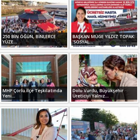
250 BİN ÖĞÜN, BİNLERCE
BAŞKAN MÜGE YILDIZ TOPAK:
YÜZE...
‘SOSYAL...
MHP Çorlu İlçe Teşkilatında
Dolu Vurdu, Büyükşehir
Yeni...
Üreticiyi Yalnız...