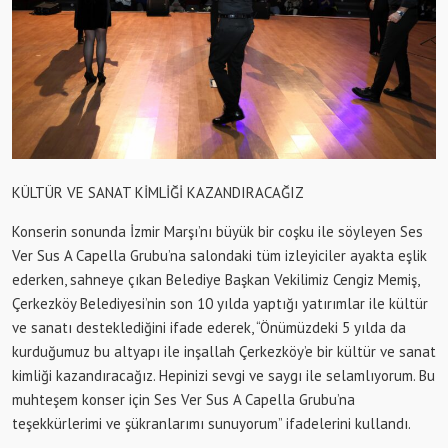
KÜLTÜR VE SANAT KİMLİĞİ KAZANDIRACAĞIZ
Konserin sonunda İzmir Marşı’nı büyük bir coşku ile söyleyen Ses
Ver Sus A Capella Grubu’na salondaki tüm izleyiciler ayakta eşlik
ederken, sahneye çıkan Belediye Başkan Vekilimiz Cengiz Memiş,
Çerkezköy Belediyesi’nin son 10 yılda yaptığı yatırımlar ile kültür
ve sanatı desteklediğini ifade ederek, “Önümüzdeki 5 yılda da
kurduğumuz bu altyapı ile inşallah Çerkezköy’e bir kültür ve sanat
kimliği kazandıracağız. Hepinizi sevgi ve saygı ile selamlıyorum. Bu
muhteşem konser için Ses Ver Sus A Capella Grubu’na
teşekkürlerimi ve şükranlarımı sunuyorum” ifadelerini kullandı.