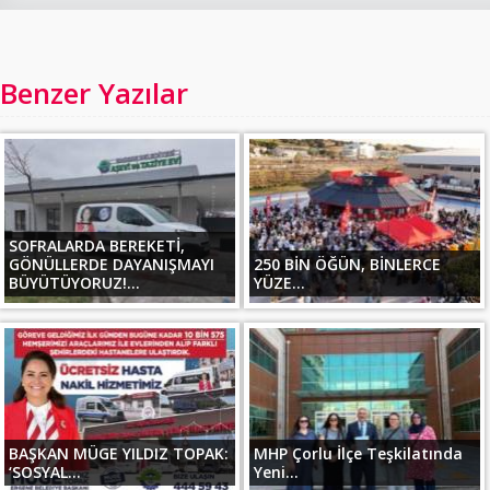
Benzer Yazılar
SOFRALARDA BEREKETİ,
GÖNÜLLERDE DAYANIŞMAYI
250 BİN ÖĞÜN, BİNLERCE
BÜYÜTÜYORUZ!...
YÜZE...
BAŞKAN MÜGE YILDIZ TOPAK:
MHP Çorlu İlçe Teşkilatında
‘SOSYAL...
Yeni...