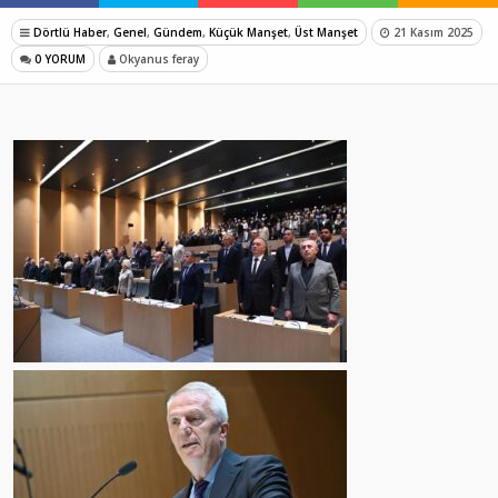
Dörtlü Haber
,
Genel
,
Gündem
,
Küçük Manşet
,
Üst Manşet
21 Kasım 2025
0 YORUM
Okyanus feray