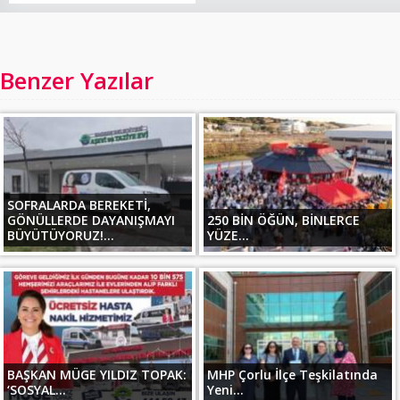
Benzer Yazılar
SOFRALARDA BEREKETİ,
GÖNÜLLERDE DAYANIŞMAYI
250 BİN ÖĞÜN, BİNLERCE
BÜYÜTÜYORUZ!...
YÜZE...
BAŞKAN MÜGE YILDIZ TOPAK:
MHP Çorlu İlçe Teşkilatında
‘SOSYAL...
Yeni...