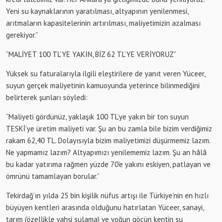
Yeni su kaynaklarının yaratılması, altyapının yenilenmesi,
arıtmaların kapasitelerinin artırılması, maliyetimizin azalması
gerekiyor.”
“MALİYET 100 TL’YE YAKIN, BİZ 62 TL’YE VERİYORUZ”
Yüksek su faturalarıyla ilgili eleştirilere de yanıt veren Yüceer,
suyun gerçek maliyetinin kamuoyunda yeterince bilinmediğini
belirterek şunları söyledi:
“Maliyeti gördünüz, yaklaşık 100 TL’ye yakın bir ton suyun
TESKİ’ye
üretim maliyeti var. Şu an bu zamla bile bizim verdiğimiz
rakam 62,40 TL. Dolayısıyla bizim maliyetimizi düşürmemiz lazım.
Ne yapmamız lazım? Altyapımızı yenilememiz lazım. Şu an hâlâ
bu kadar yatırıma rağmen yüzde 70’e yakını eskiyen, patlayan ve
ömrünü tamamlayan borular.”
Tekirdağ’ın yılda
25 bin kişilik nüfus artışı
ile Türkiye’nin en hızlı
büyüyen kentleri arasında olduğunu hatırlatan Yüceer, sanayi,
tarım (özellikle vahşi sulama) ve yoğun göçün kentin su