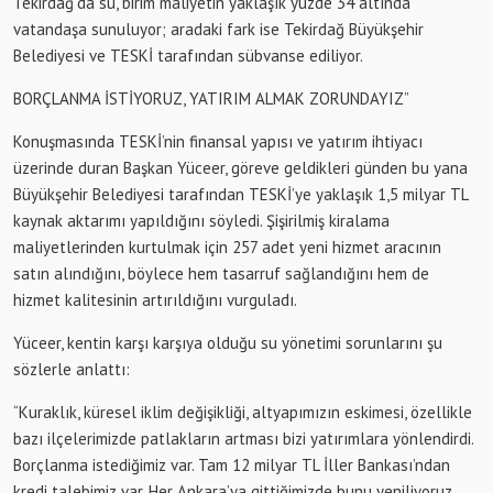
Tekirdağ’da su, birim maliyetin yaklaşık yüzde 34 altında
vatandaşa sunuluyor; aradaki fark ise Tekirdağ Büyükşehir
Belediyesi ve TESKİ tarafından sübvanse ediliyor.
BORÇLANMA İSTİYORUZ, YATIRIM ALMAK ZORUNDAYIZ”
Konuşmasında
TESKİ’nin
finansal yapısı ve yatırım ihtiyacı
üzerinde duran Başkan Yüceer, göreve geldikleri günden bu yana
Büyükşehir Belediyesi tarafından
TESKİ’ye
yaklaşık 1,5 milyar TL
kaynak aktarımı
yapıldığını söyledi. Şişirilmiş kiralama
maliyetlerinden kurtulmak için
257 adet yeni hizmet
aracının
satın alındığını
, böylece hem tasarruf sağlandığını hem de
hizmet kalitesinin artırıldığını vurguladı.
Yüceer, kentin karşı karşıya olduğu su yönetimi sorunlarını şu
sözlerle anlattı:
“Kuraklık, küresel iklim değişikliği, altyapımızın eskimesi, özellikle
bazı ilçelerimizde patlakların artması bizi yatırımlara yönlendirdi.
Borçlanma istediğimiz var. Tam
12 milyar TL İller Bankası’ndan
kredi talebimiz var
. Her Ankara’ya gittiğimizde bunu yeniliyoruz.