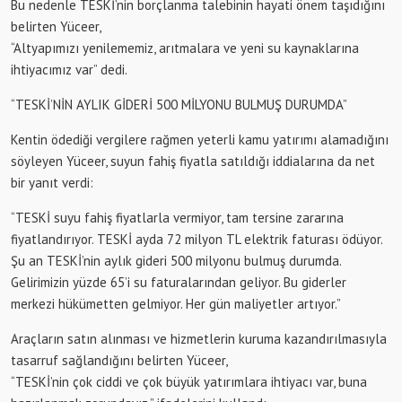
Bu nedenle
TESKİ’nin
borçlanma talebinin hayati önem taşıdığını
belirten Yüceer,
“Altyapımızı yenilememiz, arıtmalara ve yeni su kaynaklarına
ihtiyacımız var” dedi.
“TESKİ’NİN AYLIK GİDERİ 500 MİLYONU BULMUŞ DURUMDA”
Kentin ödediği vergilere rağmen yeterli kamu yatırımı alamadığını
söyleyen Yüceer, suyun fahiş fiyatla satıldığı iddialarına da net
bir yanıt verdi:
“TESKİ suyu fahiş fiyatlarla vermiyor, tam tersine zararına
fiyatlandırıyor. TESKİ ayda 72 milyon TL elektrik faturası ödüyor.
Şu an
TESKİ’nin
aylık gideri 500 milyonu bulmuş durumda.
Gelirimizin yüzde 65’i su faturalarından geliyor. Bu giderler
merkezi hükümetten gelmiyor. Her gün maliyetler artıyor.”
Araçların satın alınması ve hizmetlerin kuruma kazandırılmasıyla
tasarruf
sağlandığını
belirten Yüceer,
“
TESKİ’nin
çok ciddi ve çok büyük yatırımlara ihtiyacı var, buna