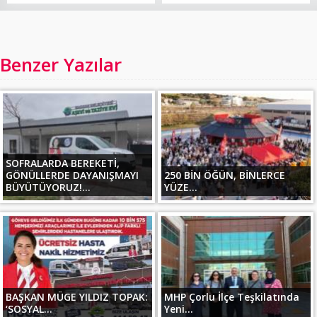
Benzer Yazılar
SOFRALARDA BEREKETİ,
GÖNÜLLERDE DAYANIŞMAYI
250 BİN ÖĞÜN, BİNLERCE
BÜYÜTÜYORUZ!...
YÜZE...
BAŞKAN MÜGE YILDIZ TOPAK:
MHP Çorlu İlçe Teşkilatında
‘SOSYAL...
Yeni...