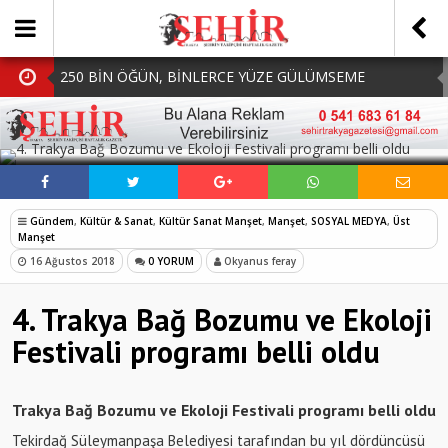
250 BİN ÖĞÜN, BİNLERCE YÜZE GÜLÜMSEME
BAŞKAN MÜGE YILDIZ TOPAK: ‘SOSYAL
SOSYAL MEDYADA PAYLAŞ
BELEDİYECİLİKTE HİÇBİR HEMŞERİMİZİ YALNIZ
MHP Çorlu İlçe Teşkilatında Yeni Dönem Başladı:
BIRAKMIYORUZ!’
Mazbatalar Alındı
Dolu Vurdu, Büyükşehir Üreticiyi Yalnız Bırakmadı
Gündem
,
Kültür & Sanat
,
Kültür Sanat Manşet
,
Manşet
,
SOSYAL MEDYA
,
Üst
SOFRALARDA BEREKETİ, GÖNÜLLERDE DAYANIŞMAYI
Manşet
16 Ağustos 2018
0 YORUM
Okyanus feray
BÜYÜTÜYORUZ!
4. Trakya Bağ Bozumu ve Ekoloji
Festivali programı belli oldu
Trakya Bağ Bozumu ve Ekoloji Festivali programı belli oldu
Tekirdağ Süleymanpaşa Belediyesi tarafından bu yıl dördüncüsü