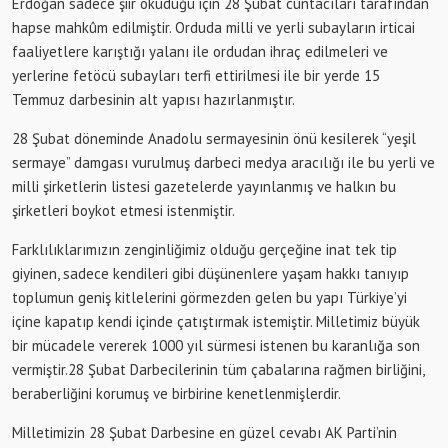
Erdoğan sadece şiir okuduğu için 28 Şubat cuntacıları tarafından
hapse mahkûm edilmiştir. Orduda milli ve yerli subayların irticai
faaliyetlere karıştığı yalanı ile ordudan ihraç edilmeleri ve
yerlerine fetöcü subayları terfi ettirilmesi ile bir yerde 15
Temmuz darbesinin alt yapısı hazırlanmıştır.
28 Şubat döneminde Anadolu sermayesinin önü kesilerek “yeşil
sermaye” damgası vurulmuş darbeci medya aracılığı ile bu yerli ve
milli şirketlerin listesi gazetelerde yayınlanmış ve halkın bu
şirketleri boykot etmesi istenmiştir.
Farklılıklarımızın zenginliğimiz olduğu gerçeğine inat tek tip
giyinen, sadece kendileri gibi düşünenlere yaşam hakkı tanıyıp
toplumun geniş kitlelerini görmezden gelen bu yapı Türkiye’yi
içine kapatıp kendi içinde çatıştırmak istemiştir. Milletimiz büyük
bir mücadele vererek 1000 yıl sürmesi istenen bu karanlığa son
vermiştir.28 Şubat Darbecilerinin tüm çabalarına rağmen birliğini,
beraberliğini korumuş ve birbirine kenetlenmişlerdir.
Milletimizin 28 Şubat Darbesine en güzel cevabı AK Parti’nin