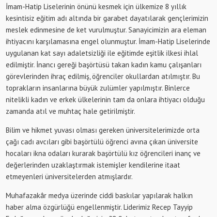
İmam-Hatip Liselerinin önünü kesmek için ülkemize 8 yıllık
kesintisiz eğitim adı altında bir garabet dayatılarak gençlerimizin
meslek edinmesine de ket vurulmuştur. Sanayicimizin ara eleman
ihtiyacını karşılamasına engel olunmuştur. İmam-Hatip Liselerinde
uygulanan kat sayı adaletsizliği ile eğitimde eşitlik ilkesi ihlal
edilmiştir. İnancı gereği başörtüsü takan kadın kamu çalışanları
görevlerinden ihraç edilmiş, öğrenciler okullardan atılmıştır. Bu
toprakların insanlarına büyük zulümler yapılmıştır. Binlerce
nitelikli kadın ve erkek ülkelerinin tam da onlara ihtiyacı olduğu
zamanda atıl ve muhtaç hale getirilmiştir.
Bilim ve hikmet yuvası olması gereken üniversitelerimizde orta
çağı cadı avcıları gibi başörtülü öğrenci avına çıkan üniversite
hocaları ikna odaları kurarak başörtülü kız öğrencileri inanç ve
değerlerinden uzaklaştırmak istemişler kendilerine itaat
etmeyenleri üniversitelerden atmışlardır.
Muhafazakâr medya üzerinde ciddi baskılar yapılarak halkın
haber alma özgürlüğü engellenmiştir. Liderimiz Recep Tayyip