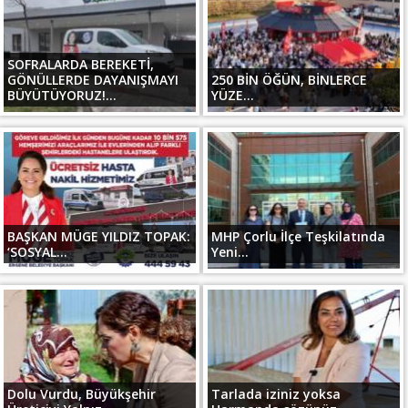
SOFRALARDA BEREKETİ,
GÖNÜLLERDE DAYANIŞMAYI
250 BİN ÖĞÜN, BİNLERCE
BÜYÜTÜYORUZ!...
YÜZE...
BAŞKAN MÜGE YILDIZ TOPAK:
MHP Çorlu İlçe Teşkilatında
‘SOSYAL...
Yeni...
Dolu Vurdu, Büyükşehir
Tarlada iziniz yoksa