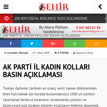
250 BİN ÖĞÜN, BİNLERCE YÜZE GÜLÜMSEME
BAŞKAN MÜGE YILDIZ TOPAK: ‘SOSYAL
SOSYAL MEDYADA PAYLAŞ
BELEDİYECİLİKTE HİÇBİR HEMŞERİMİZİ YALNIZ
MHP Çorlu İlçe Teşkilatında Yeni Dönem Başladı:
BIRAKMIYORUZ!’
Mazbatalar Alındı
Dolu Vurdu, Büyükşehir Üreticiyi Yalnız Bırakmadı
Gündem
,
Manşet
1 Mart 2018
0 YORUM
Okyanus feray
SOFRALARDA BEREKETİ, GÖNÜLLERDE DAYANIŞMAYI
AK PARTİ İL KADIN KOLLARI
BÜYÜTÜYORUZ!
BASIN AÇIKLAMASI
Türkiye darbeler tarihinin en utanç verici zaman dilimlerinden
birini hatırlamak için burada bulunmaktayız.1000 yıl sürmesi
tasarlanan binlerce insanımızı zindanlarda çürüten, on
binlercesini işsiz bırakan milletin evlatlarını birbirine düşürmek