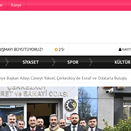
ar
Künye
250 BİN ÖĞÜN, BİNLERCE YÜZE GÜLÜMSEME
BAŞKAN MÜGE YILD
KAYIT
SİYASET
SPOR
KÜLTÜR
diye Başkan Adayı Cüneyt Yüksel, Çerkezköy’de Esnaf ve Odalarla Buluştu