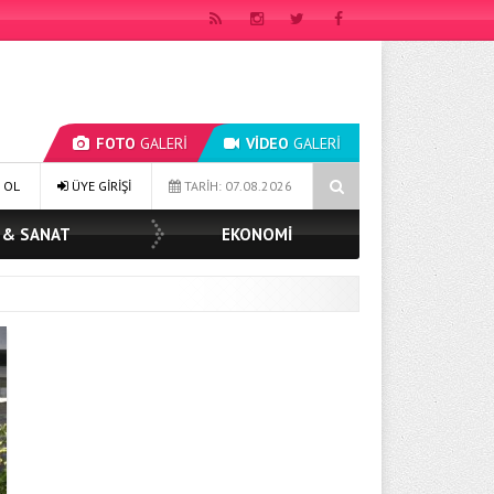
FOTO
GALERİ
VİDEO
GALERİ
IZ TOPAK: ‘SOSYAL BELEDİYECİLİKTE HİÇBİR HEMŞERİMİZİ YALNIZ BIRAK
 OL
ÜYE GİRİŞİ
TARİH: 07.08.2026
 & SANAT
EKONOMİ