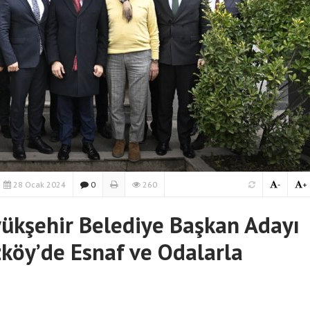
28 Ocak 2024
0
260
-
+
yükşehir Belediye Başkan Adayı
zköy’de Esnaf ve Odalarla