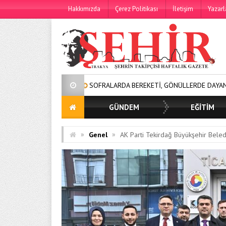
Hakkımızda
Çerez Politikası
İletişim
Yazarl
FRALARDA BEREKETİ, GÖNÜLLERDE DAYANIŞMAYI BÜYÜTÜYORUZ!
GÜNDEM
EĞİTİM
»
»
Genel
AK Parti Tekirdağ Büyükşehir Bele