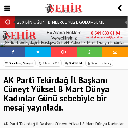
250 BİN ÖĞÜN, BİNLERCE YÜZE GÜLÜMSEME
BAŞKAN MÜGE YILDIZ TOPAK: ‘SOSYAL
SOSYAL MEDYADA PAYLAŞ
BELEDİYECİLİKTE HİÇBİR HEMŞERİMİZİ YALNIZ
MHP Çorlu İlçe Teşkilatında Yeni Dönem Başladı:
BIRAKMIYORUZ!’
Mazbatalar Alındı
Dolu Vurdu, Büyükşehir Üreticiyi Yalnız Bırakmadı
Gündem
,
Manşet
8 Mart 2018
0 YORUM
Okyanus feray
SOFRALARDA BEREKETİ, GÖNÜLLERDE DAYANIŞMAYI
AK Parti Tekirdağ İl Başkanı
BÜYÜTÜYORUZ!
Cüneyt Yüksel 8 Mart Dünya
Kadınlar Günü sebebiyle bir
mesaj yayınladı.
AK Parti Tekirdağ İl Başkanı Cüneyt Yüksel 8 Mart Dünya Kadınlar