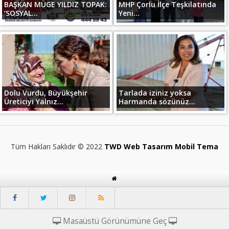
BAŞKAN MÜGE YILDIZ TOPAK:
MHP Çorlu İlçe Teşkilatında
‘SOSYAL...
Yeni...
Dolu Vurdu, Büyükşehir
Tarlada iziniz yoksa
Üreticiyi Yalnız...
Harmanda sözünüz...
Tüm Hakları Saklıdır © 2022
TWD Web Tasarım Mobil Tema
Masaüstü Görünümüne Geç