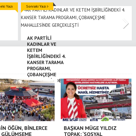
ki Yazı
Sonraki Yazı
AK PARTİLİ
KADINLAR VE
KETEM
İŞBİRLİĞİNDEKİ 4.
KANSER TARAMA
PROGRAMI,
ÇOBANÇEŞME
MAHALLESİNDE
GERÇEKLEŞTİ
BİN ÖĞÜN, BİNLERCE
BAŞKAN MÜGE YILDIZ
 GÜLÜMSEME
TOPAK: ‘SOSYAL