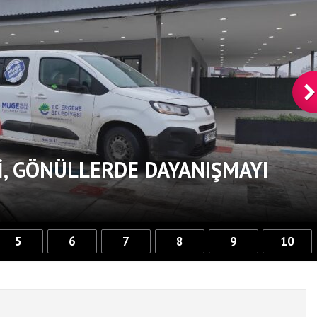
, GÖNÜLLERDE DAYANIŞMAYI
5
6
7
8
9
10