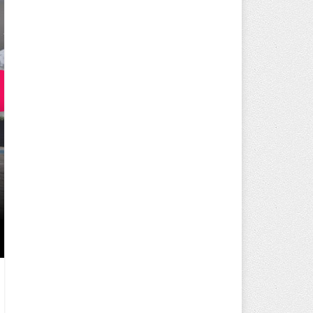
250 BİN ÖĞÜN, BİNLERCE YÜZ