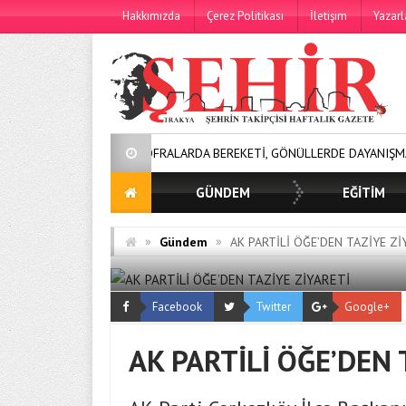
Hakkımızda
Çerez Politikası
İletişim
Yazarl
SOFRALARDA BEREKETİ, GÖNÜLLERDE DAYANIŞMAYI BÜYÜTÜY
GÜNDEM
EĞİTİM
»
»
Gündem
AK PARTİLİ ÖĞE’DEN TAZİYE Zİ
Facebook
Twitter
Google+
AK PARTİLİ ÖĞE’DEN 