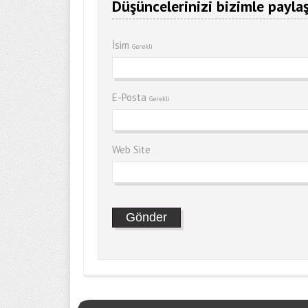
Düşüncelerinizi bizimle paylaş
İsim
Gerekli
E-Posta
Gerekli
Web Site