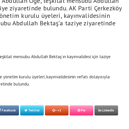
ı Abdullah Öğe, teşkilat mensubu Abdullah
ziye ziyaretinde bulundu. AK Parti Çerkezköy
önetim kurulu üyeleri, kayınvalidesinin
subu Abdullah Bektaş’a taziye ziyaretinde
eşkilat mensubu Abdullah Bektaş’ın kayınvalidesi için taziye
 yönetim kurulu üyeleri, kayınvalidesinin vefatı dolayısıyla
retinde bulundu.
Facebook
Twitter
+1
Pin
LinkedIn