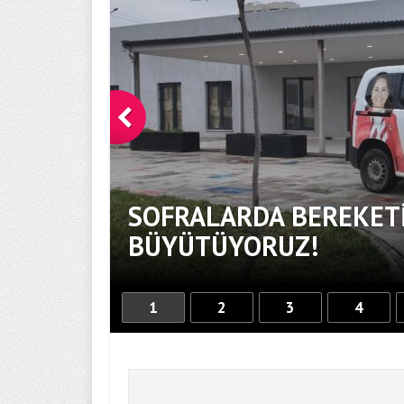
SOFRALARDA BEREKETİ
BÜYÜTÜYORUZ!
1
2
3
4