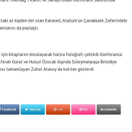
ki az kişiden biri olan Karaveli, Atatürk’ün Çanakkale Zaferi’ndeki
anılarını da paylaştı.
çin kitaplarını imzalayarak hatıra fotoğrafı çektirdi. Konferansa
lferah Güral ve Hulusi Özocak dışında Süleymanpaşa Belediye
runu tamamlayan Zuhal Atasoy da katılım gösterdi.
Facebook
Twitter
+1
Pin
LinkedIn