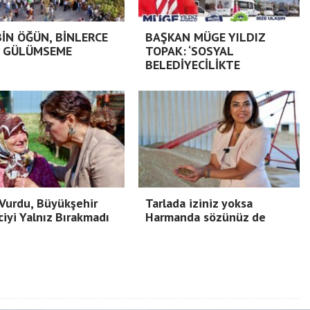
BİN ÖĞÜN, BİNLERCE
BAŞKAN MÜGE YILDIZ
 GÜLÜMSEME
TOPAK: ‘SOSYAL
BELEDİYECİLİKTE
Vurdu, Büyükşehir
Tarlada iziniz yoksa
ciyi Yalnız Bırakmadı
Harmanda sözünüz de