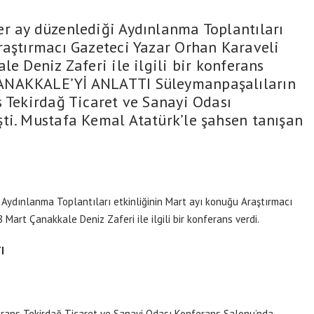
r ay düzenlediği Aydınlanma Toplantıları
raştırmacı Gazeteci Yazar Orhan Karaveli
le Deniz Zaferi ile ilgili bir konferans
ANAKKALE’Yİ ANLATTI Süleymanpaşalıların
s Tekirdağ Ticaret ve Sanayi Odası
ti. Mustafa Kemal Atatürk’le şahsen tanışan
 Aydınlanma Toplantıları etkinliğinin Mart ayı konuğu Araştırmacı
 Mart Çanakkale Deniz Zaferi ile ilgili bir konferans verdi.
I
erans Tekirdağ Ticaret ve Sanayi Odası Konferans Salonu’nda