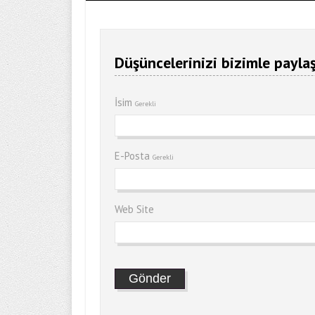
Düşüncelerinizi bizimle paylaş
İsim
Gerekli
E-Posta
Gerekli
Web Site