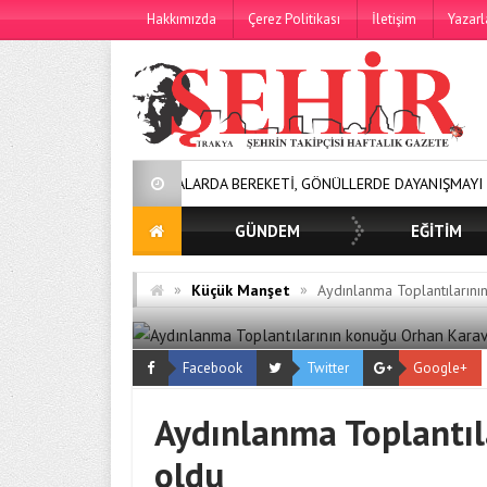
Hakkımızda
Çerez Politikası
İletişim
Yazarl
SOFRALARDA BEREKETİ, GÖNÜLLERDE DAYANIŞMAYI BÜYÜTÜYOR
GÜNDEM
EĞİTİM
»
»
Küçük Manşet
Aydınlanma Toplantılarını
Facebook
Twitter
Google+
Aydınlanma Toplantıl
oldu