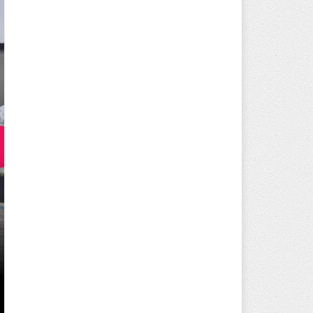
250 BİN ÖĞÜN, BİNLERCE YÜZ