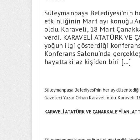
Süleymanpaşa Belediyesi’nin he
etkinliğinin Mart ayı konuğu A
oldu. Karaveli, 18 Mart Çanakka
verdi. KARAVELİ ATATÜRK VE Ç
yoğun ilgi gösterdiği konferan
Konferans Salonu’nda gerçekleş
hayattaki az kişiden biri […]
Süleymanpaşa Belediyesi’nin her ay düzenlediği
Gazeteci Yazar Orhan Karaveli oldu. Karaveli, 18
KARAVELİ ATATÜRK VE ÇANAKKALE’Yİ ANLATT
Süleymanpaşalıların yoğun ilgi gösterdiği konf