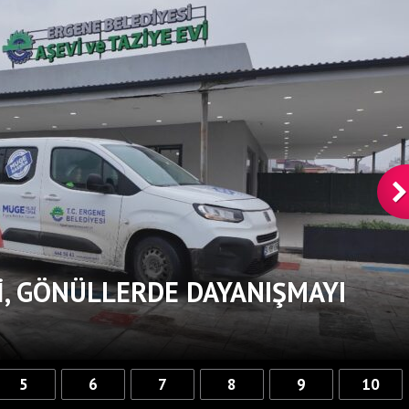
, GÖNÜLLERDE DAYANIŞMAYI
5
6
7
8
9
10