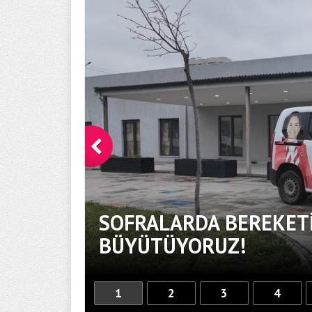
SOFRALARDA BEREKETİ
BÜYÜTÜYORUZ!
1
2
3
4