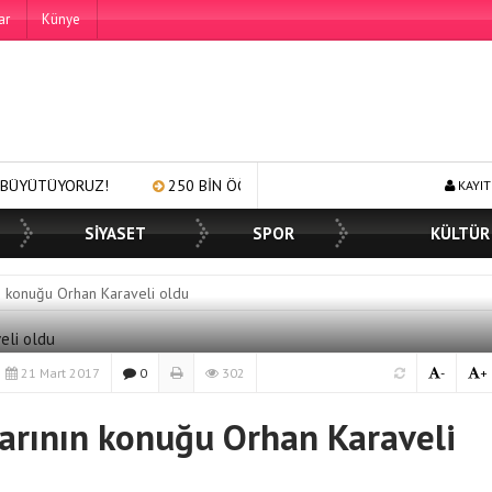
ar
Künye
UZ!
250 BİN ÖĞÜN, BİNLERCE YÜZE GÜLÜMSEME
BAŞKAN
KAYIT
SİYASET
SPOR
KÜLTÜR
n konuğu Orhan Karaveli oldu
21 Mart 2017
0
302
-
+
arının konuğu Orhan Karaveli