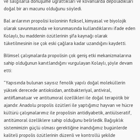
ve salgılarla dönüşüme uğrattıkları ve kovanlarda depoladıkları
doğal bir arı macunu olduğunu söyledi.
Bal arılarının propolisi koloninin fiziksel, kimyasal ve biyolojik
olarak savunmasında ve korunmasında kullandıklarını ifade eden
Kolaylı, bu maddenin özütlerinin şifa kaynağı olarak
tüketilmesinin ise çok eski çağlara kadar uzandığını kaydetti.
Bilimsel çalışmalarda propolisin çok geniş etki mekanizmalarına
sahip olduğunun kanıtlandığını vurgulayan Kolaylı, şöyle devam
etti:
"Yapısında bulunan sayısız fenolik yapılı doğal moleküllerin
yüksek derecede antioksidan, antibakteriyal, antiviral,
antiiflamatuar ve antitumoral özellikleri ile doğal terapötik bir
ajandır. Anadolu propolis özütleri ile yaptığımız hayvan ve hücre
kültürü çalışmalarımız ile propolisin antidiyabetik, antiülseratif,
antitümoral özelliklere sahip olduğunu belirledik. Bağışıklık
sistemimizin güçlü olması gerektiğine inandığımız bugünlerde
kaliteli propolis özütlerinin düzenli ve kontrollü şekilde