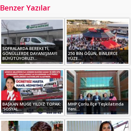
Benzer Yazılar
SOFRALARDA BEREKETİ,
GÖNÜLLERDE DAYANIŞMAYI
250 BİN ÖĞÜN, BİNLERCE
BÜYÜTÜYORUZ!...
YÜZE...
BAŞKAN MÜGE YILDIZ TOPAK:
MHP Çorlu İlçe Teşkilatında
‘SOSYAL...
Yeni...