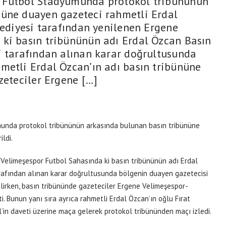
r Futbol Stadyumunda protokol tribününün
nüne duayen gazeteci rahmetli Erdal
lediyesi tarafından yenilenen Ergene
 ki basın tribününün adı Erdal Özcan Basın
i tarafından alınan karar doğrultusunda
metli Erdal Özcan’ın adı basın tribününe
zeteciler Ergene […]
unda protokol tribününün arkasında bulunan basın tribününe
ldi.
Velimeşespor Futbol Sahasında ki basın tribününün adı Erdal
rafından alınan karar doğrultusunda bölgenin duayen gazetecisi
ilirken, basın tribününde gazeteciler Ergene Velimeşespor-
. Bunun yanı sıra ayrıca rahmetli Erdal Özcan’ın oğlu Fırat
in daveti üzerine maça gelerek protokol tribününden maçı izledi.