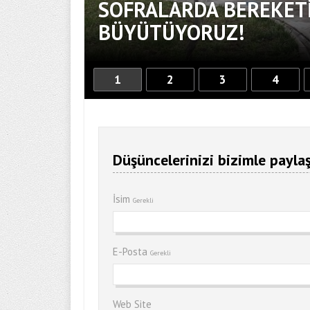
SOFRALARDA BEREKETİ
BÜYÜTÜYORUZ!
1
2
3
4
Düşüncelerinizi bizimle paylaş
İsim
Gerekli
E-Posta
Gerekli
Web Site