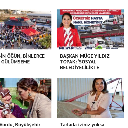
BİN ÖĞÜN, BİNLERCE
BAŞKAN MÜGE YILDIZ
 GÜLÜMSEME
TOPAK: ‘SOSYAL
BELEDİYECİLİKTE
Vurdu, Büyükşehir
Tarlada iziniz yoksa