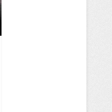
250 BİN ÖĞÜN, BİNLERCE YÜZ