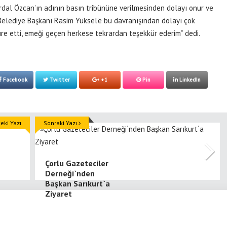
rdal Özcan’ın adının basın tribününe verilmesinden dolayı onur ve
Belediye Başkanı Rasim Yüksel’e bu davranışından dolayı çok
ure etti, emeği geçen herkese tekrardan teşekkür ederim” dedi.
Facebook
Twitter
+1
Pin
LinkedIn
ki Yazı
Sonraki Yazı
Çorlu Gazeteciler
Derneği`nden
Başkan Sarıkurt`a
Ziyaret