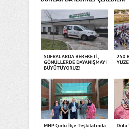
SOFRALARDA BEREKETİ,
250 
GÖNÜLLERDE DAYANIŞMAYI
YÜZE
BÜYÜTÜYORUZ!
MHP Çorlu İlçe Teşkilatında
Dolu 