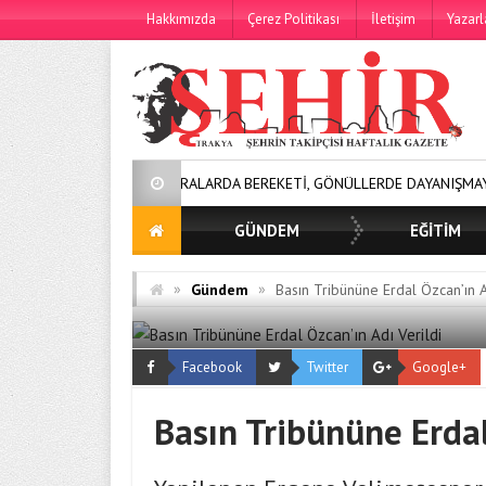
Hakkımızda
Çerez Politikası
İletişim
Yazarl
SOFRALARDA BEREKETİ, GÖNÜLLERDE DAYANIŞMAYI BÜYÜTÜYO
GÜNDEM
EĞİTİM
»
»
Gündem
Basın Tribününe Erdal Özcan’ın A
Facebook
Twitter
Google+
Basın Tribününe Erdal