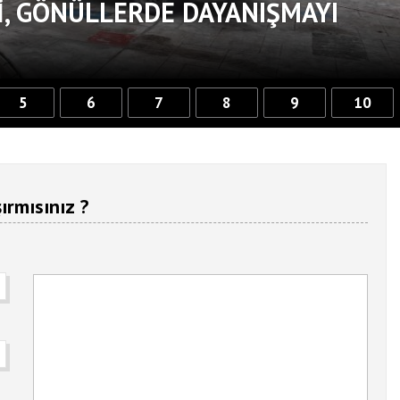
, GÖNÜLLERDE DAYANIŞMAYI
5
6
7
8
9
10
ırmısınız ?