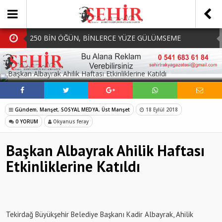
250 BİN ÖĞÜN, BİNLERCE YÜZE GÜLÜMSEME
BAŞKAN MÜGE YILDIZ TOPAK: ‘SOSYAL
SOSYAL MEDYADA PAYLAŞ
BELEDİYECİLİKTE HİÇBİR HEMŞERİMİZİ YALNIZ
MHP Çorlu İlçe Teşkilatında Yeni Dönem Başladı:
BIRAKMIYORUZ!’
Mazbatalar Alındı
Dolu Vurdu, Büyükşehir Üreticiyi Yalnız Bırakmadı
Gündem
,
Manşet
,
SOSYAL MEDYA
,
Üst Manşet
18 Eylül 2018
SOFRALARDA BEREKETİ, GÖNÜLLERDE DAYANIŞMAYI
0 YORUM
Okyanus feray
BÜYÜTÜYORUZ!
Başkan Albayrak Ahilik Haftası
Etkinliklerine Katıldı
Tekirdağ Büyükşehir Belediye Başkanı Kadir Albayrak, Ahilik