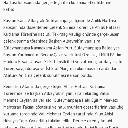
Haftası kapsamında gerçekleştirilen kutlama etkinliklerine
katıldı.
Başkan Kadir Albayrak, Süleymanpaşa ilçesinde Ahilik Haftası
kapsamında düzenlenen Çelenk Sunma Töreni ve Ahilik Haftası
Kutlama Töreni’ne katıldı. Tekirdağ Valiliği önünde gerçekleşen
çelenk sunma töreninde Başkan Albayrak’ın yanı sıra
Süleymanpaşa Kaymakamı Aslan Yurt, Süleymanpaşa Belediyesi
Başkan Yardımcıları Berkay Çakır ve Hulusi Özocak, İl Milli Eğitim
Müdürü Ersan Ulusan, STK Temsilcileri ve vatandaşlar da yer aldı.
Tören, saygı duruşu ve İstiklal Marşı’nın okunmasının ardından
Atatürk Anıtı’na çelenk sunulması ile son buldu.
Bedesten Alanı’nda gerçekleşen Ahilik Haftası Kutlama
Töreni’nde ise Başkan Albayrak’ın yanı sıra Tekirdağ Valisi
Mehmet Ceylan da yer aldı. Süleymanpaşa Halk Eğitim Merkezi
Mehteran Takımı gösterisi ve halk oyunları gösterilerinin yapıldığı
kutlama töreninde Vali Mehmet Ceylan tarafında Yılın Ahisi
Hüseyin Topçu’ya ödülü takdim edildi. Derece giren yılın ahi
adayları Sinan Alkaya ve Recep Şen ise ödüllerini Başkan Kadir