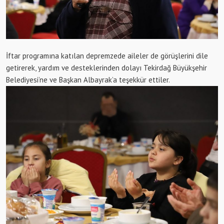
İftar programına katılan depremzede aileler de görüşlerini dile
getirerek, yardım ve desteklerinden dolayı Tekirdağ Büyükşehir
Belediyesi’ne ve Başkan Albayrak’a teşekkür ettiler.