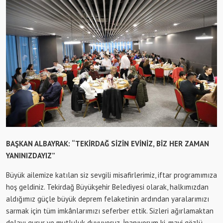
BAŞKAN ALBAYRAK: “TEKİRDAĞ SİZİN EVİNİZ, BİZ HER ZAMAN
YANINIZDAYIZ”
Büyük ailemize katılan siz sevgili misafirlerimiz, iftar programımıza
hoş geldiniz. Tekirdağ Büyükşehir Belediyesi olarak, halkımızdan
aldığımız güçle büyük deprem felaketinin ardından yaralarımızı
sarmak için tüm imkânlarımızı seferber ettik. Sizleri ağırlamaktan
dolayı gurur ve mutluluk duyuyoruz. İnanıyorum ki, mavi gözlü