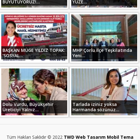
BÜYÜTÜYORUZ!...
YÜZE...
BAŞKAN MÜGE YILDIZ TOPAK:
MHP Çorlu İlçe Teşkilatında
‘SOSYAL...
Yeni...
Dolu Vurdu, Büyükşehir
Tarlada iziniz yoksa
Üreticiyi Yalnız...
Harmanda sözünüz...
Tüm Hakları Saklıdır © 2022
TWD Web Tasarım Mobil Tema