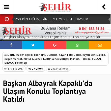
250 BİN ÖĞÜN, BİNLERCE YÜZE GÜLÜMSEME
BAŞKAN MÜGE YILDIZ TOPAK: ‘SOSYAL
SOSYAL MEDYADA PAYLAŞ
BELEDİYECİLİKTE HİÇBİR HEMŞERİMİZİ YALNIZ
MHP Çorlu İlçe Teşkilatında Yeni Dönem Başladı:
BIRAKMIYORUZ!’
Mazbatalar Alındı
Dolu Vurdu, Büyükşehir Üreticiyi Yalnız Bırakmadı
Dörtlü Haber
,
Eğitim
,
Ekonomi
,
Gündem
,
Kayan Foto Galeri
,
Kayan Son Dakika
,
SOFRALARDA BEREKETİ, GÖNÜLLERDE DAYANIŞMAYI
Küçük Manşet
,
Kültür & Sanat
,
Kültür Sanat Manşet
,
Manşet
,
Politika
,
SOSYAL
MEDYA
,
Teknoloji
BÜYÜTÜYORUZ!
6 Aralık 2017
0 YORUM
Okyanus feray
Başkan Albayrak Kapaklı’da
Ulaşım Konulu Toplantıya
Katıldı