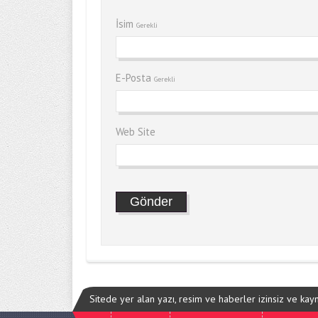
İsim
Gerekli
E-Posta
Gerekli
Web Site
Sitede yer alan yazı, resim ve haberler izinsiz ve ka