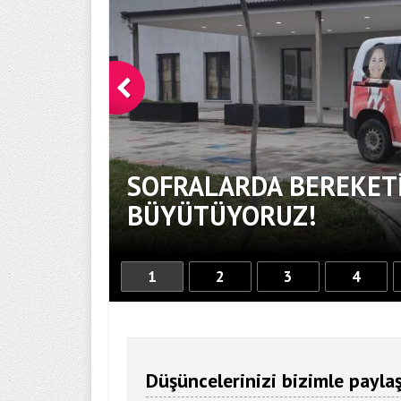
SOFRALARDA BEREKETİ
BÜYÜTÜYORUZ!
1
2
3
4
Düşüncelerinizi bizimle paylaş