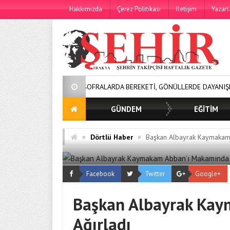
Hakkımızda
Çerez Politikası
İletişim
Yazarl
SOFRALARDA BEREKETİ, GÖNÜLLERDE DAYANIŞMAYI BÜYÜTÜ
GÜNDEM
EĞİTİM
»
»
Dörtlü Haber
Başkan Albayrak Kaymakam 
Facebook
Twitter
Google+
Başkan Albayrak Ka
Ağırladı