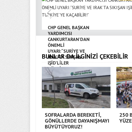
CHP GENEL BAŞKAN
YARDIMCISI
CANKURTARAN’DAN
ÖNEMLİ
UYARI:“SURİYE VE
BUNLAR DA İLGİNİZİ ÇEKEBİLİR
IRAK’TA SIKIŞAN
IŞİD’LİLER
TÜRKİYE’YE
KAÇABİLİR!”
SOFRALARDA BEREKETİ,
250 
GÖNÜLLERDE DAYANIŞMAYI
YÜZE
BÜYÜTÜYORUZ!