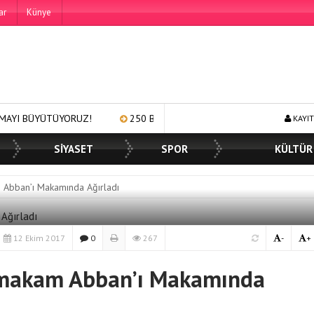
ar
Künye
YORUZ!
250 BİN ÖĞÜN, BİNLERCE YÜZE GÜLÜMSEME
BAŞK
KAYIT
SİYASET
SPOR
KÜLTÜR
Abban’ı Makamında Ağırladı
12 Ekim 2017
0
267
-
+
ymakam Abban’ı Makamında