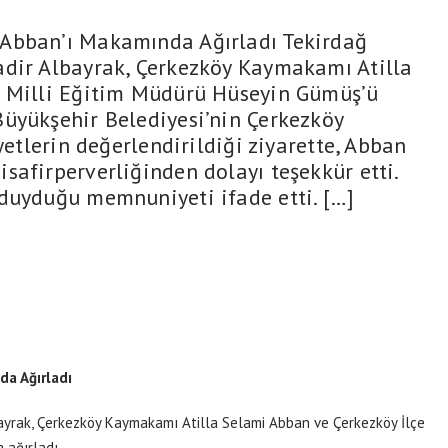
ban’ı Makamında Ağırladı Tekirdağ
adir Albayrak, Çerkezköy Kaymakamı Atilla
e Milli Eğitim Müdürü Hüseyin Gümüş’ü
üyükşehir Belediyesi’nin Çerkezköy
yetlerin değerlendirildiği ziyarette, Abban
safirperverliğinden dolayı teşekkür etti.
duyduğu memnuniyeti ifade etti. […]
a Ağırladı
ayrak, Çerkezköy Kaymakamı Atilla Selami Abban ve Çerkezköy İlçe
 ağırladı.