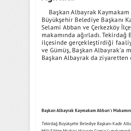
Başkan Albayrak Kaymakam Ab
Büyükşehir Belediye Başkanı K
Selami Abban ve Çerkezköy İlç
makamında ağırladı. Tekirdağ B
ilçesinde gerçekleştirdiği faali
ve Gümüş, Başkan Albayrak’a mi
Başkan Albayrak da ziyaretten 
Başkan Albayrak Kaymakam Abban’ı Makamınd
Tekirdağ Büyükşehir Belediye Başkanı Kadir Alb
Milli Eğitim Müdürü Hüseyin Gümüş’ü makamında