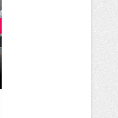
250 BİN ÖĞÜN, BİNLERCE YÜZ