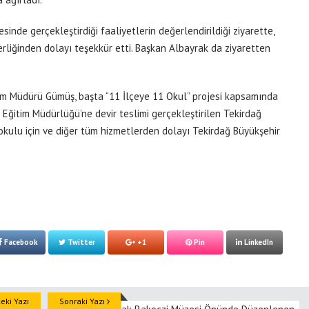
sinde gerçekleştirdiği faaliyetlerin değerlendirildiği ziyarette,
rliğinden dolayı teşekkür etti. Başkan Albayrak da ziyaretten
im Müdürü Gümüş, başta “11 İlçeye 11 Okul” projesi kapsamında
Eğitim Müdürlüğü’ne devir teslimi gerçekleştirilen Tekirdağ
kulu için ve diğer tüm hizmetlerden dolayı Tekirdağ Büyükşehir
Facebook
Twitter
+1
Pin
LinkedIn
ki Yazı
Sonraki Yazı