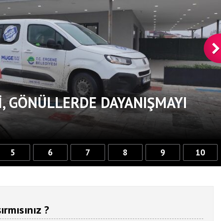
, GÖNÜLLERDE DAYANIŞMAYI
5
6
7
8
9
10
ırmısınız ?