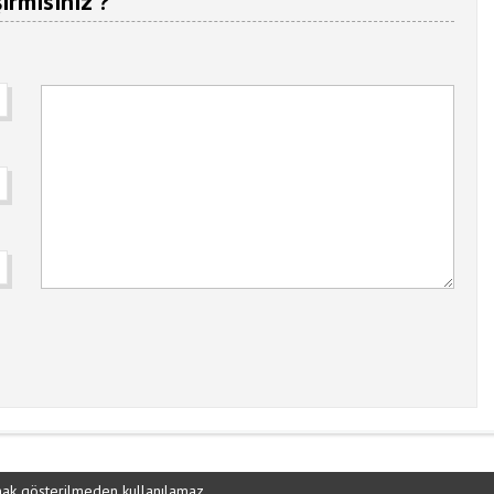
ırmısınız ?
ynak gösterilmeden kullanılamaz.