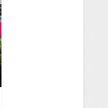
BAŞKAN MÜGE YILDIZ TOPAK: ‘S
HİÇBİR HEMŞERİMİZİ YALNIZ B