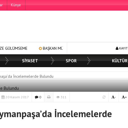
ar
Künye
BAŞKAN MÜGE YILDIZ TOPAK: ‘SOSYAL BELEDİYECİLİKTE HİÇBİR 
KAYIT
SİYASET
SPOR
KÜLTÜR
paşa’da İncelemelerde Bulundu
20 Kasım 2017
0
311
-
+
eymanpaşa’da İncelemelerde