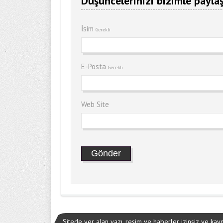
Düşüncelerinizi bizimle paylaş
İsim
Gerekli
E-Posta
Gerekli
Web Site
Sitede yer alan yazı, resim ve haberler izinsiz ve ka