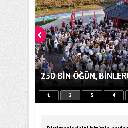
AYI
250 BİN ÖĞÜN, BİNLE
1
2
3
4