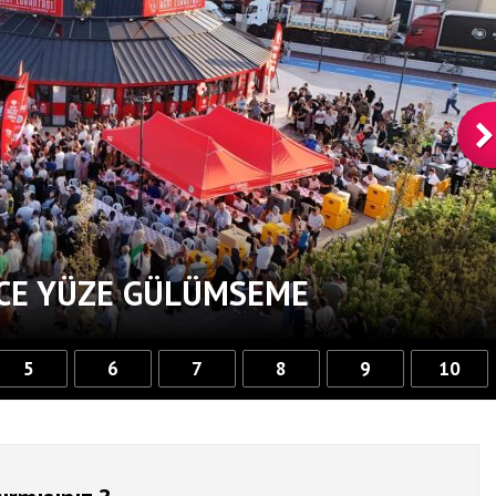
RCE YÜZE GÜLÜMSEME
5
6
7
8
9
10