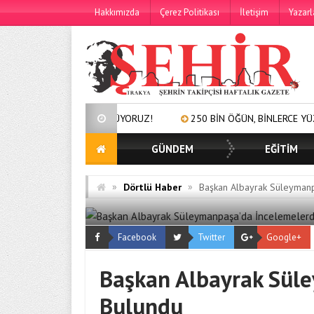
Hakkımızda
Çerez Politikası
İletişim
Yazarl
AYI BÜYÜTÜYORUZ!
250 BİN ÖĞÜN, BİNLERCE YÜZE GÜLÜMSEME
GÜNDEM
EĞİTİM
»
»
Dörtlü Haber
Başkan Albayrak Süleyman
Facebook
Twitter
Google+
Başkan Albayrak Sül
Bulundu