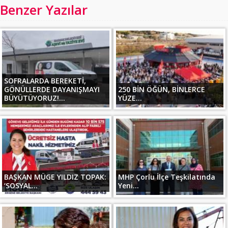
Benzer Yazılar
SOFRALARDA BEREKETİ,
GÖNÜLLERDE DAYANIŞMAYI
250 BİN ÖĞÜN, BİNLERCE
BÜYÜTÜYORUZ!...
YÜZE...
BAŞKAN MÜGE YILDIZ TOPAK:
MHP Çorlu İlçe Teşkilatında
‘SOSYAL...
Yeni...