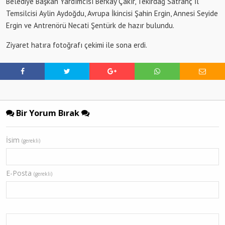
Belediye Başkan Yardımcısı Berkay Çakır, Tekirdağ Satranç İl
Temsilcisi Aylin Aydoğdu, Avrupa İkincisi Şahin Ergin, Annesi Seyide
Ergin ve Antrenörü Necati Şentürk de hazır bulundu.
Ziyaret hatıra fotoğrafı çekimi ile sona erdi.
Bir Yorum Bırak
İsim
(gerekli)
E-Posta
(gerekli)