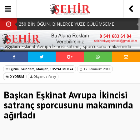
250 BİN ÖĞÜN, BİNLERCE YÜZE GÜLÜMSEME
BAŞKAN MÜGE YILDIZ TOPAK: ‘SOSYAL
SOSYAL MEDYADA PAYLAŞ
BELEDİYECİLİKTE HİÇBİR HEMŞERİMİZİ YALNIZ
MHP Çorlu İlçe Teşkilatında Yeni Dönem Başladı:
BIRAKMIYORUZ!’
Mazbatalar Alındı
Dolu Vurdu, Büyükşehir Üreticiyi Yalnız Bırakmadı
Eğitim
,
Gündem
,
Manşet
,
SOSYAL MEDYA
12 Temmuz 2018
SOFRALARDA BEREKETİ, GÖNÜLLERDE DAYANIŞMAYI
0 YORUM
Okyanus feray
BÜYÜTÜYORUZ!
Başkan Eşkinat Avrupa İkincisi
satranç sporcusunu makamında
ağırladı