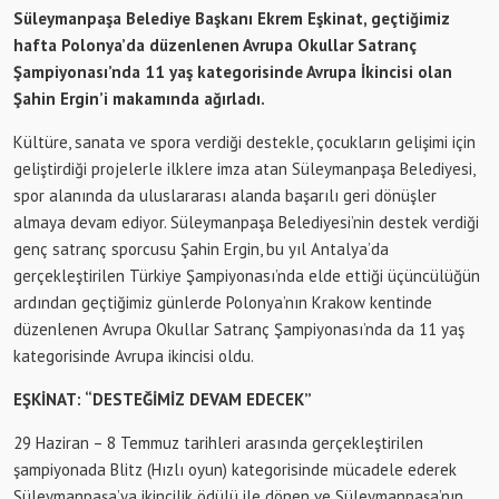
Süleymanpaşa Belediye Başkanı Ekrem Eşkinat, geçtiğimiz
hafta Polonya’da düzenlenen Avrupa Okullar Satranç
Şampiyonası’nda 11 yaş kategorisinde Avrupa İkincisi olan
Şahin Ergin’i makamında ağırladı.
Kültüre, sanata ve spora verdiği destekle, çocukların gelişimi için
geliştirdiği projelerle ilklere imza atan Süleymanpaşa Belediyesi,
spor alanında da uluslararası alanda başarılı geri dönüşler
almaya devam ediyor. Süleymanpaşa Belediyesi’nin destek verdiği
genç satranç sporcusu Şahin Ergin, bu yıl Antalya’da
gerçekleştirilen Türkiye Şampiyonası’nda elde ettiği üçüncülüğün
ardından geçtiğimiz günlerde Polonya’nın Krakow kentinde
düzenlenen Avrupa Okullar Satranç Şampiyonası’nda da 11 yaş
kategorisinde Avrupa ikincisi oldu.
EŞKİNAT: “DESTEĞİMİZ DEVAM EDECEK”
29 Haziran – 8 Temmuz tarihleri arasında gerçekleştirilen
şampiyonada Blitz (Hızlı oyun) kategorisinde mücadele ederek
Süleymanpaşa’ya ikincilik ödülü ile dönen ve Süleymanpaşa’nın