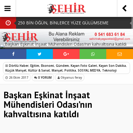
250 BİN ÖĞÜN, BİNLERCE YÜZE GÜLÜMSEME
BAŞKAN MÜGE YILDIZ TOPAK: ‘SOSYAL
SOSYAL MEDYADA PAYLAŞ
BELEDİYECİLİKTE HİÇBİR HEMŞERİMİZİ YALNIZ
MHP Çorlu İlçe Teşkilatında Yeni Dönem Başladı:
BIRAKMIYORUZ!’
Mazbatalar Alındı
Dolu Vurdu, Büyükşehir Üreticiyi Yalnız Bırakmadı
Dörtlü Haber
,
Eğitim
,
Ekonomi
,
Gündem
,
Kayan Foto Galeri
,
Kayan Son Dakika
,
SOFRALARDA BEREKETİ, GÖNÜLLERDE DAYANIŞMAYI
Küçük Manşet
,
Kültür & Sanat
,
Manşet
,
Politika
,
SOSYAL MEDYA
,
Teknoloji
26 Ekim 2017
0 YORUM
Okyanus feray
BÜYÜTÜYORUZ!
Başkan Eşkinat İnşaat
Mühendisleri Odası’nın
kahvaltısına katıldı