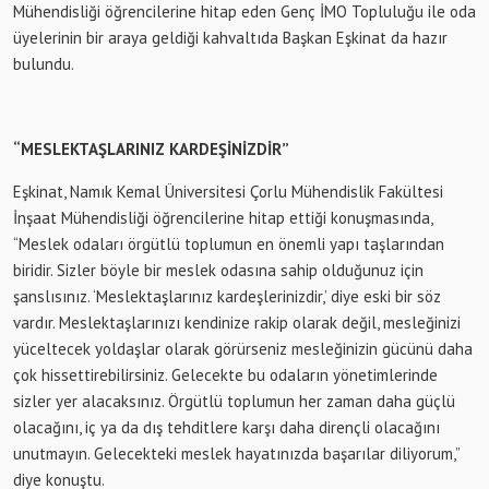
Mühendisliği öğrencilerine hitap eden Genç İMO Topluluğu ile oda
üyelerinin bir araya geldiği kahvaltıda Başkan Eşkinat da hazır
bulundu.
“MESLEKTAŞLARINIZ KARDEŞİNİZDİR”
Eşkinat, Namık Kemal Üniversitesi Çorlu Mühendislik Fakültesi
İnşaat Mühendisliği öğrencilerine hitap ettiği konuşmasında,
“Meslek odaları örgütlü toplumun en önemli yapı taşlarından
biridir. Sizler böyle bir meslek odasına sahip olduğunuz için
şanslısınız. ‘Meslektaşlarınız kardeşlerinizdir,’ diye eski bir söz
vardır. Meslektaşlarınızı kendinize rakip olarak değil, mesleğinizi
yüceltecek yoldaşlar olarak görürseniz mesleğinizin gücünü daha
çok hissettirebilirsiniz. Gelecekte bu odaların yönetimlerinde
sizler yer alacaksınız. Örgütlü toplumun her zaman daha güçlü
olacağını, iç ya da dış tehditlere karşı daha dirençli olacağını
unutmayın. Gelecekteki meslek hayatınızda başarılar diliyorum,”
diye konuştu.