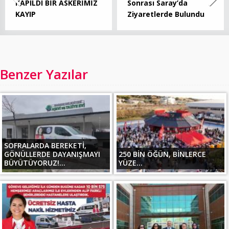
KAPILDI BİR ASKERİMİZ
Sonrası Saray’da
KAYIP
Ziyaretlerde Bulundu
Benzer Yazılar
SOFRALARDA BEREKETİ,
GÖNÜLLERDE DAYANIŞMAYI
250 BİN ÖĞÜN, BİNLERCE
BÜYÜTÜYORUZ!...
YÜZE...