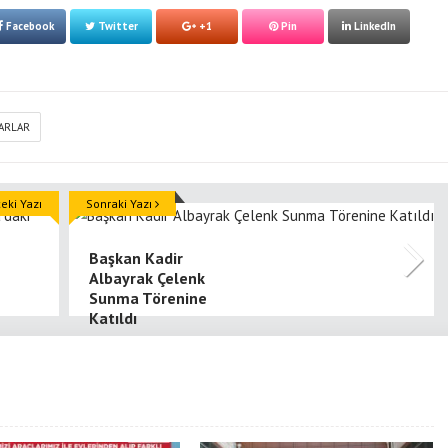
Facebook
Twitter
+1
Pin
LinkedIn
ARLAR
ki Yazı
Sonraki Yazı
Başkan Kadir
Albayrak Çelenk
Sunma Törenine
Katıldı