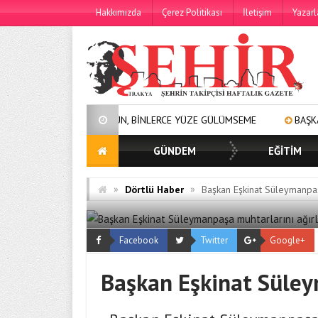
Hakkımızda
Çerez Politikası
İletişim
Yazarl
50 BİN ÖĞÜN, BİNLERCE YÜZE GÜLÜMSEME
BAŞKAN MÜGE YILDIZ 
GÜNDEM
EĞİTİM
»
»
Dörtlü Haber
Başkan Eşkinat Süleymanpaş
Facebook
Twitter
Google+
Başkan Eşkinat Süley