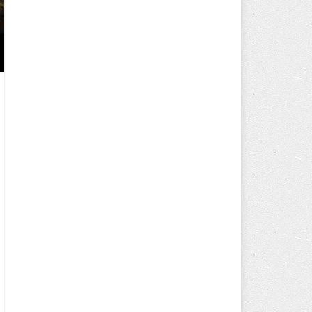
HİÇBİR HEMŞERİMİZİ YALNIZ B