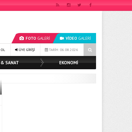
FOTO
GALERİ
VİDEO
GALERİ
ORUZ!’
MHP Çorlu İlçe Teşkilatında Yeni Dönem Başladı: Mazbatalar
 OL
ÜYE GİRİŞİ
TARİH: 06.08.2026
 & SANAT
EKONOMİ