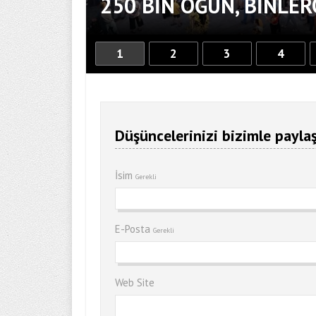
250 BİN ÖĞÜN, BİNLE
1
2
3
4
Düşüncelerinizi bizimle paylaş
İsim
Gerekli
E-Posta
Gerekli
Web Site