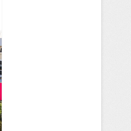
BAŞKAN MÜGE YILDIZ TOPAK: ‘S