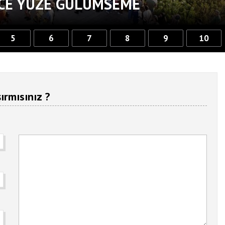
RCE YÜZE GÜLÜMSEME
5
6
7
8
9
10
ırmısınız ?