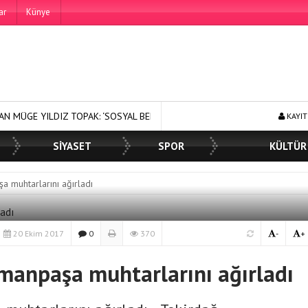
ar
Künye
TOPAK: ‘SOSYAL BELEDİYECİLİKTE HİÇBİR HEMŞERİMİZİ YALNIZ BIRAKMIY
KAYIT
SİYASET
SPOR
KÜLTÜR
a muhtarlarını ağırladı
20 Ekim 2017
0
370
-
+
manpaşa muhtarlarını ağırladı