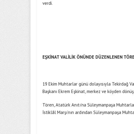
verdi.
EŞKİNAT VALİLİK ÖNÜNDE DÜZENLENEN TÖRE
19 Ekim Muhtarlar günü dolayısıyla Tekirdağ V
Başkanı Ekrem Eşkinat, merkez ve köyden dönüşe
Tören, Atatürk Anıtı’na Süleymanpaşa Muhtarlar 
İstiklâl Marşı’nın ardından Süleymanpaşa Muhtar