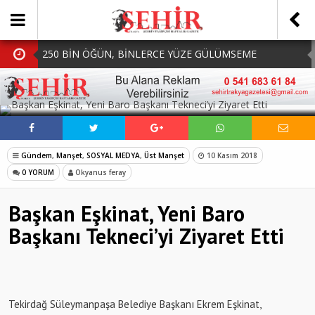
250 BİN ÖĞÜN, BİNLERCE YÜZE GÜLÜMSEME
BAŞKAN MÜGE YILDIZ TOPAK: ‘SOSYAL
SOSYAL MEDYADA PAYLAŞ
BELEDİYECİLİKTE HİÇBİR HEMŞERİMİZİ YALNIZ
MHP Çorlu İlçe Teşkilatında Yeni Dönem Başladı:
BIRAKMIYORUZ!’
Mazbatalar Alındı
Dolu Vurdu, Büyükşehir Üreticiyi Yalnız Bırakmadı
Gündem
,
Manşet
,
SOSYAL MEDYA
,
Üst Manşet
10 Kasım 2018
SOFRALARDA BEREKETİ, GÖNÜLLERDE DAYANIŞMAYI
0 YORUM
Okyanus feray
BÜYÜTÜYORUZ!
Başkan Eşkinat, Yeni Baro
Başkanı Tekneci’yi Ziyaret Etti
Tekirdağ Süleymanpaşa Belediye Başkanı Ekrem Eşkinat,