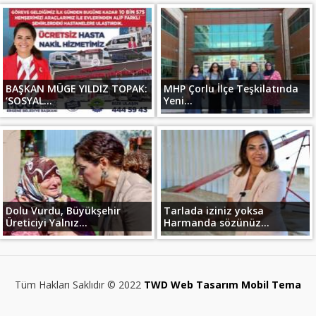
BAŞKAN MÜGE YILDIZ TOPAK:
MHP Çorlu İlçe Teşkilatında
‘SOSYAL...
Yeni...
Dolu Vurdu, Büyükşehir
Tarlada iziniz yoksa
Üreticiyi Yalnız...
Harmanda sözünüz...
Tüm Hakları Saklıdır © 2022
TWD Web Tasarım Mobil Tema