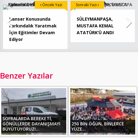
Önceki Yazı
Sonraki Yazı
Kanser Konusunda
SÜLEYMANPAŞA,
Farkındalık Yaratmak
MUSTAFA KEMAL
İçin Eğitimler Devam
ATATÜRK’Ü ANDI
Ediyor
Benzer Yazılar
SOFRALARDA BEREKETİ,
GÖNÜLLERDE DAYANIŞMAYI
250 BİN ÖĞÜN, BİNLERCE
BÜYÜTÜYORUZ!...
YÜZE...