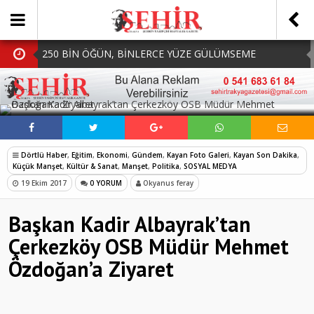
250 BİN ÖĞÜN, BİNLERCE YÜZE GÜLÜMSEME
BAŞKAN MÜGE YILDIZ TOPAK: ‘SOSYAL
SOSYAL MEDYADA PAYLAŞ
BELEDİYECİLİKTE HİÇBİR HEMŞERİMİZİ YALNIZ
MHP Çorlu İlçe Teşkilatında Yeni Dönem Başladı:
BIRAKMIYORUZ!’
Mazbatalar Alındı
Dolu Vurdu, Büyükşehir Üreticiyi Yalnız Bırakmadı
Dörtlü Haber
,
Eğitim
,
Ekonomi
,
Gündem
,
Kayan Foto Galeri
,
Kayan Son Dakika
,
SOFRALARDA BEREKETİ, GÖNÜLLERDE DAYANIŞMAYI
Küçük Manşet
,
Kültür & Sanat
,
Manşet
,
Politika
,
SOSYAL MEDYA
19 Ekim 2017
0 YORUM
Okyanus feray
BÜYÜTÜYORUZ!
Başkan Kadir Albayrak’tan
Çerkezköy OSB Müdür Mehmet
Özdoğan’a Ziyaret