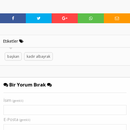
Etiketler
başkan
kadir albayrak
Bir Yorum Bırak
İsim
(gerekli)
E-Posta
(gerekli)