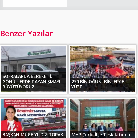
Benzer Yazılar
SOFRALARDA BEREKETİ,
GÖNÜLLERDE DAYANIŞMAYI
250 BİN ÖĞÜN, BİNLERCE
BÜYÜTÜYORUZ!...
YÜZE...
BAŞKAN MÜGE YILDIZ TOPAK:
MHP Çorlu İlçe Teşkilatında