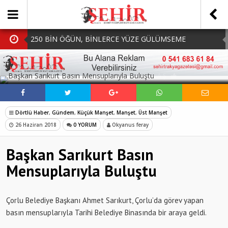
250 BİN ÖĞÜN, BİNLERCE YÜZE GÜLÜMSEME
BAŞKAN MÜGE YILDIZ TOPAK: ‘SOSYAL
SOSYAL MEDYADA PAYLAŞ
BELEDİYECİLİKTE HİÇBİR HEMŞERİMİZİ YALNIZ
MHP Çorlu İlçe Teşkilatında Yeni Dönem Başladı:
BIRAKMIYORUZ!’
Mazbatalar Alındı
Dolu Vurdu, Büyükşehir Üreticiyi Yalnız Bırakmadı
Dörtlü Haber
,
Gündem
,
Küçük Manşet
,
Manşet
,
Üst Manşet
SOFRALARDA BEREKETİ, GÖNÜLLERDE DAYANIŞMAYI
26 Haziran 2018
0 YORUM
Okyanus feray
BÜYÜTÜYORUZ!
Başkan Sarıkurt Basın
Mensuplarıyla Buluştu
Çorlu Belediye Başkanı Ahmet Sarıkurt, Çorlu’da görev yapan
basın mensuplarıyla Tarihi Belediye Binasında bir araya geldi.