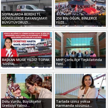
SOFRALARDA BEREKETİ,
GÖNÜLLERDE DAYANIŞMAYI
250 BİN ÖĞÜN, BİNLERCE
BÜYÜTÜYORUZ!...
YÜZE...
BAŞKAN MÜGE YILDIZ TOPAK:
MHP Çorlu İlçe Teşkilatında
‘SOSYAL...
Yeni...
Dolu Vurdu, Büyükşehir
Tarlada iziniz yoksa
Üreticiyi Yalnız...
Harmanda sözünüz...