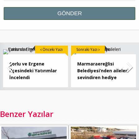
Önceki Yazı
Sonraki Yazı
Çorlu ve Ergene
Marmaraereğlisi
İlçesindeki Yatırımlar
Belediyesi’nden aileleri
İncelendi
sevindiren hediye
Benzer Yazılar