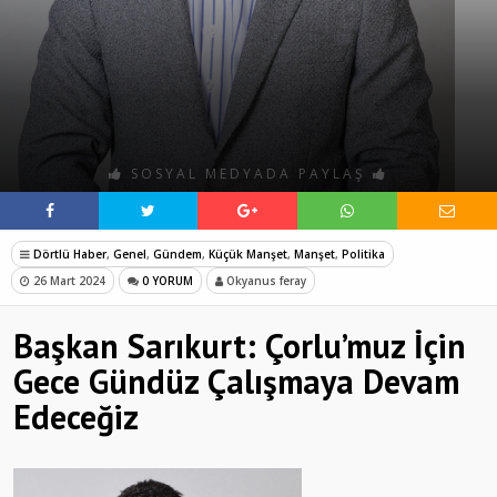
SOSYAL MEDYADA PAYLAŞ
Dörtlü Haber
,
Genel
,
Gündem
,
Küçük Manşet
,
Manşet
,
Politika
26 Mart 2024
0 YORUM
Okyanus feray
Başkan Sarıkurt: Çorlu’muz İçin
Gece Gündüz Çalışmaya Devam
Edeceğiz