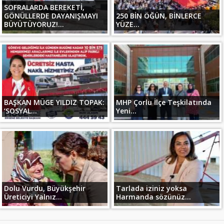
SOFRALARDA BEREKETİ,
GÖNÜLLERDE DAYANIŞMAYI
250 BİN ÖĞÜN, BİNLERCE
BÜYÜTÜYORUZ!...
YÜZE...
BAŞKAN MÜGE YILDIZ TOPAK:
MHP Çorlu İlçe Teşkilatında
‘SOSYAL...
Yeni...
Dolu Vurdu, Büyükşehir
Tarlada iziniz yoksa
Üreticiyi Yalnız...
Harmanda sözünüz...