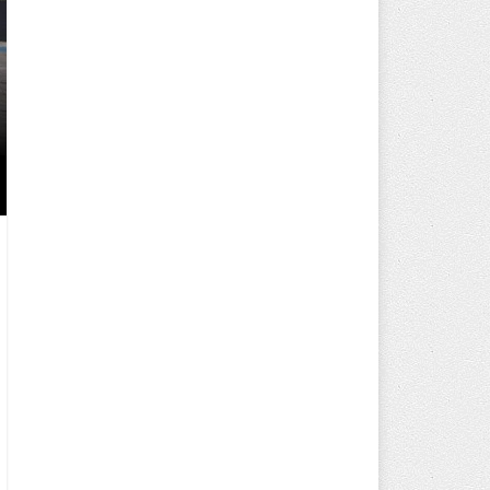
250 BİN ÖĞÜN, BİNLERCE YÜZ