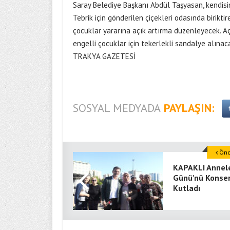
Saray Belediye Başkanı Abdül Taşyasan, kendisine
Tebrik için gönderilen çiçekleri odasında birikt
çocuklar yararına açık artırma düzenleyecek. Açı
engelli çocuklar için tekerlekli sandalye alına
TRAKYA GAZETESİ
SOSYAL MEDYADA
PAYLAŞIN:
Önce
KAPAKLI Annel
Günü’nü Konser
Kutladı