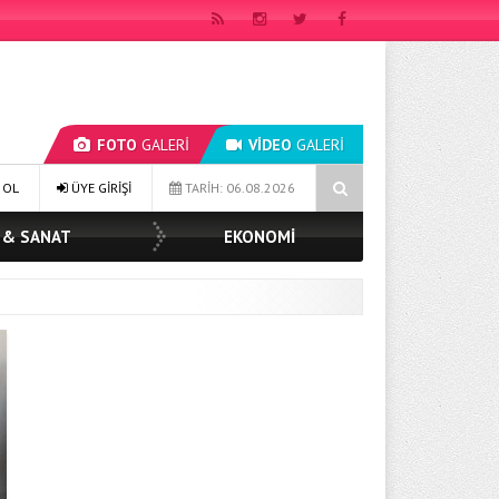
FOTO
GALERİ
VİDEO
GALERİ
AŞKAN MÜGE YILDIZ TOPAK: ‘SOSYAL BELEDİYECİLİKTE HİÇBİR HEMŞERİM
 OL
ÜYE GİRİŞİ
TARİH: 06.08.2026
 & SANAT
EKONOMİ