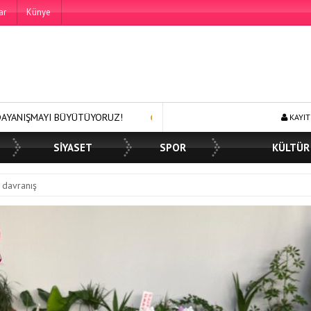
ar
Künye
ÜTÜYORUZ!
250 BİN ÖĞÜN, BİNLERCE YÜZE GÜLÜMSEME
B
KAYIT
SİYASET
SPOR
KÜLTÜR
 davranış