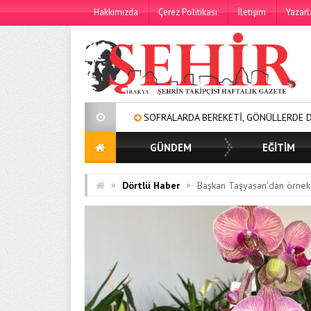
Hakkımızda
Çerez Politikası
İletişim
Yazarl
SOFRALARDA BEREKETİ, GÖNÜLLERDE DAYANIŞMAYI BÜY
GÜNDEM
EĞİTİM
»
»
Dörtlü Haber
Başkan Taşyasan’dan örnek