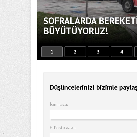
SOFRALARDA BEREKETİ
BÜYÜTÜYORUZ!
1
2
3
4
Düşüncelerinizi bizimle paylaş
İsim
Gerekli
E-Posta
Gerekli