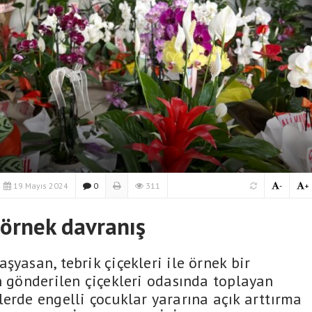
19 Mayıs 2024
0
311
-
+
örnek davranış
şyasan, tebrik çiçekleri ile örnek bir
n gönderilen çiçekleri odasında toplayan
erde engelli çocuklar yararına açık arttırma