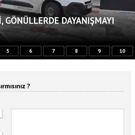
, GÖNÜLLERDE DAYANIŞMAYI
5
6
7
8
9
10
ırmısınız ?