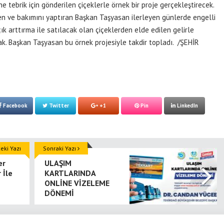
 tebrik için gönderilen çiçeklerle örnek bir proje gerçekleştirecek.
iren ve bakımını yaptıran Başkan Taşyasan ilerleyen günlerde engelli
k arttırma ile satılacak olan çiçeklerden elde edilen gelirle
cak. Başkan Taşyasan bu örnek projesiyle takdir topladı. /ŞEHİR
Facebook
Twitter
+1
Pin
LinkedIn
ki Yazı
Sonraki Yazı
er
ULAŞIM
 İle
KARTLARINDA
ONLİNE VİZELEME
DÖNEMİ