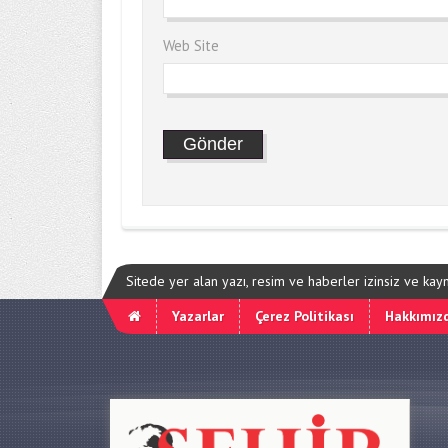
Web Site
Sitede yer alan yazı, resim ve haberler izinsiz ve ka
Yazarlar
Çerez Politikası
Hakkımız