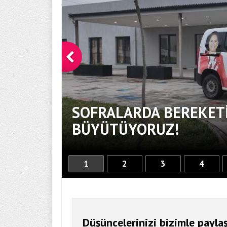
SOFRALARDA BEREKETİ
BÜYÜTÜYORUZ!
1
2
3
4
Düşüncelerinizi bizimle paylaş