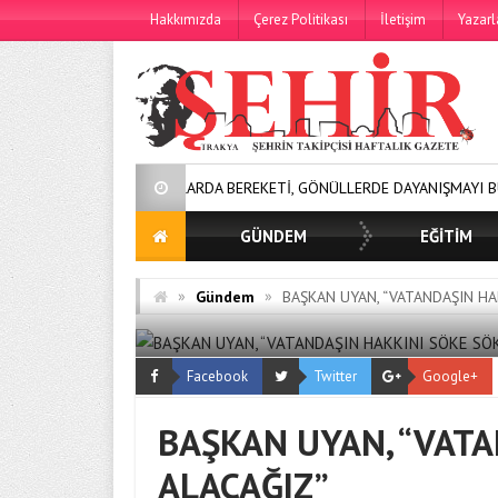
Hakkımızda
Çerez Politikası
İletişim
Yazarl
SOFRALARDA BEREKETİ, GÖNÜLLERDE DAYANIŞMAYI BÜYÜTÜYORUZ!
GÜNDEM
EĞİTİM
»
»
Gündem
BAŞKAN UYAN, “VATANDAŞIN HA
Facebook
Twitter
Google+
BAŞKAN UYAN, “VATA
ALACAĞIZ”