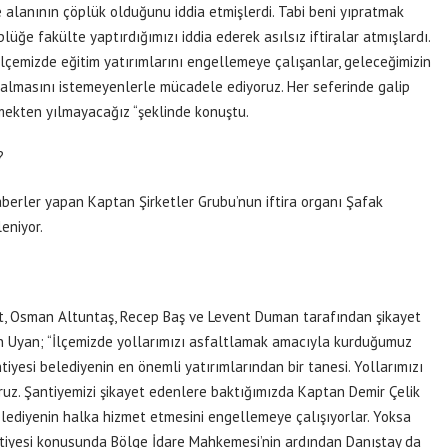
 alanının çöplük olduğunu iddia etmişlerdi. Tabi beni yıpratmak
üğe fakülte yaptırdığımızı iddia ederek asılsız iftiralar atmışlardı.
lçemizde eğitim yatırımlarını engellemeye çalışanlar, geleceğimizin
 almasını istemeyenlerle mücadele ediyoruz. Her seferinde galip
tmekten yılmayacağız “şeklinde konuştu.
?
erler yapan Kaptan Şirketler Grubu’nun iftira organı Şafak
eniyor.
alt, Osman Altuntaş, Recep Baş ve Levent Duman tarafından şikayet
n Uyan; “İlçemizde yollarımızı asfaltlamak amacıyla kurduğumuz
antiyesi belediyenin en önemli yatırımlarından bir tanesi. Yollarımızı
ruz. Şantiyemizi şikayet edenlere baktığımızda Kaptan Demir Çelik
belediyenin halka hizmet etmesini engellemeye çalışıyorlar. Yoksa
şantiyesi konusunda Bölge İdare Mahkemesi’nin ardından Danıştay da