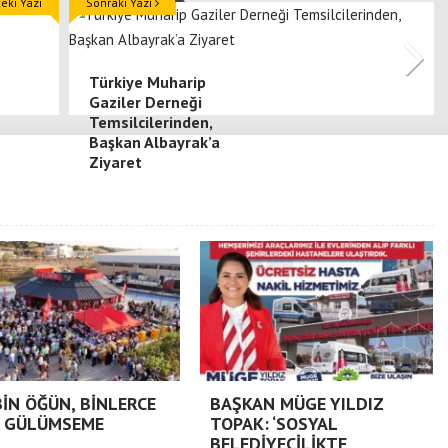
ki Yazı
Sonraki Yazı
Türkiye Muharip
Gaziler Derneği
Temsilcilerinden,
Başkan Albayrak’a
Ziyaret
BİN ÖĞÜN, BİNLERCE
BAŞKAN MÜGE YILDIZ
 GÜLÜMSEME
TOPAK: ‘SOSYAL
BELEDİYECİLİKTE