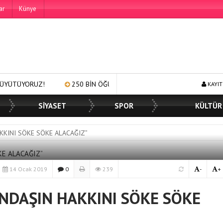
ar
Künye
250 BİN ÖĞÜN, BİNLERCE YÜZE GÜLÜMSEME
BAŞKAN MÜGE 
KAYIT
SİYASET
SPOR
KÜLTÜR
KKINI SÖKE SÖKE ALACAĞIZ”
14 Ocak 2019
0
239
-
+
NDAŞIN HAKKINI SÖKE SÖKE