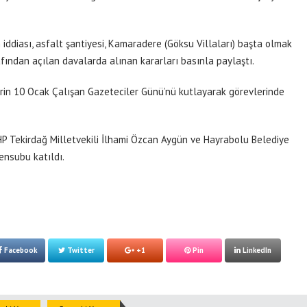
ddiası, asfalt şantiyesi, Kamaradere (Göksu Villaları) başta olmak
afından açılan davalarda alınan kararları basınla paylaştı.
rin 10 Ocak Çalışan Gazeteciler Günü’nü kutlayarak görevlerinde
P Tekirdağ Milletvekili İlhami Özcan Aygün ve Hayrabolu Belediye
ensubu katıldı.
Facebook
Twitter
+1
Pin
LinkedIn