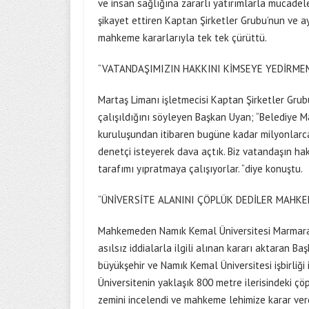
ve insan sağlığına zararlı yatırımlarla mücadele e
şikayet ettiren Kaptan Şirketler Grubu’nun ve ayn
mahkeme kararlarıyla tek tek çürüttü.
“VATANDAŞIMIZIN HAKKINI KİMSEYE YEDİRME
Martaş Limanı işletmecisi Kaptan Şirketler Grub
çalışıldığını söyleyen Başkan Uyan; “Belediye M
kuruluşundan itibaren bugüne kadar milyonlarc
denetçi isteyerek dava açtık. Biz vatandaşın ha
tarafımı yıpratmaya çalışıyorlar. “diye konuştu.
“ÜNİVERSİTE ALANINI ÇÖPLÜK DEDİLER MAHKE
Mahkemeden Namık Kemal Üniversitesi Marmaraere
asılsız iddialarla ilgili alınan kararı aktaran 
büyükşehir ve Namık Kemal Üniversitesi işbirliği i
Üniversitenin yaklaşık 800 metre ilerisindeki ç
zemini incelendi ve mahkeme lehimize karar verd