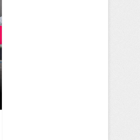
250 BİN ÖĞÜN, BİNLERCE YÜZ