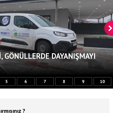
, GÖNÜLLERDE DAYANIŞMAYI
5
6
7
8
9
10
ırmısınız ?