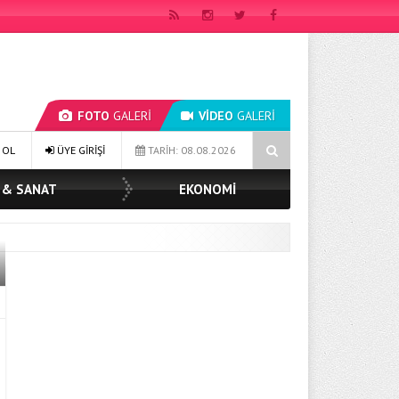
FOTO
GALERİ
VİDEO
GALERİ
YILDIZ TOPAK: ‘SOSYAL BELEDİYECİLİKTE HİÇBİR HEMŞERİMİZİ YALNIZ B
 OL
ÜYE GİRİŞİ
TARİH: 08.08.2026
 & SANAT
EKONOMİ