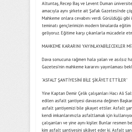
Altuntaş, Recep Baş ve Levent Duman üniversite
amacıyla aynı şirkete ait Şafak Gazetesi’nde çöpl
Mahkeme onlara cevabını verdi. Görüldüğü gibi i
teminatı gençlerimizin modern binalarda eğitim
geliyoruz. Eğitime karşı çıkanlarla mücadele e
MAHKEME KARARINI YAYINLAYABİLECEKLER Mİ
Dava sonucuna rağmen hala yalan ve asılsız hab
Gazetesi’nin mahkeme kararını yayınlaması bekl
“ASFALT ŞANTİYESİNİ BİLE ŞİKÂYET ETTİLER”
Yine Kaptan Demir Çelik çalışanları Hacı Ali S
edilen asfalt şantiyesi davasına değinen Başka
asfalt şantiyemizi bile şikayet ettiler. Asfalt ş
kendi imkanlarımızla asfaltlamak için kullanıyo
çalışanları ve yine aynı kişiler. Bunlar resmen 
kim asfalt şantiyesini şikâyet eder ki. Asfalt 