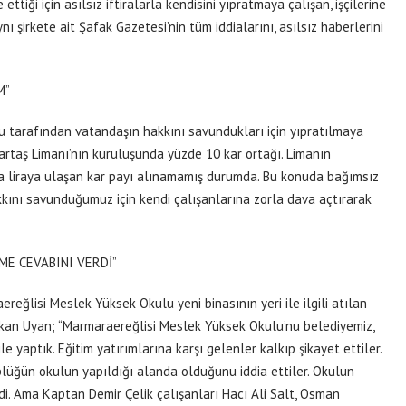
ttiği için asılsız iftiralarla kendisini yıpratmaya çalışan, işçilerine
ı şirkete ait Şafak Gazetesi’nin tüm iddialarını, asılsız haberlerini
M”
u tarafından vatandaşın hakkını savundukları için yıpratılmaya
artaş Limanı’nın kuruluşunda yüzde 10 kar ortağı. Limanın
a liraya ulaşan kar payı alınamamış durumda. Bu konuda bağımsız
kkını savunduğumuz için kendi çalışanlarına zorla dava açtırarak
ME CEVABINI VERDİ”
ğlisi Meslek Yüksek Okulu yeni binasının yeri ile ilgili atılan
Başkan Uyan; “Marmaraereğlisi Meslek Yüksek Okulu’nu belediyemiz,
le yaptık. Eğitim yatırımlarına karşı gelenler kalkıp şikayet ettiler.
öplüğün okulun yapıldığı alanda olduğunu iddia ettiler. Okulun
i. Ama Kaptan Demir Çelik çalışanları Hacı Ali Salt, Osman