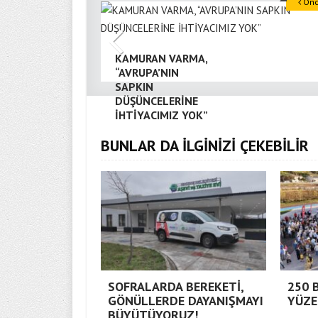
Önce
KAMURAN VARMA,
“AVRUPA’NIN
SAPKIN
DÜŞÜNCELERİNE
İHTİYACIMIZ YOK”
BUNLAR DA İLGİNİZİ ÇEKEBİLİR
SOFRALARDA BEREKETİ,
250 
GÖNÜLLERDE DAYANIŞMAYI
YÜZE
BÜYÜTÜYORUZ!