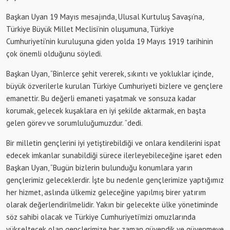
Başkan Uyan 19 Mayıs mesajında, Ulusal Kurtuluş Savaşı’na,
Türkiye Büyük Millet Meclisi’nin oluşumuna, Türkiye
Cumhuriyeti’nin kuruluşuna giden yolda 19 Mayıs 1919 tarihinin
çok önemli olduğunu söyledi.
Başkan Uyan, “Binlerce şehit vererek, sıkıntı ve yokluklar içinde,
büyük özverilerle kurulan Türkiye Cumhuriyeti bizlere ve gençlere
emanettir. Bu değerli emaneti yaşatmak ve sonsuza kadar
korumak, gelecek kuşaklara en iyi şekilde aktarmak, en başta
gelen görev ve sorumluluğumuzdur. “dedi.
Bir milletin gençlerini iyi yetiştirebildiği ve onlara kendilerini ispat
edecek imkanlar sunabildiği sürece ilerleyebileceğine işaret eden
Başkan Uyan, “Bugün bizlerin bulunduğu konumlara yarın
gençlerimiz geleceklerdir. İşte bu nedenle gençlerimize yaptığımız
her hizmet, aslında ülkemiz geleceğine yapılmış birer yatırım
olarak değerlendirilmelidir. Yakın bir gelecekte ülke yönetiminde
söz sahibi olacak ve Türkiye Cumhuriyeti’mizi omuzlarında
yükseltecek olan gençlerimize her zaman güvendik ve güvenmeye