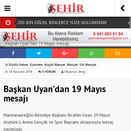
250 BİN ÖĞÜN, BİNLERCE YÜZE GÜLÜMSEME
BAŞKAN MÜGE YILDIZ TOPAK: ‘SOSYAL
SOSYAL MEDYADA PAYLAŞ
BELEDİYECİLİKTE HİÇBİR HEMŞERİMİZİ YALNIZ
MHP Çorlu İlçe Teşkilatında Yeni Dönem Başladı:
BIRAKMIYORUZ!’
Mazbatalar Alındı
Dolu Vurdu, Büyükşehir Üreticiyi Yalnız Bırakmadı
Dörtlü Haber
,
Gündem
,
Küçük Manşet
,
Manşet
,
Üst Manşet
SOFRALARDA BEREKETİ, GÖNÜLLERDE DAYANIŞMAYI
18 Haziran 2018
0 YORUM
Okyanus feray
BÜYÜTÜYORUZ!
Başkan Uyan’dan 19 Mayıs
mesajı
Marmaraereğlisi Belediye Başkanı İbrahim Uyan, 19 Mayıs
Atatürk’ü Anma Gençlik ve Spor Bayramı dolayısıyla mesaj
yayımladı.