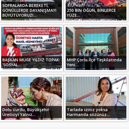
SOFRALARDA BEREKETİ,
GÖNÜLLERDE DAYANIŞMAYI
250 BİN ÖĞÜN, BİNLERCE
BÜYÜTÜYORUZ!...
YÜZE...
BAŞKAN MÜGE YILDIZ TOPAK:
MHP Çorlu İlçe Teşkilatında
‘SOSYAL...
Yeni...
Dolu Vurdu, Büyükşehir
Tarlada iziniz yoksa
Üreticiyi Yalnız...
Harmanda sözünüz...