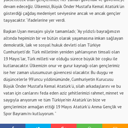
devam edeceğiz. Ülkemizi, Büyük Önder Mustafa Kemal Atatürk’ün
gösterdiği çağdaş medeniyet seviyesine ancak ve ancak gençler
taşıyacaktır. “ifadelerine yer verdi.
Başkan Uyan mesajını şöyle tamamladı; “Ay yıldızlı bayrağımızın
altında hepimizin bir ve bütün olarak yaşamasına imkan sağlayan
demokratik, laik ve sosyal hukuk devleti olan Türkiye
Cumhuriyeti’dir. Türk milletinin yeniden şahlanışının timsali olan
19 Mayıs’lar, Türk milleti var olduğu sürece büyük bir coşku ile
kutlanacaktır. Ülkemizin onur ve gurur kaynağı olan gençlerimiz
ise her zaman ulusumuzun güvencesi olacaktır. Bu duygu ve
düşüncelerle 99’uncu yıldönümünde, Cumhuriyetin Kurucusu
Büyük Önder Mustafa Kemal Atatürk’ü, silah arkadaşlarını ve bu
vatan için canlarını feda eden aziz şehitlerimizi rahmet, minnet ve
saygıyla anıyorum ve tüm Türkiye’nin Atatürk’ün bize ve
gençlerimize armağan ettiği 19 Mayıs Atatürk’ü Anma Gençlik ve
Spor Bayramı’nı kutluyorum. “