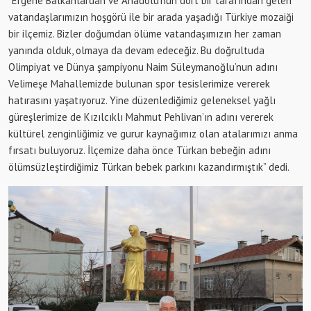
“Ergene Balkanlardan ve Anadolu’nun dört bir tarafından gelen
vatandaşlarımızın hoşgörü ile bir arada yaşadığı Türkiye mozaiği
bir ilçemiz. Bizler doğumdan ölüme vatandaşımızın her zaman
yanında olduk, olmaya da devam edeceğiz. Bu doğrultuda
Olimpiyat ve Dünya şampiyonu Naim Süleymanoğlu’nun adını
Velimeşe Mahallemizde bulunan spor tesislerimize vererek
hatırasını yaşatıyoruz. Yine düzenlediğimiz geleneksel yağlı
güreşlerimize de Kızılcıklı Mahmut Pehlivan’ın adını vererek
kültürel zenginliğimiz ve gurur kaynağımız olan atalarımızı anma
fırsatı buluyoruz. İlçemize daha önce Türkan bebeğin adını
ölümsüzleştirdiğimiz Türkan bebek parkını kazandırmıştık” dedi.