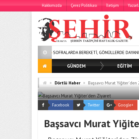
Hakkımızda
Çerez Politikası
İletişim
Yazarl
SOFRALARDA BEREKETİ, GÖNÜLLERDE DAYANIŞMAYI BÜYÜT
GÜNDEM
EĞİTİM
»
»
Dörtlü Haber
Başsavcı Murat Yiğiter’den 
Facebook
Twitter
Google+
Başsavcı Murat Yiğite