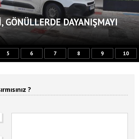
, GÖNÜLLERDE DAYANIŞMAYI
5
6
7
8
9
10
ırmısınız ?