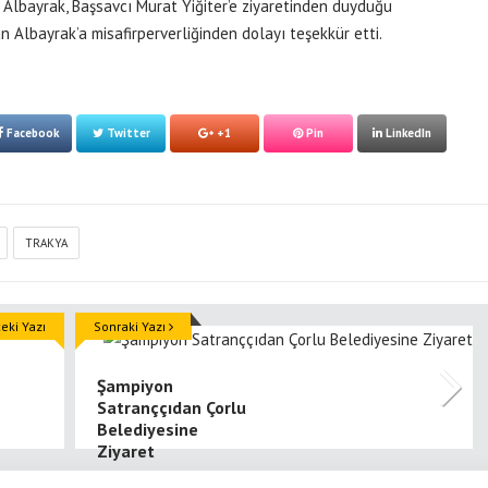
 Albayrak, Başsavcı Murat Yiğiter’e ziyaretinden duyduğu
an Albayrak’a misafirperverliğinden dolayı teşekkür etti.
Facebook
Twitter
+1
Pin
LinkedIn
TRAKYA
ki Yazı
Sonraki Yazı
Şampiyon
Satranççıdan Çorlu
Belediyesine
Ziyaret