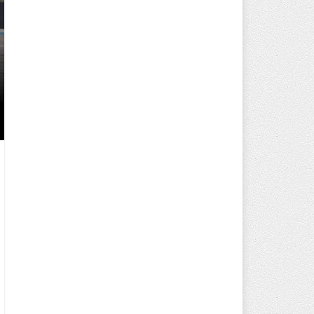
250 BİN ÖĞÜN, BİNLERCE YÜZ