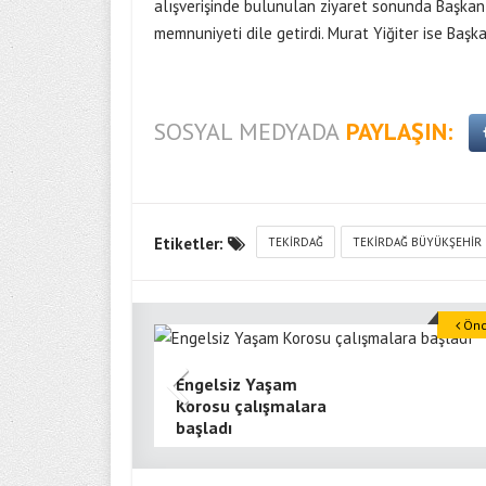
alışverişinde bulunulan ziyaret sonunda Başkan
memnuniyeti dile getirdi. Murat Yiğiter ise Başk
SOSYAL MEDYADA
PAYLAŞIN:
Etiketler:
TEKIRDAĞ
TEKIRDAĞ BÜYÜKŞEHIR
Önce
Engelsiz Yaşam
Korosu çalışmalara
başladı