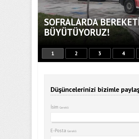
SOFRALARDA BEREKETİ
BÜYÜTÜYORUZ!
1
2
3
4
Düşüncelerinizi bizimle paylaş
İsim
Gerekli
E-Posta
Gerekli