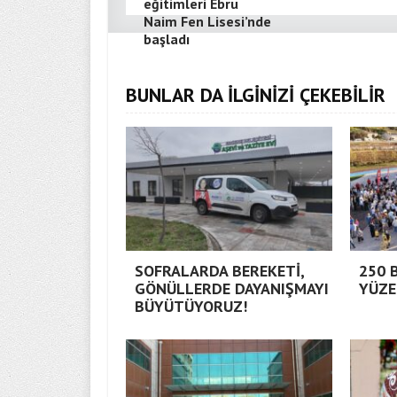
eğitimleri Ebru
Naim Fen Lisesi’nde
başladı
BUNLAR DA İLGİNİZİ ÇEKEBİLİR
SOFRALARDA BEREKETİ,
250 
GÖNÜLLERDE DAYANIŞMAYI
YÜZE
BÜYÜTÜYORUZ!