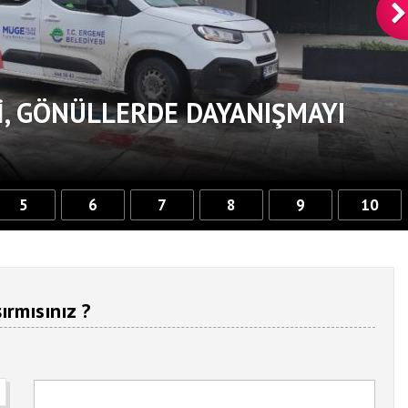
, GÖNÜLLERDE DAYANIŞMAYI
5
6
7
8
9
10
ırmısınız ?