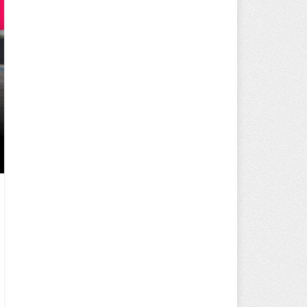
250 BİN ÖĞÜN, BİNLERCE YÜZ