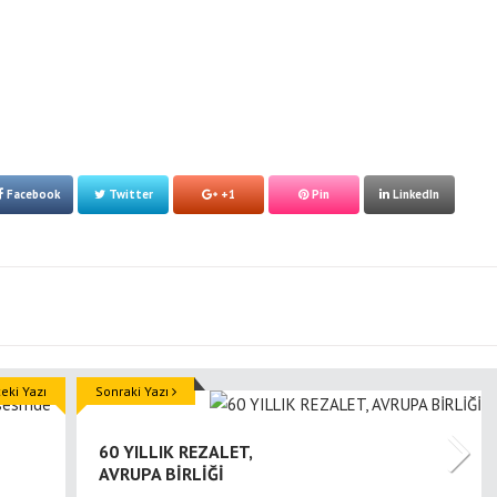
Facebook
Twitter
+1
Pin
LinkedIn
ki Yazı
Sonraki Yazı
60 YILLIK REZALET,
AVRUPA BİRLİĞİ