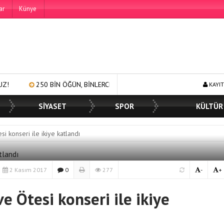
ar
Künye
BİN ÖĞÜN, BİNLERCE YÜZE GÜLÜMSEME
BAŞKAN MÜGE YILDIZ TOP
KAYIT
SİYASET
SPOR
KÜLTÜR
 konseri ile ikiye katlandı
2 Kasım 2017
0
277
-
+
 Ötesi konseri ile ikiye