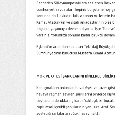
Sahneden Süleymanpaşalılara seslenen Başkan Eşk
cumhuriyet sevdalıları, hepiniz bu şölene hoş geld
sonunda da ‘Hakkıdır Hakk’a tapan milletimin isti
Kemal Atatürk’ün ve silah arkadaşlarının bize ba
özgürce yaşamaya devam ediyoruz. İşte Türkiye’nin
varsınız. Yolumuza sonuna kadar birlikte devam 
Eşkinat’ın ardından söz alan Tekirdağ Büyükşeh
Cumhuriyeti’nin kurucusu Mustafa Kemal Atatürk
MOR VE ÖTESİ ŞARKILARINI BİNLERLE BİRLİK
Konuşmaların ardından havai fişek ve lazer göst
havaya rağmen sevilen şarkılarını binlerce kişi
coşkusunu doruklara çıkardı. Yaklaşık bir buçuk
toplumsal içerikli şarkılarının yanı sıra, Araf, 
söylediği şarkılarla soğuk havayı ısıttı.