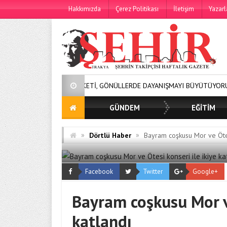
Hakkımızda
Çerez Politikası
İletişim
Yazarl
DA BEREKETİ, GÖNÜLLERDE DAYANIŞMAYI BÜYÜTÜYORUZ!
250 
GÜNDEM
EĞİTİM
»
»
Dörtlü Haber
Bayram coşkusu Mor ve Ötesi
Facebook
Twitter
Google+
Bayram coşkusu Mor ve
katlandı