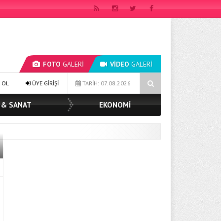
FOTO
GALERİ
VİDEO
GALERİ
AK: ‘SOSYAL BELEDİYECİLİKTE HİÇBİR HEMŞERİMİZİ YALNIZ BIRAKMIYORU
 OL
ÜYE GİRİŞİ
TARİH: 07.08.2026
 & SANAT
EKONOMİ