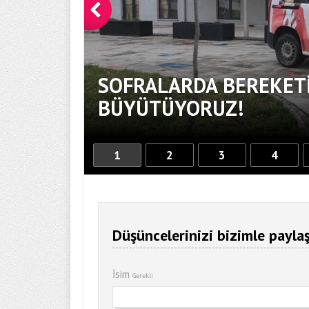
SOFRALARDA BEREKETİ
BÜYÜTÜYORUZ!
1
2
3
4
Düşüncelerinizi bizimle paylaş
İsim
Gerekli