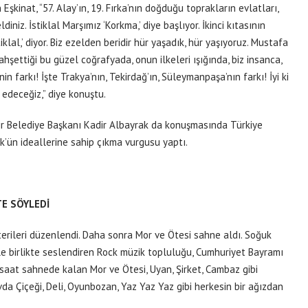
inat, “57. Alay’ın, 19. Fırka’nın doğduğu toprakların evlatları,
iniz. İstiklal Marşımız ‘Korkma,’ diye başlıyor. İkinci kıtasının
klal,’ diyor. Biz ezelden beridir hür yaşadık, hür yaşıyoruz. Mustafa
hşettiği bu güzel coğrafyada, onun ilkeleri ışığında, biz insanca,
 farkı! İşte Trakya’nın, Tekirdağ’ın, Süleymanpaşa’nın farkı! İyi ki
edeceğiz,” diye konuştu.
ir Belediye Başkanı Kadir Albayrak da konuşmasında Türkiye
’ün ideallerine sahip çıkma vurgusu yaptı.
TE SÖYLEDİ
erileri düzenlendi. Daha sonra Mor ve Ötesi sahne aldı. Soğuk
yle birlikte seslendiren Rock müzik topluluğu, Cumhuriyet Bayramı
 saat sahnede kalan Mor ve Ötesi, Uyan, Şirket, Cambaz gibi
Sevda Çiçeği, Deli, Oyunbozan, Yaz Yaz Yaz gibi herkesin bir ağızdan