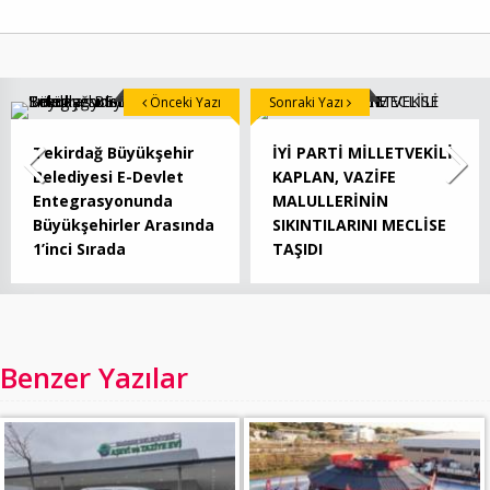
Önceki Yazı
Sonraki Yazı
Tekirdağ Büyükşehir
İYİ PARTİ MİLLETVEKİLİ
Belediyesi E-Devlet
KAPLAN, VAZİFE
Entegrasyonunda
MALULLERİNİN
Büyükşehirler Arasında
SIKINTILARINI MECLİSE
1’inci Sırada
TAŞIDI
Benzer Yazılar