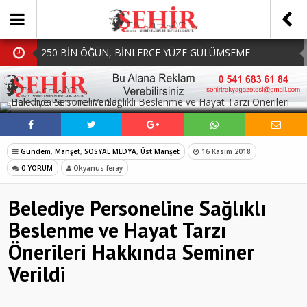
250 BİN ÖĞÜN, BİNLERCE YÜZE GÜLÜMSEME
BAŞKAN MÜGE YILDIZ TOPAK: ‘SOSYAL
SOSYAL MEDYADA PAYLAŞ
BELEDİYECİLİKTE HİÇBİR HEMŞERİMİZİ YALNIZ
MHP Çorlu İlçe Teşkilatında Yeni Dönem Başladı:
BIRAKMIYORUZ!’
Mazbatalar Alındı
Dolu Vurdu, Büyükşehir Üreticiyi Yalnız Bırakmadı
Gündem
,
Manşet
,
SOSYAL MEDYA
,
Üst Manşet
16 Kasım 2018
SOFRALARDA BEREKETİ, GÖNÜLLERDE DAYANIŞMAYI
0 YORUM
Okyanus feray
BÜYÜTÜYORUZ!
Belediye Personeline Sağlıklı
Beslenme ve Hayat Tarzı
Önerileri Hakkında Seminer
Verildi