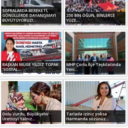
SOFRALARDA BEREKETİ,
GÖNÜLLERDE DAYANIŞMAYI
250 BİN ÖĞÜN, BİNLERCE
BÜYÜTÜYORUZ!...
YÜZE...
BAŞKAN MÜGE YILDIZ TOPAK:
MHP Çorlu İlçe Teşkilatında
‘SOSYAL...
Yeni...
Dolu Vurdu, Büyükşehir
Tarlada iziniz yoksa
Üreticiyi Yalnız...
Harmanda sözünüz...