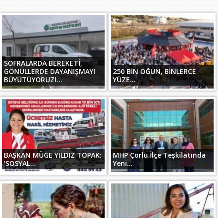
SOFRALARDA BEREKETİ,
GÖNÜLLERDE DAYANIŞMAYI
250 BİN ÖĞÜN, BİNLERCE
BÜYÜTÜYORUZ!...
YÜZE...
BAŞKAN MÜGE YILDIZ TOPAK:
MHP Çorlu İlçe Teşkilatında
‘SOSYAL...
Yeni...