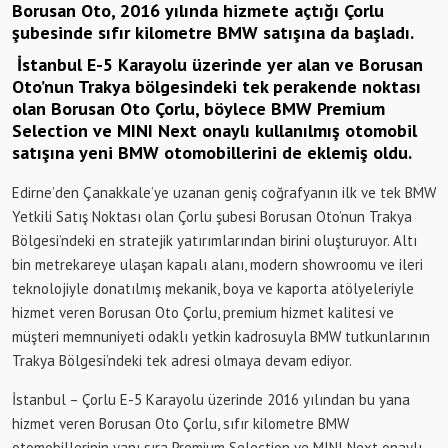
Borusan Oto, 2016 yılında hizmete açtığı Çorlu
şubesinde sıfır kilometre BMW satışına da başladı.
İstanbul E-5 Karayolu üzerinde yer alan ve Borusan
Oto’nun Trakya bölgesindeki tek perakende noktası
olan Borusan Oto Çorlu, böylece BMW Premium
Selection ve MINI Next onaylı kullanılmış otomobil
satışına yeni BMW otomobillerini de eklemiş oldu.
Edirne’den Çanakkale’ye uzanan geniş coğrafyanın ilk ve tek BMW
Yetkili Satış Noktası olan Çorlu şubesi Borusan Oto’nun Trakya
Bölgesi’ndeki en stratejik yatırımlarından birini oluşturuyor. Altı
bin metrekareye ulaşan kapalı alanı, modern showroomu ve ileri
teknolojiyle donatılmış mekanik, boya ve kaporta atölyeleriyle
hizmet veren Borusan Oto Çorlu, premium hizmet kalitesi ve
müşteri memnuniyeti odaklı yetkin kadrosuyla BMW tutkunlarının
Trakya Bölgesi’ndeki tek adresi olmaya devam ediyor.
İstanbul – Çorlu E-5 Karayolu üzerinde 2016 yılından bu yana
hizmet veren Borusan Oto Çorlu, sıfır kilometre BMW
otomobillerinin yanı sıra Premium Selection ve MINI Next onaylı