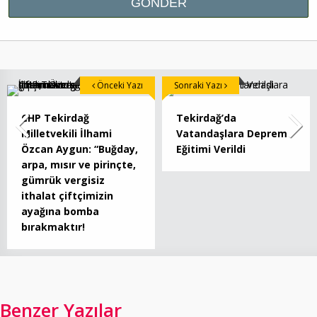
Önceki Yazı
Sonraki Yazı
CHP Tekirdağ
Tekirdağ’da
Milletvekili İlhami
Vatandaşlara Deprem
Özcan Aygun: “Buğday,
Eğitimi Verildi
arpa, mısır ve pirinçte,
gümrük vergisiz
ithalat çiftçimizin
ayağına bomba
bırakmaktır!
Benzer Yazılar