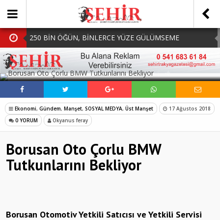
250 BİN ÖĞÜN, BİNLERCE YÜZE GÜLÜMSEME
BAŞKAN MÜGE YILDIZ TOPAK: ‘SOSYAL
SOSYAL MEDYADA PAYLAŞ
BELEDİYECİLİKTE HİÇBİR HEMŞERİMİZİ YALNIZ
MHP Çorlu İlçe Teşkilatında Yeni Dönem Başladı:
BIRAKMIYORUZ!’
Mazbatalar Alındı
Dolu Vurdu, Büyükşehir Üreticiyi Yalnız Bırakmadı
Ekonomi
,
Gündem
,
Manşet
,
SOSYAL MEDYA
,
Üst Manşet
17 Ağustos 2018
SOFRALARDA BEREKETİ, GÖNÜLLERDE DAYANIŞMAYI
0 YORUM
Okyanus feray
BÜYÜTÜYORUZ!
Borusan Oto Çorlu BMW
Tutkunlarını Bekliyor
Borusan Otomotiv Yetkili Satıcısı ve Yetkili Servisi