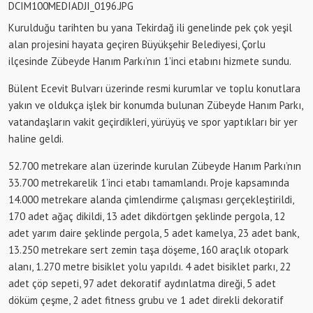
DCIM100MEDIADJI_0196.JPG
Kurulduğu tarihten bu yana Tekirdağ ili genelinde pek çok yeşil
alan projesini hayata geçiren Büyükşehir Belediyesi, Çorlu
ilçesinde Zübeyde Hanım Parkı’nın 1’inci etabını hizmete sundu.
Bülent Ecevit Bulvarı üzerinde resmi kurumlar ve toplu konutlara
yakın ve oldukça işlek bir konumda bulunan Zübeyde Hanım Parkı,
vatandaşların vakit geçirdikleri, yürüyüş ve spor yaptıkları bir yer
haline geldi.
52.700 metrekare alan üzerinde kurulan Zübeyde Hanım Parkı’nın
33.700 metrekarelik 1’inci etabı tamamlandı. Proje kapsamında
14.000 metrekare alanda çimlendirme çalışması gerçekleştirildi,
170 adet ağaç dikildi, 13 adet dikdörtgen şeklinde pergola, 12
adet yarım daire şeklinde pergola, 5 adet kamelya, 23 adet bank,
13.250 metrekare sert zemin taşa döşeme, 160 araçlık otopark
alanı, 1.270 metre bisiklet yolu yapıldı. 4 adet bisiklet parkı, 22
adet çöp sepeti, 97 adet dekoratif aydınlatma direği, 5 adet
döküm çeşme, 2 adet fitness grubu ve 1 adet direkli dekoratif