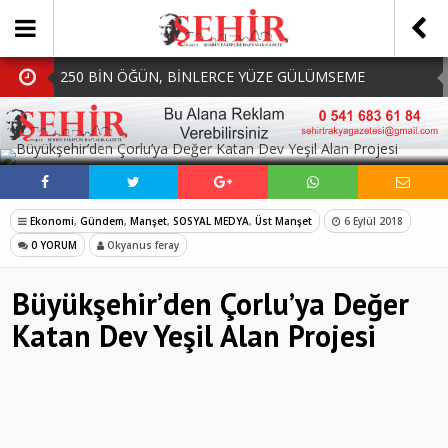
250 BİN ÖĞÜN, BİNLERCE YÜZE GÜLÜMSEME
BAŞKAN MÜGE YILDIZ TOPAK: ‘SOSYAL
SOSYAL MEDYADA PAYLAŞ
BELEDİYECİLİKTE HİÇBİR HEMŞERİMİZİ YALNIZ
MHP Çorlu İlçe Teşkilatında Yeni Dönem Başladı:
BIRAKMIYORUZ!’
Mazbatalar Alındı
Dolu Vurdu, Büyükşehir Üreticiyi Yalnız Bırakmadı
Ekonomi
,
Gündem
,
Manşet
,
SOSYAL MEDYA
,
Üst Manşet
6 Eylül 2018
SOFRALARDA BEREKETİ, GÖNÜLLERDE DAYANIŞMAYI
0 YORUM
Okyanus feray
BÜYÜTÜYORUZ!
Büyükşehir’den Çorlu’ya Değer
Katan Dev Yeşil Alan Projesi