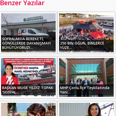
Benzer Yazılar
SOFRALARDA BEREKETİ,
GÖNÜLLERDE DAYANIŞMAYI
250 BİN ÖĞÜN, BİNLERCE
BÜYÜTÜYORUZ!...
YÜZE...
BAŞKAN MÜGE YILDIZ TOPAK:
MHP Çorlu İlçe Teşkilatında
‘SOSYAL...
Yeni...