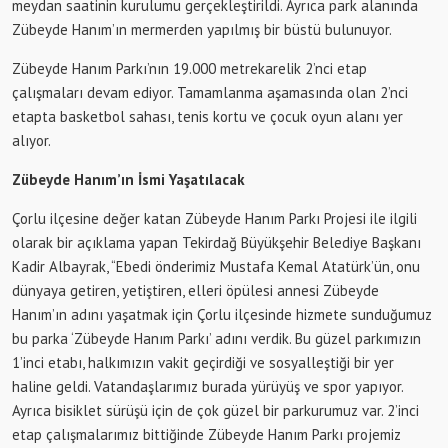
meydan saatinin kurulumu gerçekleştirildi. Ayrıca park alanında
Zübeyde Hanım’ın mermerden yapılmış bir büstü bulunuyor.
Zübeyde Hanım Parkı’nın 19.000 metrekarelik 2’nci etap
çalışmaları devam ediyor. Tamamlanma aşamasında olan 2’nci
etapta basketbol sahası, tenis kortu ve çocuk oyun alanı yer
alıyor.
Zübeyde Hanım’ın İsmi Yaşatılacak
Çorlu ilçesine değer katan Zübeyde Hanım Parkı Projesi ile ilgili
olarak bir açıklama yapan Tekirdağ Büyükşehir Belediye Başkanı
Kadir Albayrak, “Ebedi önderimiz Mustafa Kemal Atatürk’ün, onu
dünyaya getiren, yetiştiren, elleri öpülesi annesi Zübeyde
Hanım’ın adını yaşatmak için Çorlu ilçesinde hizmete sunduğumuz
bu parka ‘Zübeyde Hanım Parkı’ adını verdik. Bu güzel parkımızın
1’inci etabı, halkımızın vakit geçirdiği ve sosyalleştiği bir yer
haline geldi. Vatandaşlarımız burada yürüyüş ve spor yapıyor.
Ayrıca bisiklet sürüşü için de çok güzel bir parkurumuz var. 2’inci
etap çalışmalarımız bittiğinde Zübeyde Hanım Parkı projemiz