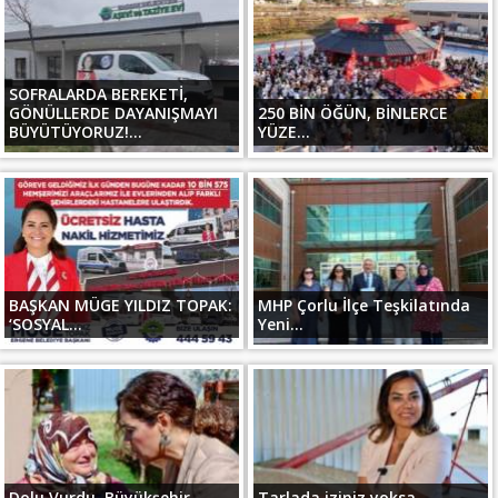
SOFRALARDA BEREKETİ,
GÖNÜLLERDE DAYANIŞMAYI
250 BİN ÖĞÜN, BİNLERCE
BÜYÜTÜYORUZ!...
YÜZE...
BAŞKAN MÜGE YILDIZ TOPAK:
MHP Çorlu İlçe Teşkilatında
‘SOSYAL...
Yeni...
Dolu Vurdu, Büyükşehir
Tarlada iziniz yoksa