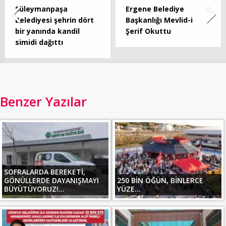
Süleymanpaşa
Ergene Belediye
Belediyesi şehrin dört
Başkanlığı Mevlid-i
bir yanında kandil
Şerif Okuttu
simidi dağıttı
Benzer Yazılar
SOFRALARDA BEREKETİ,
GÖNÜLLERDE DAYANIŞMAYI
250 BİN ÖĞÜN, BİNLERCE
BÜYÜTÜYORUZ!...
YÜZE...