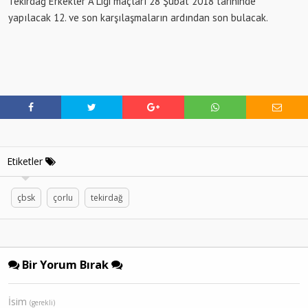
Tekirdağ Erkekler A Ligi maçları 28 Şubat 2018 tarihinde
yapılacak 12. ve son karşılaşmaların ardından son bulacak.
Etiketler
çbsk
çorlu
tekirdağ
Bir Yorum Bırak
İsim
(gerekli)