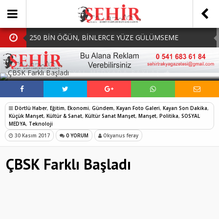
250 BİN ÖĞÜN, BİNLERCE YÜZE GÜLÜMSEME
BAŞKAN MÜGE YILDIZ TOPAK: ‘SOSYAL
SOSYAL MEDYADA PAYLAŞ
BELEDİYECİLİKTE HİÇBİR HEMŞERİMİZİ YALNIZ
MHP Çorlu İlçe Teşkilatında Yeni Dönem Başladı:
BIRAKMIYORUZ!’
Mazbatalar Alındı
Dolu Vurdu, Büyükşehir Üreticiyi Yalnız Bırakmadı
Dörtlü Haber
,
Eğitim
,
Ekonomi
,
Gündem
,
Kayan Foto Galeri
,
Kayan Son Dakika
,
SOFRALARDA BEREKETİ, GÖNÜLLERDE DAYANIŞMAYI
Küçük Manşet
,
Kültür & Sanat
,
Kültür Sanat Manşet
,
Manşet
,
Politika
,
SOSYAL
MEDYA
,
Teknoloji
BÜYÜTÜYORUZ!
30 Kasım 2017
0 YORUM
Okyanus feray
ÇBSK Farklı Başladı