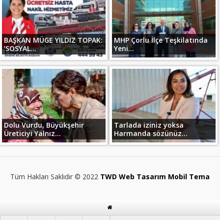
BAŞKAN MÜGE YILDIZ TOPAK:
MHP Çorlu İlçe Teşkilatında
‘SOSYAL...
Yeni...
Dolu Vurdu, Büyükşehir
Tarlada iziniz yoksa
Üreticiyi Yalnız...
Harmanda sözünüz...
Tüm Hakları Saklıdır © 2022
TWD Web Tasarım Mobil Tema