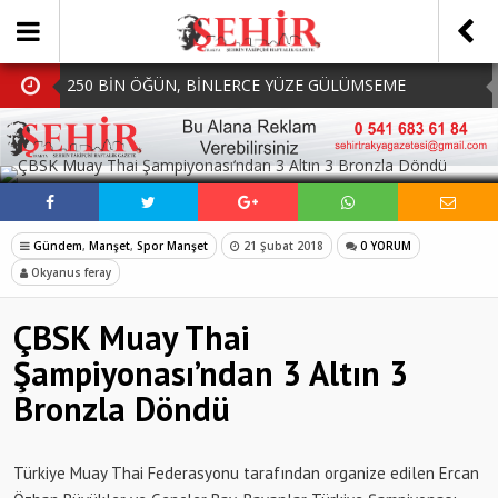
250 BİN ÖĞÜN, BİNLERCE YÜZE GÜLÜMSEME
BAŞKAN MÜGE YILDIZ TOPAK: ‘SOSYAL
SOSYAL MEDYADA PAYLAŞ
BELEDİYECİLİKTE HİÇBİR HEMŞERİMİZİ YALNIZ
MHP Çorlu İlçe Teşkilatında Yeni Dönem Başladı:
BIRAKMIYORUZ!’
Mazbatalar Alındı
Dolu Vurdu, Büyükşehir Üreticiyi Yalnız Bırakmadı
Gündem
,
Manşet
,
Spor Manşet
21 Şubat 2018
0 YORUM
SOFRALARDA BEREKETİ, GÖNÜLLERDE DAYANIŞMAYI
Okyanus feray
BÜYÜTÜYORUZ!
ÇBSK Muay Thai
Şampiyonası’ndan 3 Altın 3
Bronzla Döndü
Türkiye Muay Thai Federasyonu tarafından organize edilen Ercan