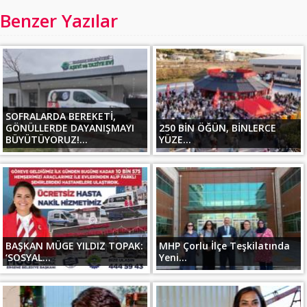
Benzer Yazılar
SOFRALARDA BEREKETİ,
GÖNÜLLERDE DAYANIŞMAYI
250 BİN ÖĞÜN, BİNLERCE
BÜYÜTÜYORUZ!...
YÜZE...
BAŞKAN MÜGE YILDIZ TOPAK:
MHP Çorlu İlçe Teşkilatında
‘SOSYAL...
Yeni...