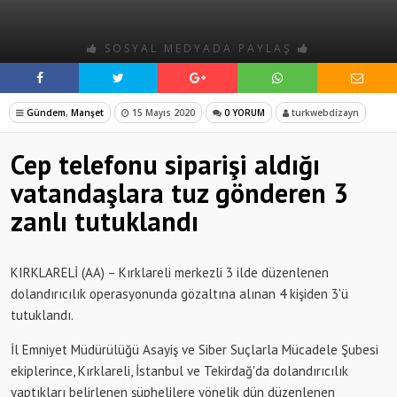
SOSYAL MEDYADA PAYLAŞ
Gündem
,
Manşet
15 Mayıs 2020
0 YORUM
turkwebdizayn
Cep telefonu siparişi aldığı
vatandaşlara tuz gönderen 3
zanlı tutuklandı
KIRKLARELİ (AA) – Kırklareli merkezli 3 ilde düzenlenen
dolandırıcılık operasyonunda gözaltına alınan 4 kişiden 3'ü
tutuklandı.
İl Emniyet Müdürülüğü Asayiş ve Siber Suçlarla Mücadele Şubesi
ekiplerince, Kırklareli, İstanbul ve Tekirdağ'da dolandırıcılık
yaptıkları belirlenen şüphelilere yönelik dün düzenlenen