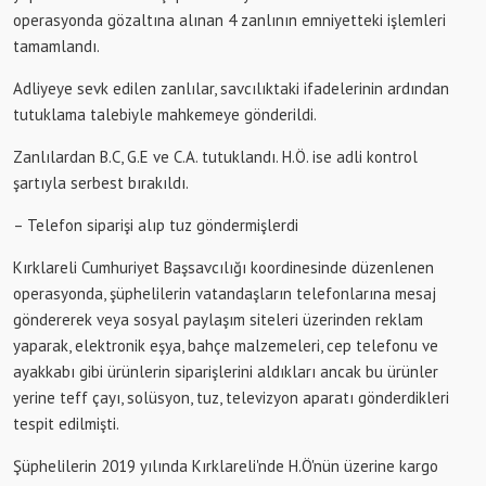
operasyonda gözaltına alınan 4 zanlının emniyetteki işlemleri
tamamlandı.
Adliyeye sevk edilen zanlılar, savcılıktaki ifadelerinin ardından
tutuklama talebiyle mahkemeye gönderildi.
Zanlılardan B.C, G.E ve C.A. tutuklandı. H.Ö. ise adli kontrol
şartıyla serbest bırakıldı.
– Telefon siparişi alıp tuz göndermişlerdi
Kırklareli Cumhuriyet Başsavcılığı koordinesinde düzenlenen
operasyonda, şüphelilerin vatandaşların telefonlarına mesaj
göndererek veya sosyal paylaşım siteleri üzerinden reklam
yaparak, elektronik eşya, bahçe malzemeleri, cep telefonu ve
ayakkabı gibi ürünlerin siparişlerini aldıkları ancak bu ürünler
yerine teff çayı, solüsyon, tuz, televizyon aparatı gönderdikleri
tespit edilmişti.
Şüphelilerin 2019 yılında Kırklareli'nde H.Ö'nün üzerine kargo