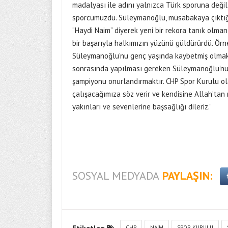
madalyası ile adını yalnızca Türk sporuna değil,
sporcumuzdu. Süleymanoğlu, müsabakaya çıktığı
“Haydi Naim” diyerek yeni bir rekora tanık olman
bir başarıyla halkımızın yüzünü güldürürdü. Örn
Süleymanoğlu’nu genç yaşında kaybetmiş olmak, 
sonrasında yapılması gereken Süleymanoğlu’nun
şampiyonu onurlandırmaktır. CHP Spor Kurulu o
çalışacağımıza söz verir ve kendisine Allah’t
yakınları ve sevenlerine başsağlığı dileriz.”
SOSYAL MEDYADA
PAYLAŞIN:
CHP
NAIM
SPOR KURULU