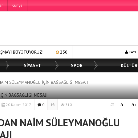
ar
Künye
ÜYORUZ!
250 BİN ÖĞÜN, BİNLERCE YÜZE GÜLÜMSEME
BAŞ
KAYIT
SİYASET
SPOR
KÜLTÜR
AİM SÜLEYMANOĞLU İÇİN BAĞSAĞLIĞI MESAJI
20 Kasım 2017
0
310
-
+
NDAN NAİM SÜLEYMANOĞLU
AJI