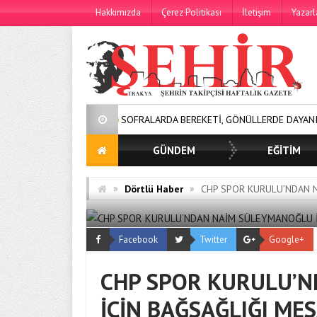
Hakkımızda
Çerez Politikası
İletişim
Yazarl
SOFRALARDA BEREKETİ, GÖNÜLLERDE DAYANIŞMAYI BÜYÜT
GÜNDEM
EĞİTİM
»
»
Dörtlü Haber
CHP SPOR KURULU’NDAN N
Facebook
Twitter
Google+
CHP SPOR KURULU’
İÇİN BAĞSAĞLIĞI MES