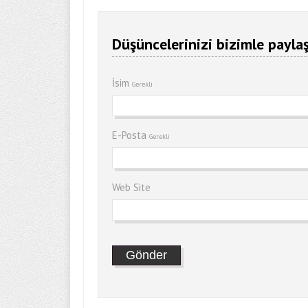
Düşüncelerinizi bizimle paylaş
İsim
Gerekli
E-Posta
Gerekli
Web Site