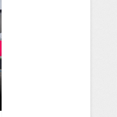
250 BİN ÖĞÜN, BİNLERCE YÜZ