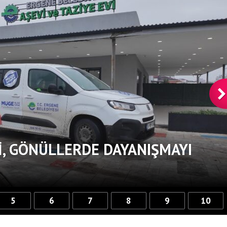
, GÖNÜLLERDE DAYANIŞMAYI
5
6
7
8
9
10