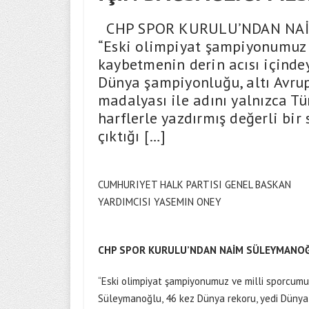
CHP SPOR KURULU’NDAN NAİM
“Eski olimpiyat şampiyonumuz
kaybetmenin derin acısı içinde
Dünya şampiyonluğu, altı Avru
madalyası ile adını yalnızca T
harflerle yazdırmış değerli b
çıktığı […]
CUMHURIYET HALK PARTISI GENEL BASKAN
YARDIMCISI YASEMIN ONEY
CHP SPOR KURULU’NDAN NAİM SÜLEYMANOĞL
“Eski olimpiyat şampiyonumuz ve milli sporcumu
Süleymanoğlu, 46 kez Dünya rekoru, yedi Dünya