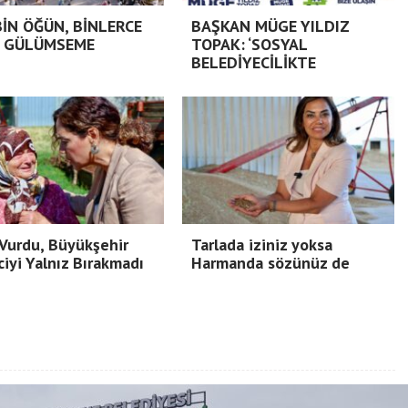
BİN ÖĞÜN, BİNLERCE
BAŞKAN MÜGE YILDIZ
 GÜLÜMSEME
TOPAK: ‘SOSYAL
BELEDİYECİLİKTE
Vurdu, Büyükşehir
Tarlada iziniz yoksa
ciyi Yalnız Bırakmadı
Harmanda sözünüz de