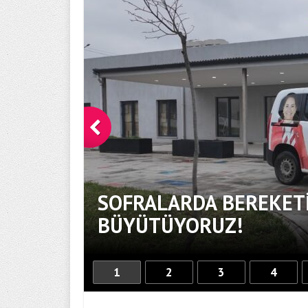
SOFRALARDA BEREKETİ
BÜYÜTÜYORUZ!
1
2
3
4