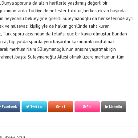
 Dünya sporuna da altın harflerle yazdırmış değerli bir
 zamanlarda Türkiye’de nefesler tutulur, herkes ekran başında
ın heyecanlı bekleyişine girerdi. Süleymanoğlu da her seferinde ayrı
ek ve mütevazi kişiliğiyle de halkın gönlünde taht kuran
Türk sporu açısından da telafisi güç bir kayıp olmuştur. Bundan
 açtığı yolda sporda yeni başarılar kazanarak unutulmaz
larak merhum Naim Süleymanoğlu’nun anısını yaşatmak için
an rahmet, başta Süleymanoğlu Ailesi olmak üzere merhumun tüm
Facebook
Twitter
+1
Pin
LinkedIn
SÜLEYMANOĞLU