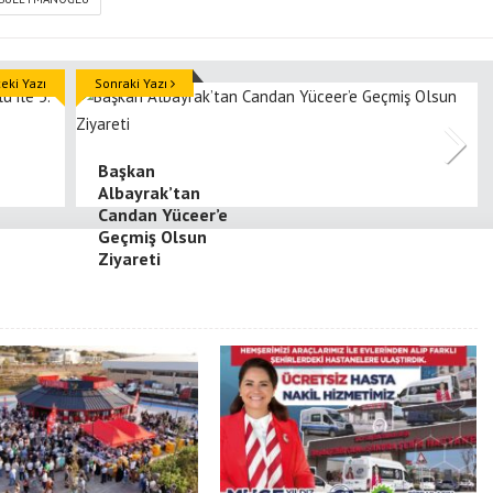
ki Yazı
Sonraki Yazı
Başkan
Albayrak’tan
Candan Yüceer’e
Geçmiş Olsun
Ziyareti