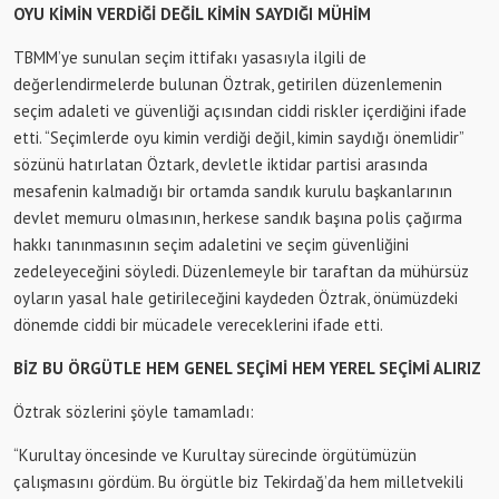
OYU KİMİN VERDİĞİ DEĞİL KİMİN SAYDIĞI MÜHİM
TBMM’ye sunulan seçim ittifakı yasasıyla ilgili de
değerlendirmelerde bulunan Öztrak, getirilen düzenlemenin
seçim adaleti ve güvenliği açısından ciddi riskler içerdiğini ifade
etti. “Seçimlerde oyu kimin verdiği değil, kimin saydığı önemlidir”
sözünü hatırlatan Öztark, devletle iktidar partisi arasında
mesafenin kalmadığı bir ortamda sandık kurulu başkanlarının
devlet memuru olmasının, herkese sandık başına polis çağırma
hakkı tanınmasının seçim adaletini ve seçim güvenliğini
zedeleyeceğini söyledi. Düzenlemeyle bir taraftan da mühürsüz
oyların yasal hale getirileceğini kaydeden Öztrak, önümüzdeki
dönemde ciddi bir mücadele vereceklerini ifade etti.
BİZ BU ÖRGÜTLE HEM GENEL SEÇİMİ HEM YEREL SEÇİMİ ALIRIZ
Öztrak sözlerini şöyle tamamladı:
“Kurultay öncesinde ve Kurultay sürecinde örgütümüzün
çalışmasını gördüm. Bu örgütle biz Tekirdağ’da hem milletvekili