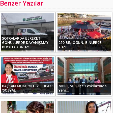
Benzer Yazılar
SOFRALARDA BEREKETİ,
GÖNÜLLERDE DAYANIŞMAYI
250 BİN ÖĞÜN, BİNLERCE
BÜYÜTÜYORUZ!...
YÜZE...
BAŞKAN MÜGE YILDIZ TOPAK:
MHP Çorlu İlçe Teşkilatında
‘SOSYAL...
Yeni...