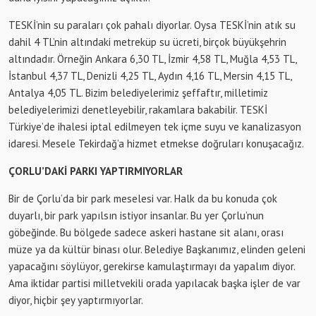
TESKİ’nin su paraları çok pahalı diyorlar. Oysa TESKİ’nin atık su
dahil 4 TL’nin altındaki metreküp su ücreti, birçok büyükşehrin
altındadır. Örneğin Ankara 6,30 TL, İzmir 4,58 TL, Muğla 4,53 TL,
İstanbul 4,37 TL, Denizli 4,25 TL, Aydın 4,16 TL, Mersin 4,15 TL,
Antalya 4,05 TL. Bizim belediyelerimiz şeffaftır, milletimiz
belediyelerimizi denetleyebilir, rakamlara bakabilir. TESKİ
Türkiye’de ihalesi iptal edilmeyen tek içme suyu ve kanalizasyon
idaresi. Mesele Tekirdağ’a hizmet etmekse doğruları konuşacağız.
ÇORLU’DAKİ PARKI YAPTIRMIYORLAR
Bir de Çorlu’da bir park meselesi var. Halk da bu konuda çok
duyarlı, bir park yapılsın istiyor insanlar. Bu yer Çorlu’nun
göbeğinde. Bu bölgede sadece askeri hastane sit alanı, orası
müze ya da kültür binası olur. Belediye Başkanımız, elinden geleni
yapacağını söylüyor, gerekirse kamulaştırmayı da yapalım diyor.
Ama iktidar partisi milletvekili orada yapılacak başka işler de var
diyor, hiçbir şey yaptırmıyorlar.