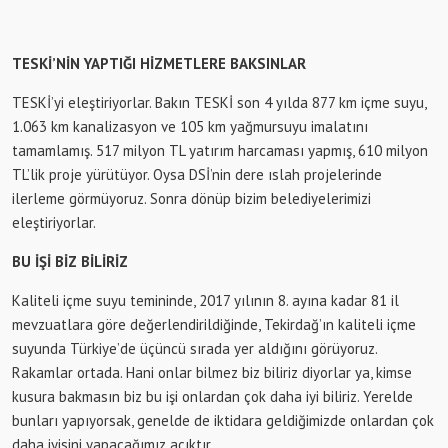
TESKİ’NİN YAPTIĞI HİZMETLERE BAKSINLAR
TESKİ’yi eleştiriyorlar. Bakın TESKİ son 4 yılda 877 km içme suyu,
1.063 km kanalizasyon ve 105 km yağmursuyu imalatını
tamamlamış. 517 milyon TL yatırım harcaması yapmış, 610 milyon
TL’lik proje yürütüyor. Oysa DSİ’nin dere ıslah projelerinde
ilerleme görmüyoruz. Sonra dönüp bizim belediyelerimizi
eleştiriyorlar.
BU İŞİ BİZ BİLİRİZ
Kaliteli içme suyu temininde, 2017 yılının 8. ayına kadar 81 il
mevzuatlara göre değerlendirildiğinde, Tekirdağ’ın kaliteli içme
suyunda Türkiye’de üçüncü sırada yer aldığını görüyoruz.
Rakamlar ortada. Hani onlar bilmez biz biliriz diyorlar ya, kimse
kusura bakmasın biz bu işi onlardan çok daha iyi biliriz. Yerelde
bunları yapıyorsak, genelde de iktidara geldiğimizde onlardan çok
daha iyisini yapacağımız açıktır.