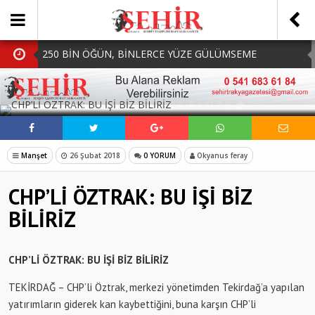
250 BİN ÖĞÜN, BİNLERCE YÜZE GÜLÜMSEME
BAŞKAN MÜGE YILDIZ TOPAK: ‘SOSYAL
SOSYAL MEDYADA PAYLAŞ
BELEDİYECİLİKTE HİÇBİR HEMŞERİMİZİ YALNIZ
MHP Çorlu İlçe Teşkilatında Yeni Dönem Başladı:
BIRAKMIYORUZ!’
Mazbatalar Alındı
Dolu Vurdu, Büyükşehir Üreticiyi Yalnız Bırakmadı
Manşet
26 Şubat 2018
0 YORUM
Okyanus feray
SOFRALARDA BEREKETİ, GÖNÜLLERDE DAYANIŞMAYI
CHP’Lİ ÖZTRAK: BU İŞİ BİZ
BÜYÜTÜYORUZ!
BİLİRİZ
CHP’Lİ ÖZTRAK: BU İŞİ BİZ BİLİRİZ
TEKİRDAĞ – CHP’li Öztrak, merkezi yönetimden Tekirdağ’a yapılan
yatırımların giderek kan kaybettiğini, buna karşın CHP’li