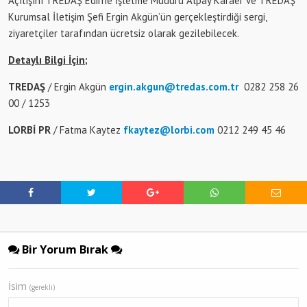
Açılışını TREDAŞ Edirne İşletme Müdürü Alpay Karaer ve TREDAŞ
Kurumsal İletişim Şefi Ergin Akgün’ün gerçekleştirdiği sergi,
ziyaretçiler tarafından ücretsiz olarak gezilebilecek.
Detaylı Bilgi İçin;
TREDAŞ
/ Ergin Akgün
ergin.akgun@tredas.com.tr
0282 258 26
00 / 1253
LORBİ PR
/ Fatma Kaytez
fkaytez@lorbi.com
0212 249 45 46
Bir Yorum Bırak
İsim
(gerekli)