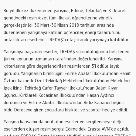
Bu yıl ilk kez düzenlenen yarışma; Edirne, Tekirdağ ve Kırklareli
genelindeki resmi/özel tüm ilkokul öğrencilerine yönelik
gerçekleştirildi. 30 Mart-30 Nisan 2018 tarihleri arasında
düzenlenen yarışmaya katılan öğrenciler, enerji tasarrufunu
anlattıkları eserlerini TREDAŞ’a ulaştırarak yarışmaya katıldılar.
Yarışmaya başvuran eserler, TREDAŞ sorumluluğunda belirlenen
jüri ve konunun uzmanları tarafından değerlendirildi. Yarışma
kriterlerine göre değerlendirilen resimlerden 5’i ödüle layık
görüldü. Yarışmanın birinciliğini Edirne Abalar İlkokulu’ndan Hamit
Öztürk kazandı. Özel Tekirdağ Mektebim İlkokulu’ndan Melek İnci
İpek ikinci, Tekirdağ Cafer Tayyar İlkokulu’ndan Balım Kıyar
üçüncü, Kırklareli Kocasinan İlkokulu’ndan Hasan Aydıncı
dördüncü ve Edirne Abalar İlkokulu’ndan Beliz Kapancı beşinci
oldu. Dereceye giren çocuklara bisiklet ve scooter hediye edildi.
Yarışma kapsamında ödül alan eserler ve sergilenmeye değer
eserlerden oluşan resim sergisi Edirne’deki Erasta AVM’de açıldı.