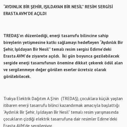
“AYDINLIK BİR ŞEHİR, IŞILDAYAN BİR NESİL” RESİM SERGİSİ
ERASTA AVM’DE AÇILDI
TREDAŞ’ın düzenlediği, enerji tasarrufu bilincine sahip
bireylerin yetişmesine katkı sağlamayı hedefleyen “Aydınlık Bir
Şehir, Işıldayan Bir Nesil” temalı resim sergisi Edirne’deki
Erasta AVM’de ziyarete açıldı. İki gün boyunca gezilebilecek
sergide enerji tasarrufunun önemine dikkat çekerek ödül alan
ve sergilenmeye değer görülen eserler ücretsiz olarak
görülebilecek.
Trakya Elektrik Dağıtım A.Ş’nin (TREDAŞ), çocuklara küçük yaştan
itibaren enerji tasarrufu bilinci kazandırmak amacıyla başlattığı
“Aydınlık Bir Şehir, Işıldayan Bir Nesil” temalı resim yarışmasında
çocukların çizdiği elektrik tasarrufuna dair resimler Edirne’deki
Erasta AVM’de sergileniyor.