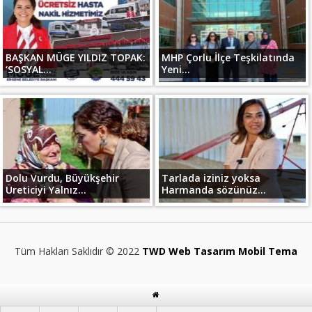
BAŞKAN MÜGE YILDIZ TOPAK:
MHP Çorlu İlçe Teşkilatında
‘SOSYAL...
Yeni...
Dolu Vurdu, Büyükşehir
Tarlada iziniz yoksa
Üreticiyi Yalnız...
Harmanda sözünüz...
Tüm Hakları Saklıdır © 2022
TWD Web Tasarım Mobil Tema