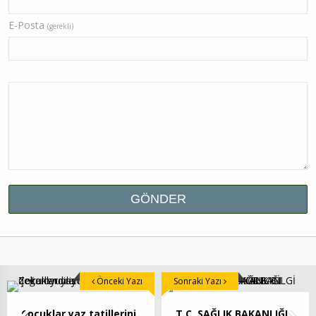
E-Posta
(gerekli)
Önceki Yazı
Sonraki Yazı
Çocuklar yaz tatillerini
T.C. SAĞLIK BAKANLIĞI