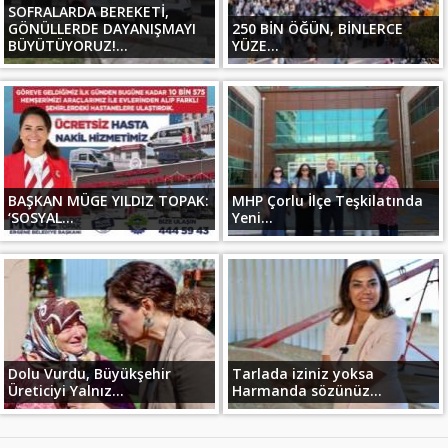
SOFRALARDA BEREKETİ,
GÖNÜLLERDE DAYANIŞMAYI
250 BİN ÖĞÜN, BİNLERCE
BÜYÜTÜYORUZ!...
YÜZE...
BAŞKAN MÜGE YILDIZ TOPAK:
MHP Çorlu İlçe Teşkilatında
‘SOSYAL...
Yeni...
Dolu Vurdu, Büyükşehir
Tarlada iziniz yoksa
Üreticiyi Yalnız...
Harmanda sözünüz...