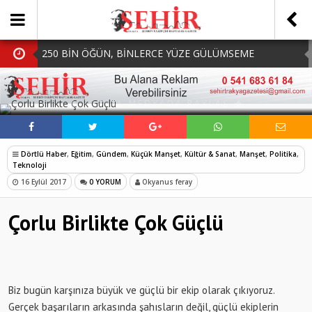
250 BİN ÖĞÜN, BİNLERCE YÜZE GÜLÜMSEME
BAŞKAN MÜGE YILDIZ TOPAK: ‘SOSYAL
SOSYAL MEDYADA PAYLAŞ
BELEDİYECİLİKTE HİÇBİR HEMŞERİMİZİ YALNIZ
MHP Çorlu İlçe Teşkilatında Yeni Dönem Başladı:
BIRAKMIYORUZ!’
Mazbatalar Alındı
Dolu Vurdu, Büyükşehir Üreticiyi Yalnız Bırakmadı
Dörtlü Haber
,
Eğitim
,
Gündem
,
Küçük Manşet
,
Kültür & Sanat
,
Manşet
,
Politika
,
SOFRALARDA BEREKETİ, GÖNÜLLERDE DAYANIŞMAYI
Teknoloji
16 Eylül 2017
0 YORUM
Okyanus feray
BÜYÜTÜYORUZ!
Çorlu Birlikte Çok Güçlü
Biz bugün karşınıza büyük ve güçlü bir ekip olarak çıkıyoruz.
Gerçek başarıların arkasında şahısların değil, güçlü ekiplerin