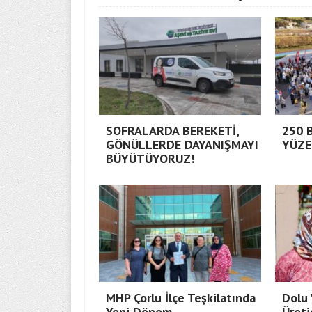
SOFRALARDA BEREKETİ,
250 
GÖNÜLLERDE DAYANIŞMAYI
YÜZE
BÜYÜTÜYORUZ!
MHP Çorlu İlçe Teşkilatında
Dolu 
Yeni Dönem
Üreti