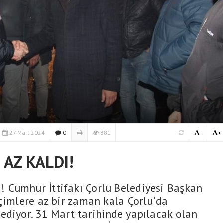
27 Mart 2024
0
381
-
+
 AZ KALDI!
 Cumhur İttifakı Çorlu Belediyesi Başkan
eçimlere az bir zaman kala Çorlu’da
ediyor. 31 Mart tarihinde yapılacak olan