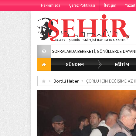
Hakkımızda
Çerez Politikası
İletişim
Yazarl
SOFRALARDA BEREKETİ, GÖNÜLLERDE DAYANIŞMAYI BÜYÜTÜYOR
GÜNDEM
EĞİTİM
»
»
Dörtlü Haber
ÇORLU İÇİN DEĞİŞİME AZ K