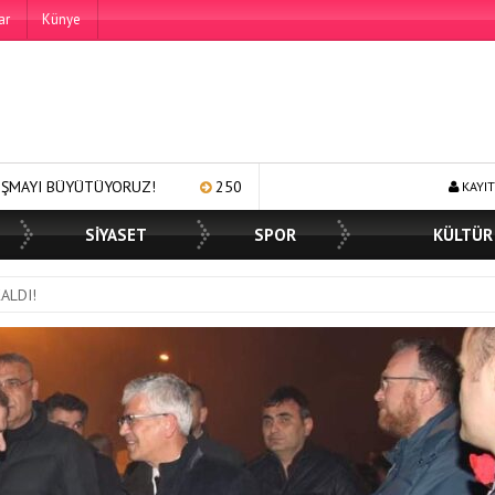
ar
Künye
UZ!
250 BİN ÖĞÜN, BİNLERCE YÜZE GÜLÜMSEME
BAŞKAN 
KAYIT
SİYASET
SPOR
KÜLTÜR
ALDI!