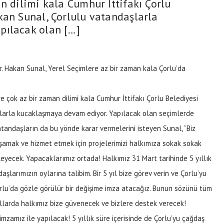
n dilimi kala Cumhur İttifakı Çorlu
kan Sunal, Çorlulu vatandaşlarla
pılacak olan […]
r. Hakan Sunal, Yerel Seçimlere az bir zaman kala Çorlu’da
e çok az bir zaman dilimi kala Cumhur İttifakı Çorlu Belediyesi
şlarla kucaklaşmaya devam ediyor. Yapılacak olan seçimlerde
atandaşların da bu yönde karar vermelerini isteyen Sunal, “Biz
aşamak ve hizmet etmek için projelerimizi halkımıza sokak sokak
rleyecek. Yapacaklarımız ortada! Halkımız 31 Mart tarihinde 5 yıllık
şlarımızın oylarına talibim. Bir 5 yıl bize görev verin ve Çorlu’yu
e Çorlu’da gözle görülür bir değişime imza atacağız. Bunun sözünü tüm
llarda halkımız bize güvenecek ve bizlere destek verecek!
 imzamız ile yapılacak! 5 yıllık süre içerisinde de Çorlu’yu çağdaş