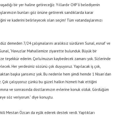
şadığı bir yer haline getireceğiz. Yıllardır CHP’li belediyenin
şlarımızın bunları göz önüne getirerek sandıklarda karar
eğini ve kaderini belirleyecek olan seçim! Tüm vatandaşlarımızı
üz demeden 7/24 çalışmalarını aralıksız sürdüren Sunal, esnaf ve
Sunal, “Havuzlar Mahallemize ziyarette bulunduk. Büyük bir
mize teşekkür ederim. Çorlu’muzun kaybedecek zamanı yok. Sizlerinde
elecek. Her yerdesiniz sözünü çok duyuyoruz. Yapılacak iş çok,
maktan başka şansımız yok. Bu nedenle hem şimdi hemde 1 Nisan’dan
 Çok çalışıyoruz çünkü bu güzel halkın hizmeti hak ettiğini
ramına ve sonrasında dostlarımızın evlerine konuk olduk. Gördüğüm
eye söz veriyorum.” diye konuştu.
ekili Mestan Özcan da eşlik ederek destek verdi. Yaptıkları