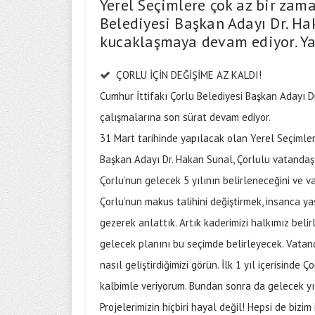
Yerel Seçimlere çok az bir zama
Belediyesi Başkan Adayı Dr. Ha
kucaklaşmaya devam ediyor. Ya
ÇORLU İÇİN DEĞİŞİME AZ KALDI!
Cumhur İttifakı Çorlu Belediyesi Başkan Adayı D
çalışmalarına son sürat devam ediyor.
31 Mart tarihinde yapılacak olan Yerel Seçimler
Başkan Adayı Dr. Hakan Sunal, Çorlulu vatanda
Çorlu’nun gelecek 5 yılının belirleneceğini ve v
Çorlu’nun makus talihini değiştirmek, insanca y
gezerek anlattık. Artık kaderimizi halkımız beli
gelecek planını bu seçimde belirleyecek. Vatanda
nasıl geliştirdiğimizi görün. İlk 1 yıl içerisind
kalbimle veriyorum. Bundan sonra da gelecek yı
Projelerimizin hiçbiri hayal değil! Hepsi de bizim