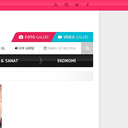
FOTO
GALERİ
VİDEO
GALERİ
MÜGE YILDIZ TOPAK: ‘SOSYAL BELEDİYECİLİKTE HİÇBİR HEMŞERİMİZİ YAL
 OL
ÜYE GİRİŞİ
TARİH: 07.08.2026
 & SANAT
EKONOMİ