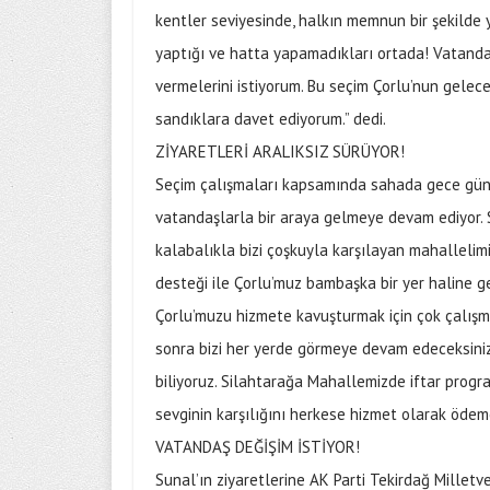
kentler seviyesinde, halkın memnun bir şekilde ya
yaptığı ve hatta yapamadıkları ortada! Vatanda
vermelerini istiyorum. Bu seçim Çorlu’nun gelec
sandıklara davet ediyorum.” dedi.
ZİYARETLERİ ARALIKSIZ SÜRÜYOR!
Seçim çalışmaları kapsamında sahada gece günd
vatandaşlarla bir araya gelmeye devam ediyor. 
kalabalıkla bizi çoşkuyla karşılayan mahalleli
desteği ile Çorlu’muz bambaşka bir yer haline g
Çorlu’muzu hizmete kavuşturmak için çok çalış
sonra bizi her yerde görmeye devam edeceksiniz.
biliyoruz. Silahtarağa Mahallemizde iftar prog
sevginin karşılığını herkese hizmet olarak ödem
VATANDAŞ DEĞİŞİM İSTİYOR!
Sunal’ın ziyaretlerine AK Parti Tekirdağ Milletv