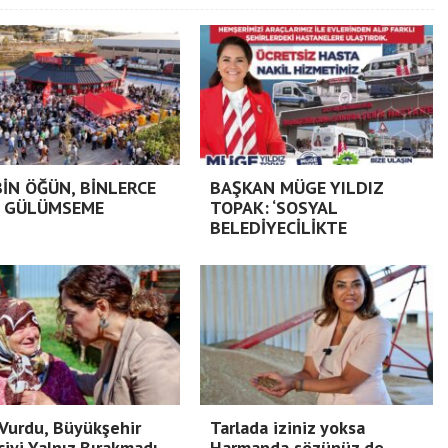
BİN ÖĞÜN, BİNLERCE
BAŞKAN MÜGE YILDIZ
 GÜLÜMSEME
TOPAK: ‘SOSYAL
BELEDİYECİLİKTE
Vurdu, Büyükşehir
Tarlada iziniz yoksa
ciyi Yalnız Bırakmadı
Harmanda sözünüz de