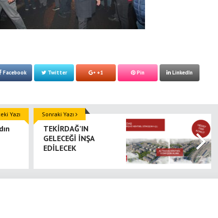
Facebook
Twitter
+1
Pin
LinkedIn
ki Yazı
Sonraki Yazı
dın
TEKİRDAĞ’IN
GELECEĞİ İNŞA
EDİLECEK